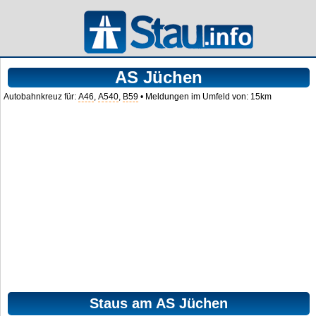
AS Jüchen
Autobahnkreuz für:
A46
,
A540
,
B59
• Meldungen im Umfeld von: 15km
Staus am AS Jüchen