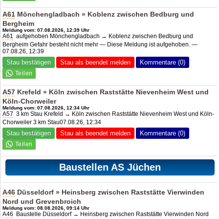
A61
Mönchengladbach » Koblenz zwischen Bedburg und
Bergheim
Meldung vom: 07.08.2026, 12:39 Uhr
A61
aufgehoben Mönchengladbach → Koblenz zwischen Bedburg und
Bergheim Gefahr besteht nicht mehr — Diese Meldung ist aufgehoben. —
07.08.26, 12:39
Stau bestätigen
Stau als beendet melden
Kommentare (0)
A57
Krefeld » Köln zwischen Raststätte Nievenheim West und
Köln-Chorweiler
Meldung vom: 07.08.2026, 12:34 Uhr
A57
3 km Stau Krefeld → Köln zwischen Raststätte Nievenheim West und Köln-
Chorweiler 3 km Stau07.08.26, 12:34
Stau bestätigen
Stau als beendet melden
Kommentare (0)
Baustellen AS Jüchen
A46
Düsseldorf » Heinsberg zwischen Raststätte Vierwinden
Nord und Grevenbroich
Meldung vom: 08.08.2026, 09:14 Uhr
A46
Baustelle Düsseldorf → Heinsberg zwischen Raststätte Vierwinden Nord