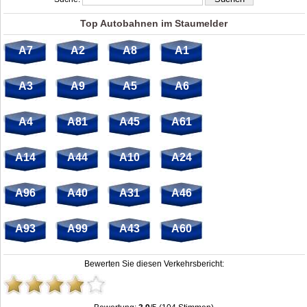
Top Autobahnen im Staumelder
A7
A2
A8
A1
A3
A9
A5
A6
A4
A81
A45
A61
A14
A44
A10
A24
A96
A40
A31
A46
A93
A99
A43
A60
Bewerten Sie diesen Verkehrsbericht: