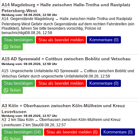
A14
Magdeburg » Halle zwischen Halle-Trotha und Rastplatz
Petersberg-West
Meldung vom: 08.08.2026, 12:58 Uhr
A14
Gegenstände Magdeburg → Halle zwischen Halle-Trotha und Rastplatz
Petersberg-West Gefahr durch Gegenstände auf dem rechten Fahrstreifen (ein
Plastikteil), fahren Sie bitte besonders vorsichtig, Polizei ist
benachrichtigt08.08.26, 12:58
Stau bestätigen
Stau als beendet melden
Kommentare (0)
A15
AD Spreewald
» Cottbus zwischen Boblitz und Vetschau
Meldung vom: 08.08.2026, 12:58 Uhr
A15
Ungesicherte Unfallstelle
AD Spreewald
→ Cottbus zwischen Boblitz und
Vetschau Gefahr durch ungesicherte Unfallstelle08.08.26, 12:58
Stau bestätigen
Stau als beendet melden
Kommentare (0)
A3
Köln » Oberhausen zwischen Köln-Mülheim und Kreuz
Leverkusen
Meldung vom: 08.08.2026, 12:57 Uhr
A3
2 km Stau Köln → Oberhausen zwischen Köln-Mülheim und Kreuz
Leverkusen 2 km Stau08.08.26, 12:57
Stau bestätigen (14)
Stau als beendet melden (6)
Kommentare (0)