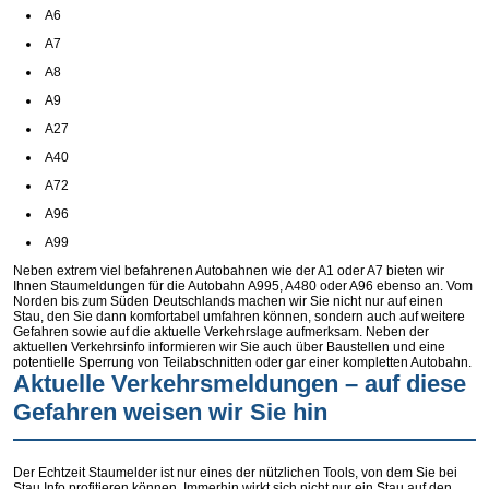
A6
A7
A8
A9
A27
A40
A72
A96
A99
Neben extrem viel befahrenen Autobahnen wie der A1 oder A7 bieten wir
Ihnen Staumeldungen für die Autobahn A995, A480 oder A96 ebenso an. Vom
Norden bis zum Süden Deutschlands machen wir Sie nicht nur auf einen
Stau, den Sie dann komfortabel umfahren können, sondern auch auf weitere
Gefahren sowie auf die aktuelle Verkehrslage aufmerksam. Neben der
aktuellen Verkehrsinfo informieren wir Sie auch über Baustellen und eine
potentielle Sperrung von Teilabschnitten oder gar einer kompletten Autobahn.
Aktuelle Verkehrsmeldungen – auf diese
Gefahren weisen wir Sie hin
Der Echtzeit Staumelder ist nur eines der nützlichen Tools, von dem Sie bei
Stau Info profitieren können. Immerhin wirkt sich nicht nur ein Stau auf den