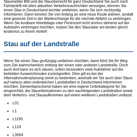
Staumelder BW und die Stauübersicht für ganz Deutschland Sie auch nach
Fahrtantritt mit allen aktuellen Verkehrsnachrichten versorgen, können Sie
einen Stau in Deutschland leichter umfahren, wenn Sie sich rechtzeitig
informieren. Dann können Sie von Anfang an eine neue Route wählen, anstatt
eine gewisse Zeit in der Warteschlange für die nächste Abfahrt zu verbringen.
Wenn Sie kostbare Arbeitstage oder Ferienzeit nicht sinnlos stehend auf der
Autobahn verbringen möchten, nutzen Sie den Stauradar am besten gleich
kostenlos zu Ihrem Vorteil!
Stau auf der Landstraße
Wenn Sie einen Stau großzügig umfahren möchten, dann führt Sie Ihr Weg
zum Ziel wahrscheinlich entlang der einen oder anderen Landstraße. Doch
auch dort kann es sich stauen, sofern besonders viele Autofahrer auf die
beliebten Ausweichrouten zurückgreifen. Dies gilt es bei der
Alternativroutenplanung somit zu bedenken, weshalb wir Sie auch über Staus
auf nahezu allen erdenklichen Landstraßen in Deutschland informieren
möchten. Dementsprechend haben wir eine eigene Unterkategorie für Sie
eingerichtet, die Stauinformationen zu den nachfolgenden Landstraßen sowie
dem Verkehrs- und Stauaufkommen auf vielen weiteren Landstraßen umfasst:
L01
L1
L1195
L124
L3064