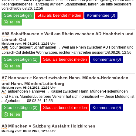
liegengebliebenes Fahrzeug auf dem Standstreifen, fahren Sie bitte besonders
vorsichtig08.08.26, 12:56
Stau bestätigen
Stau als beendet melden
Kommentare (0)
A98
Schaffhausen » Weil am Rhein zwischen
AD Hochrhein
und
Lörrach-Ost
Meldung vom: 08.08.2026, 12:56 Uhr
A98
Spur gesperrt Schaffhausen → Weil am Rhein zwischen
AD Hochrhein
und
Lörrach-Ost defekter Wohnwagen, rechter Fahrstreifen gesperrt08.08.26, 12:56
Stau bestätigen (1)
Stau als beendet melden
Kommentare (0)
A7
Hannover » Kassel zwischen Hann. Münden-Hedemünden
und Hann. Münden/Lutterberg
Meldung vom: 08.08.2026, 12:55 Uhr
A7
aufgehoben Hannover → Kassel zwischen Hann. Münden-Hedemünden
und Hann. Münden/Lutterberg Verkehr hat sich normalisiert — Diese Meldung ist
aufgehoben. —08.08.26, 12:55
Stau bestätigen (3)
Stau als beendet melden
Kommentare (0)
A8
München » Salzburg Ausfahrt Holzkirchen
Meldung vom: 08.08.2026, 12:55 Uhr