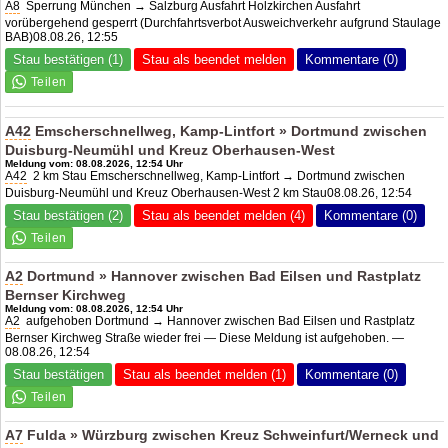
A8
Sperrung München → Salzburg Ausfahrt Holzkirchen Ausfahrt
vorübergehend gesperrt (Durchfahrtsverbot Ausweichverkehr aufgrund Staulage
BAB)08.08.26, 12:55
Stau bestätigen (1)
Stau als beendet melden
Kommentare (0)
A42
Emscherschnellweg, Kamp-Lintfort » Dortmund zwischen
Duisburg-Neumühl und Kreuz Oberhausen-West
Meldung vom: 08.08.2026, 12:54 Uhr
A42
2 km Stau Emscherschnellweg, Kamp-Lintfort → Dortmund zwischen
Duisburg-Neumühl und Kreuz Oberhausen-West 2 km Stau08.08.26, 12:54
Stau bestätigen (2)
Stau als beendet melden (4)
Kommentare (0)
A2
Dortmund » Hannover zwischen Bad Eilsen und Rastplatz
Bernser Kirchweg
Meldung vom: 08.08.2026, 12:54 Uhr
A2
aufgehoben Dortmund → Hannover zwischen Bad Eilsen und Rastplatz
Bernser Kirchweg Straße wieder frei — Diese Meldung ist aufgehoben. —
08.08.26, 12:54
Stau bestätigen
Stau als beendet melden (1)
Kommentare (0)
A7
Fulda » Würzburg zwischen
Kreuz Schweinfurt/Werneck
und