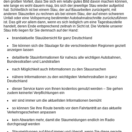
den großen Vorteil, dass Sie sich ein relativ gutes Bild davon machen können,
wie lange es wohl dauern mag, bis sich der jeweilige Stau wieder aufgelöst
hat. Schließlich ist bei einem Stau, der auf Bauarbeiten zurückgeht, mit
anderen Stauzeiten zu rechnen als bei einem Stau, der auf einen schweren
Unfall oder eine Vollsperrung bestimmter Autobahnabschnitte zurückzuführen
ist. Das gilt vor allem dann, wenn es sich lediglich um eine Tagesbaustelle
handelt, deren Ende entsprechend zeitnah in Sicht ist. Die Vorteile unserer
Stau Info liegen für Sie demnach auf der Hand:
brandaktuelle Stauübersicht für ganz Deutschland
Sie können sich die Staulage für die verschiedensten Regionen gezielt
anzeigen lassen
detaillierte Stauinformationen für nahezu alle wichtigen Autobahnen,
Bundesstraßen und Landstraßen
nach Möglichkeit auch Informationen zu den Stauursachen
nähere Informationen zu den wichtigsten Verkehrsstraßen in ganz
Deutschland
dieser Service kann von Ihnen kostenlos genutzt werden – Sie gehen
zudem keinerlei Verpflichtungen ein
wir sind immer um die aktuellsten Informationen bemüht
so können Sie Ihre Route bereits vor dem Fahrtantritt an das aktuelle
Verkehrsgeschehen anpassen
kein Abwarten mehr, damit die Staumeldungen endlich im Radio
durchgesagt werden
Staumeldungen auf Abruf immer und überall, wenn Sie diese gerade