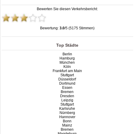
Bewerten Sie diesen Verkehrsbericht:
Bewertung:
3.0
/5 (5175 Stimmen)
Stau.info | Staumelder & Verkehrsinformationen | Stau aktuell
,
3.0
out of
5
based
on
5175
ratings
Top Städte
Berlin
Hamburg
München
Köln
Frankfurt am Main
Stuttgart
Düsseldorf
Dortmund
Essen
Bremen
Dresden
Leipzig
Stuttgart
Karlsruhe
Nürnberg
Hannover
Bonn
Mainz
Bremen
Magdeburg