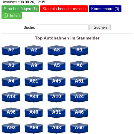
Unfallstelle08.08.26, 12:35
Stau bestätigen (1)
Stau als beendet melden
Kommentare (0)
Suche:
Top Autobahnen im Staumelder
A7
A2
A8
A1
A3
A9
A5
A6
A4
A81
A45
A61
A14
A44
A10
A24
A96
A40
A31
A46
A93
A99
A43
A60