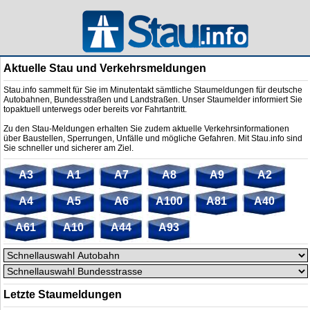
Aktuelle Stau und Verkehrsmeldungen
Stau.info sammelt für Sie im Minutentakt sämtliche Staumeldungen für deutsche
Autobahnen, Bundesstraßen und Landstraßen. Unser Staumelder informiert Sie
topaktuell unterwegs oder bereits vor Fahrtantritt.
Zu den Stau-Meldungen erhalten Sie zudem aktuelle Verkehrsinformationen
über Baustellen, Sperrungen, Unfälle und mögliche Gefahren. Mit Stau.info sind
Sie schneller und sicherer am Ziel.
A3
A1
A7
A8
A9
A2
A4
A5
A6
A100
A81
A40
A61
A10
A44
A93
Letzte Staumeldungen