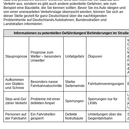
Verkehr aus, sondern es gibt auch andere potentielle Gefahren, wie zum
Beispiel eine Baustelle, die Sie kennen sollten. Bevor Sie ins Auto steigen und
von einer unerwarteten Verkehrslage überrascht werden, können Sie sich an
dieser Stelle gezielt für ganz Deutschland über die nachfolgenden
Problemherde auf Deutschlands Autobahnen, Bundesstraßen und
Landstraßen informieren:
Informationen zu potentiellen Gefährdungen/ Behinderungen im Straß
W
G
(
Prognose zum
Stauprognose
Wetter – besonders
Unfallgefahr
Ölspuren
d
Unwetter
P
I
Aufkommen
Besonders nasse
Starke
von Glatteis
Fahrbahnverengungen
B
Fahrbahnabschnitte
Seitenwinde
und Schnee
Stop-and-Go/
Probleme mit einer
Sperrungen nur für
S
Sperrungen
zäher Verkehr
defekten Ampel
LKWs
j
Personen auf
Ein Fahrstreifen
Defekte
Umleitungen über die
der Fahrbahn
gesperrt
Notrufsäule
Gegenfahrbahn