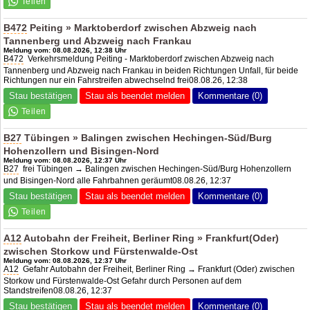
B472
Peiting » Marktoberdorf zwischen Abzweig nach
Tannenberg und Abzweig nach Frankau
Meldung vom: 08.08.2026, 12:38 Uhr
B472
Verkehrsmeldung Peiting - Marktoberdorf zwischen Abzweig nach
Tannenberg und Abzweig nach Frankau in beiden Richtungen Unfall, für beide
Richtungen nur ein Fahrstreifen abwechselnd frei08.08.26, 12:38
Stau bestätigen
Stau als beendet melden
Kommentare (0)
B27
Tübingen » Balingen zwischen Hechingen-Süd/Burg
Hohenzollern und Bisingen-Nord
Meldung vom: 08.08.2026, 12:37 Uhr
B27
frei Tübingen → Balingen zwischen Hechingen-Süd/Burg Hohenzollern
und Bisingen-Nord alle Fahrbahnen geräumt08.08.26, 12:37
Stau bestätigen
Stau als beendet melden
Kommentare (0)
A12
Autobahn der Freiheit, Berliner Ring » Frankfurt(Oder)
zwischen Storkow und Fürstenwalde-Ost
Meldung vom: 08.08.2026, 12:37 Uhr
A12
Gefahr Autobahn der Freiheit, Berliner Ring → Frankfurt (Oder) zwischen
Storkow und Fürstenwalde-Ost Gefahr durch Personen auf dem
Standstreifen08.08.26, 12:37
Stau bestätigen
Stau als beendet melden
Kommentare (0)