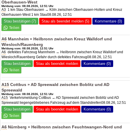
Oberhausen-West
Meldung vom: 08.08.2026, 12:51 Uhr
A3
1 km Stau Oberhausen → Köln zwischen Oberhausen-Holten und Kreuz
Oberhausen-West 1 km Stau08.08.26, 12:51
Stau bestätigen (7)
Stau als beendet melden (5)
Kommentare (0)
A6
Mannheim » Heilbronn zwischen Kreuz Walldorf und
Wiesloch/Rauenberg
Meldung vom: 08.08.2026, 12:51 Uhr
A6
defektes Fahrzeug Mannheim → Heilbronn zwischen Kreuz Walldorf und
Wiesloch/Rauenberg Gefahr durch defektes Fahrzeug08.08.26, 12:51
Stau bestätigen
Stau als beendet melden
Kommentare (0)
A15
Cottbus »
AD Spreewald
zwischen Boblitz und
AD
Spreewald
Meldung vom: 08.08.2026, 12:51 Uhr
A15
Verkehrsmeldung Cottbus →
AD Spreewald
zwischen Boblitz und
AD
Spreewald
liegengebliebenes Fahrzeug auf dem Standstreifen08.08.26, 12:51
Stau bestätigen
Stau als beendet melden
Kommentare (0)
A6
Nürnberg » Heilbronn zwischen Feuchtwangen-Nord und