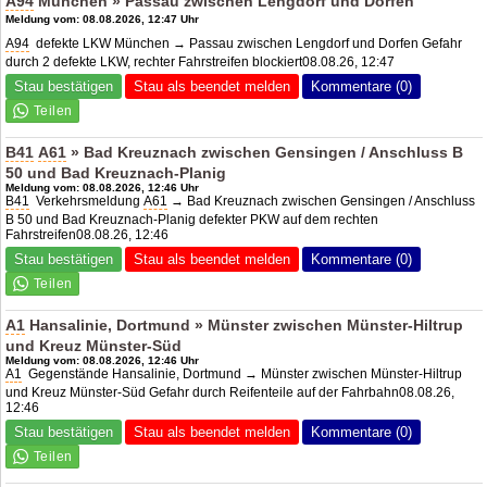
A94
München » Passau zwischen Lengdorf und Dorfen
Meldung vom: 08.08.2026, 12:47 Uhr
A94
defekte LKW München → Passau zwischen Lengdorf und Dorfen Gefahr
durch 2 defekte LKW, rechter Fahrstreifen blockiert08.08.26, 12:47
Stau bestätigen
Stau als beendet melden
Kommentare (0)
B41
A61
» Bad Kreuznach zwischen Gensingen / Anschluss B
50 und Bad Kreuznach-Planig
Meldung vom: 08.08.2026, 12:46 Uhr
B41
Verkehrsmeldung
A61
→ Bad Kreuznach zwischen Gensingen / Anschluss
B 50 und Bad Kreuznach-Planig defekter PKW auf dem rechten
Fahrstreifen08.08.26, 12:46
Stau bestätigen
Stau als beendet melden
Kommentare (0)
A1
Hansalinie, Dortmund » Münster zwischen Münster-Hiltrup
und Kreuz Münster-Süd
Meldung vom: 08.08.2026, 12:46 Uhr
A1
Gegenstände Hansalinie, Dortmund → Münster zwischen Münster-Hiltrup
und Kreuz Münster-Süd Gefahr durch Reifenteile auf der Fahrbahn08.08.26,
12:46
Stau bestätigen
Stau als beendet melden
Kommentare (0)