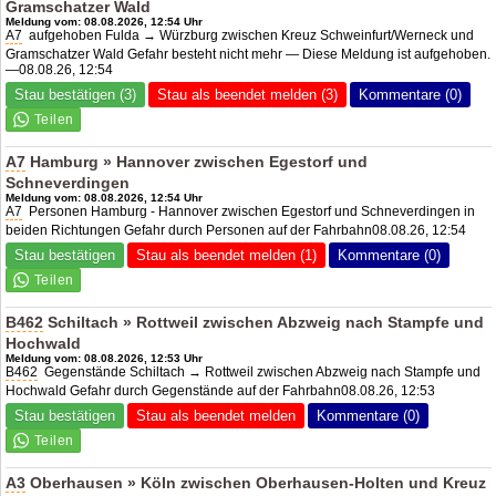
Gramschatzer Wald
Meldung vom: 08.08.2026, 12:54 Uhr
A7
aufgehoben Fulda → Würzburg zwischen
Kreuz Schweinfurt/Werneck
und
Gramschatzer Wald Gefahr besteht nicht mehr — Diese Meldung ist aufgehoben.
—08.08.26, 12:54
Stau bestätigen (3)
Stau als beendet melden (3)
Kommentare (0)
A7
Hamburg » Hannover zwischen Egestorf und
Schneverdingen
Meldung vom: 08.08.2026, 12:54 Uhr
A7
Personen Hamburg - Hannover zwischen Egestorf und Schneverdingen in
beiden Richtungen Gefahr durch Personen auf der Fahrbahn08.08.26, 12:54
Stau bestätigen
Stau als beendet melden (1)
Kommentare (0)
B462
Schiltach » Rottweil zwischen Abzweig nach Stampfe und
Hochwald
Meldung vom: 08.08.2026, 12:53 Uhr
B462
Gegenstände Schiltach → Rottweil zwischen Abzweig nach Stampfe und
Hochwald Gefahr durch Gegenstände auf der Fahrbahn08.08.26, 12:53
Stau bestätigen
Stau als beendet melden
Kommentare (0)
A3
Oberhausen » Köln zwischen Oberhausen-Holten und Kreuz