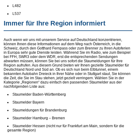
L482
L537
Immer für Ihre Region informiert
Auch wenn wir uns mit unserem Service auf Deutschland konzentrieren,
können Ihnen diese Informationen auf dem Weg nach Österreich, in die
Schweiz, durch den Gotthard Fernpass oder zum Brenner zu Ihren Autoferien
in Europa sehr gute Dienste leisten. Während Sie im Radio, wie zum Beispiel
bei FFH, SWR3 oder dem WDR, erst die entsprechenden Sendungen
abwarten müssen, können Sie bei uns sofort die Staumeldungen für Ihre
Region aufrufen. Aus diesem Grund bieten wir Ihnen gezielte Staumelder für
Deutschland Nord und Süd an. Ob es sich nun beim Elbtunnel, einem
bekannten Autobahn Dreieck in Ihrer Nähe oder in Stuttgart staut, Sie können
die Zeit, die Sie im Stau stehen, jetzt gezielt verringern. Wählen Sie in der
Kategorie „Regionen“ dazu einfach den passenden Staumelder aus der
nachfolgenden Liste aus:
Staumelder Baden-Württemberg
Staumelder Bayern
Staumeldungen für Brandenburg
Staumelder Hamburg – Bremen
Staumelder Hessen (nicht nur für Frankfurt am Main, sondern für die
gesamte Region)