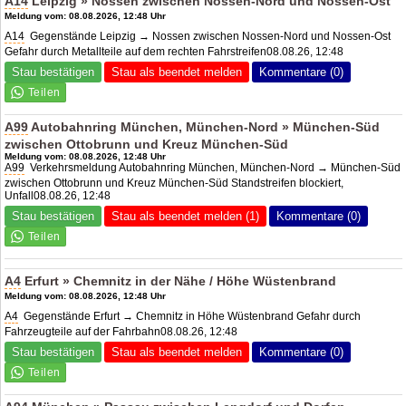
A14
Leipzig » Nossen zwischen Nossen-Nord und Nossen-Ost
Meldung vom: 08.08.2026, 12:48 Uhr
A14
Gegenstände Leipzig → Nossen zwischen Nossen-Nord und Nossen-Ost
Gefahr durch Metallteile auf dem rechten Fahrstreifen08.08.26, 12:48
Stau bestätigen
Stau als beendet melden
Kommentare (0)
A99
Autobahnring München, München-Nord » München-Süd
zwischen Ottobrunn und Kreuz München-Süd
Meldung vom: 08.08.2026, 12:48 Uhr
A99
Verkehrsmeldung Autobahnring München, München-Nord → München-Süd
zwischen Ottobrunn und Kreuz München-Süd Standstreifen blockiert,
Unfall08.08.26, 12:48
Stau bestätigen
Stau als beendet melden (1)
Kommentare (0)
A4
Erfurt » Chemnitz in der Nähe / Höhe Wüstenbrand
Meldung vom: 08.08.2026, 12:48 Uhr
A4
Gegenstände Erfurt → Chemnitz in Höhe Wüstenbrand Gefahr durch
Fahrzeugteile auf der Fahrbahn08.08.26, 12:48
Stau bestätigen
Stau als beendet melden
Kommentare (0)