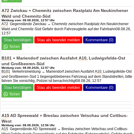
A72
Zwickau » Chemnitz zwischen Rastplatz Am Neukirchener
Wald und Chemnitz-Süd
Meldung vom: 08.08.2026, 12:57 Uhr
A72
Gegenstände Zwickau → Chemnitz zwischen Rastplatz Am Neukirchener
Wald und Chemnitz-Süd Gefahr durch Fahrzeugteile auf der Fahrbahn08.08.26,
12:57
Stau bestätigen
Stau als beendet melden
Kommentare (0)
B101
» Mariendorf zwischen Ausfahrt
A10
, Ludwigsfelde-Ost
und Großbeeren-Süd
Meldung vom: 08.08.2026, 12:57 Uhr
B101
Verkehrsmeldung → Mariendorf zwischen Ausfahrt
A10
, Ludwigsfelde-Ost
und Großbeeren-Süd 1 liegengebliebenes Fahrzeug auf dem Standstreifen, bitte
fahren Sie vorsichtig, Polizei ist benachrichtigt08.08.26, 12:57
Stau bestätigen
Stau als beendet melden
Kommentare (0)
A15
AD Spreewald
» Breslau zwischen Vetschau und Cottbus-
West
Meldung vom: 08.08.2026, 12:56 Uhr
A15
Gegenstände
AD Spreewald
→ Breslau zwischen Vetschau und Cottbus-
West Gefahr durch Gegenstände auf der Fahrbahn (Fahrzeugteile), Gefahr durch