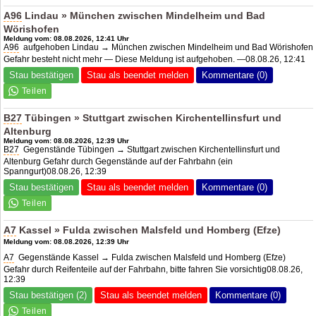
A96
Lindau » München zwischen Mindelheim und Bad
Wörishofen
Meldung vom: 08.08.2026, 12:41 Uhr
A96
aufgehoben Lindau → München zwischen Mindelheim und Bad Wörishofen
Gefahr besteht nicht mehr — Diese Meldung ist aufgehoben. —08.08.26, 12:41
Stau bestätigen
Stau als beendet melden
Kommentare (0)
B27
Tübingen » Stuttgart zwischen Kirchentellinsfurt und
Altenburg
Meldung vom: 08.08.2026, 12:39 Uhr
B27
Gegenstände Tübingen → Stuttgart zwischen Kirchentellinsfurt und
Altenburg Gefahr durch Gegenstände auf der Fahrbahn (ein
Spanngurt)08.08.26, 12:39
Stau bestätigen
Stau als beendet melden
Kommentare (0)
A7
Kassel » Fulda zwischen Malsfeld und Homberg (Efze)
Meldung vom: 08.08.2026, 12:39 Uhr
A7
Gegenstände Kassel → Fulda zwischen Malsfeld und Homberg (Efze)
Gefahr durch Reifenteile auf der Fahrbahn, bitte fahren Sie vorsichtig08.08.26,
12:39
Stau bestätigen (2)
Stau als beendet melden
Kommentare (0)