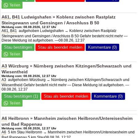
A61
,
B41
Ludwigshafen » Koblenz zwischen Rastplatz
Steingewann und Gensingen / Anschluss B 50
Meldung vom: 08.08.2026, 12:37 Uhr
A61
,
B41
aufgehoben Ludwigshafen → Koblenz zwischen Rastplatz
Steingewann und Gensingen / Anschluss B 50 Gefahr besteht nicht mehr —
Diese Meldung ist aufgehoben. —08.08.26, 12:37
Stau bestätigen
Stau als beendet melden
Kommentare (0)
A3
Würzburg » Nürnberg zwischen Kitzingen/Schwarzach und
Wiesentheid
Meldung vom: 08.08.2026, 12:37 Uhr
A3
aufgehoben Würzburg → Nürnberg zwischen Kitzingen/Schwarzach und
Wiesentheid Gefahr besteht nicht mehr — Diese Meldung ist aufgehoben. —
08.08.26, 12:37
Stau bestätigen (1)
Stau als beendet melden
Kommentare (0)
A6
Heilbronn » Mannheim zwischen Heilbronn/Untereisesheim
und Bad Rappenau
Meldung vom: 08.08.2026, 12:37 Uhr
A6
5 km Stau Heilbronn → Mannheim zwischen Heilbronn/Untereisesheim und
Bad Rappenau 5 km Stau08.08.26, 12:37