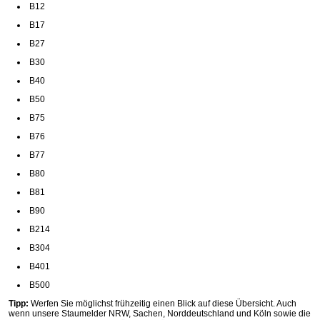
B12
B17
B27
B30
B40
B50
B75
B76
B77
B80
B81
B90
B214
B304
B401
B500
Tipp:
Werfen Sie möglichst frühzeitig einen Blick auf diese Übersicht. Auch
wenn unsere Staumelder NRW, Sachen, Norddeutschland und Köln sowie die