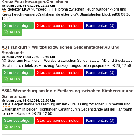
Kreuz Feuchtwangen/Crailsheim
Meldung vom: 08.08.2026, 12:51 Uhr
A6
defekter LKW Nürnberg → Heilbronn zwischen Feuchtwangen-Nord und
Kreuz Feuchtwangen/Crailsheim defekter LKW, Standstreifen blockiert08.08.26,
12:51
Stau bestätigen
Stau als beendet melden
Kommentare (0)
A3
Frankfurt » Würzburg zwischen Seligenstädter AD und
Stockstadt
Meldung vom: 08.08.2026, 12:50 Uhr
A3
Sperrung Frankfurt → Würzburg zwischen Seligenstädter AD und Stockstadt
Gefahr durch defektes Fahrzeug, Verzögerungsstreifen gesperrt08.08.26, 12:50
Stau bestätigen
Stau als beendet melden
Kommentare (0)
B304
Wasserburg am Inn » Freilassing zwischen Kirchensur und
Gallertsham
Meldung vom: 08.08.2026, 12:50 Uhr
B304
Gegenstände Wasserburg am Inn - Freilassing zwischen Kirchensur und
Gallertsham in beiden Richtungen Gefahr durch Gegenstände auf der Fahrbahn
(eine Holzlatte)08.08.26, 12:50
Stau bestätigen
Stau als beendet melden
Kommentare (0)