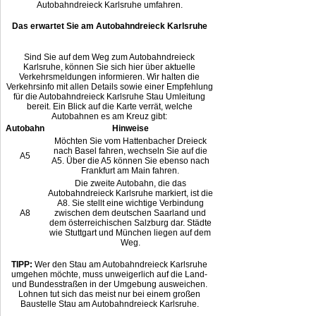
Autobahndreieck Karlsruhe umfahren.
Das erwartet Sie am Autobahndreieck Karlsruhe
Sind Sie auf dem Weg zum Autobahndreieck
Karlsruhe, können Sie sich hier über aktuelle
Verkehrsmeldungen informieren. Wir halten die
Verkehrsinfo mit allen Details sowie einer Empfehlung
für die Autobahndreieck Karlsruhe Stau Umleitung
bereit. Ein Blick auf die Karte verrät, welche
Autobahnen es am Kreuz gibt:
Autobahn
Hinweise
Möchten Sie vom Hattenbacher Dreieck
nach Basel fahren, wechseln Sie auf die
A5
A5. Über die A5 können Sie ebenso nach
Frankfurt am Main fahren.
Die zweite Autobahn, die das
Autobahndreieck Karlsruhe markiert, ist die
A8. Sie stellt eine wichtige Verbindung
A8
zwischen dem deutschen Saarland und
dem österreichischen Salzburg dar. Städte
wie Stuttgart und München liegen auf dem
Weg.
TIPP:
Wer den Stau am Autobahndreieck Karlsruhe
umgehen möchte, muss unweigerlich auf die Land-
und Bundesstraßen in der Umgebung ausweichen.
Lohnen tut sich das meist nur bei einem großen
Baustelle Stau am Autobahndreieck Karlsruhe.