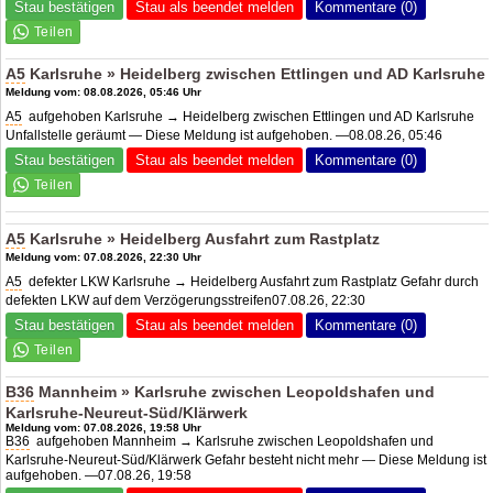
Stau bestätigen
Stau als beendet melden
Kommentare (0)
A5
Karlsruhe » Heidelberg zwischen Ettlingen und
AD Karlsruhe
Meldung vom: 08.08.2026, 05:46 Uhr
A5
aufgehoben Karlsruhe → Heidelberg zwischen Ettlingen und
AD Karlsruhe
Unfallstelle geräumt — Diese Meldung ist aufgehoben. —08.08.26, 05:46
Stau bestätigen
Stau als beendet melden
Kommentare (0)
A5
Karlsruhe » Heidelberg Ausfahrt zum Rastplatz
Meldung vom: 07.08.2026, 22:30 Uhr
A5
defekter LKW Karlsruhe → Heidelberg Ausfahrt zum Rastplatz Gefahr durch
defekten LKW auf dem Verzögerungsstreifen07.08.26, 22:30
Stau bestätigen
Stau als beendet melden
Kommentare (0)
B36
Mannheim » Karlsruhe zwischen Leopoldshafen und
Karlsruhe-Neureut-Süd/Klärwerk
Meldung vom: 07.08.2026, 19:58 Uhr
B36
aufgehoben Mannheim → Karlsruhe zwischen Leopoldshafen und
Karlsruhe-Neureut-Süd/Klärwerk Gefahr besteht nicht mehr — Diese Meldung ist
aufgehoben. —07.08.26, 19:58