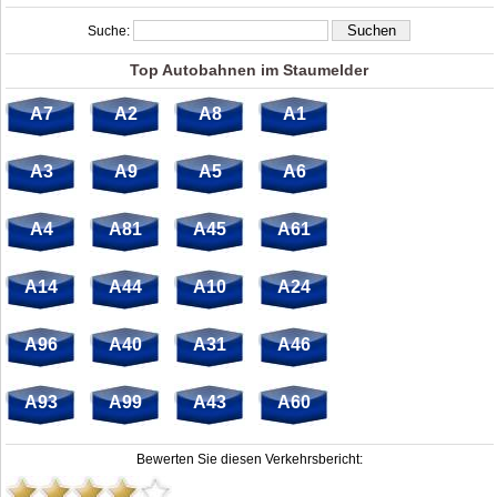
Suche:
Top Autobahnen im Staumelder
A7
A2
A8
A1
A3
A9
A5
A6
A4
A81
A45
A61
A14
A44
A10
A24
A96
A40
A31
A46
A93
A99
A43
A60
Bewerten Sie diesen Verkehrsbericht: