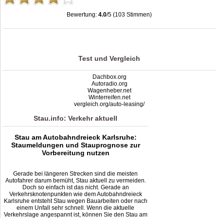
Bewertung:
4.0
/5 (103 Stimmen)
Dreieck Karlsruhe: Stau, Unfälle, Sperrung & Baustellen
,
4.0
out of
5
based on
103
ratings
Test und Vergleich
Dachbox.org
Autoradio.org
Wagenheber.net
Winterreifen.net
vergleich.org/auto-leasing/
Stau.info: Verkehr aktuell
Stau am Autobahndreieck Karlsruhe:
Staumeldungen und Stauprognose zur
Vorbereitung nutzen
Gerade bei längeren Strecken sind die meisten
Autofahrer darum bemüht, Stau aktuell zu vermeiden.
Doch so einfach ist das nicht. Gerade an
Verkehrsknotenpunkten wie dem Autobahndreieck
Karlsruhe entsteht Stau wegen Bauarbeiten oder nach
einem Unfall sehr schnell. Wenn die aktuelle
Verkehrslage angespannt ist, können Sie den Stau am