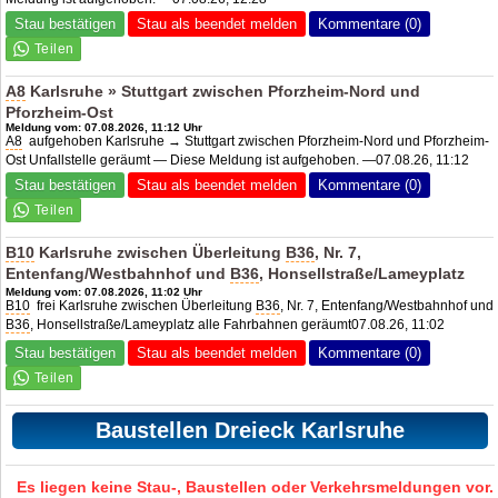
Stau bestätigen
Stau als beendet melden
Kommentare (0)
A8
Karlsruhe » Stuttgart zwischen Pforzheim-Nord und
Pforzheim-Ost
Meldung vom: 07.08.2026, 11:12 Uhr
A8
aufgehoben Karlsruhe → Stuttgart zwischen Pforzheim-Nord und Pforzheim-
Ost Unfallstelle geräumt — Diese Meldung ist aufgehoben. —07.08.26, 11:12
Stau bestätigen
Stau als beendet melden
Kommentare (0)
B10
Karlsruhe zwischen Überleitung
B36
, Nr. 7,
Entenfang/Westbahnhof und
B36
, Honsellstraße/Lameyplatz
Meldung vom: 07.08.2026, 11:02 Uhr
B10
frei Karlsruhe zwischen Überleitung
B36
, Nr. 7, Entenfang/Westbahnhof und
B36
, Honsellstraße/Lameyplatz alle Fahrbahnen geräumt07.08.26, 11:02
Stau bestätigen
Stau als beendet melden
Kommentare (0)
Baustellen Dreieck Karlsruhe
Es liegen keine Stau-, Baustellen oder Verkehrsmeldungen vor.