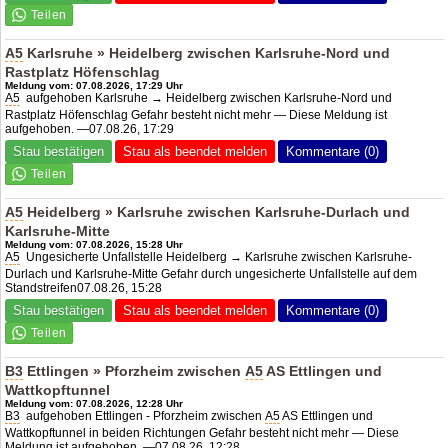
A5
Karlsruhe » Heidelberg zwischen Karlsruhe-Nord und
Rastplatz Höfenschlag
Meldung vom: 07.08.2026, 17:29 Uhr
A5
aufgehoben Karlsruhe → Heidelberg zwischen Karlsruhe-Nord und
Rastplatz Höfenschlag Gefahr besteht nicht mehr — Diese Meldung ist
aufgehoben. —07.08.26, 17:29
Stau bestätigen
Stau als beendet melden
Kommentare (0)
A5
Heidelberg » Karlsruhe zwischen Karlsruhe-Durlach und
Karlsruhe-Mitte
Meldung vom: 07.08.2026, 15:28 Uhr
A5
Ungesicherte Unfallstelle Heidelberg → Karlsruhe zwischen Karlsruhe-
Durlach und Karlsruhe-Mitte Gefahr durch ungesicherte Unfallstelle auf dem
Standstreifen07.08.26, 15:28
Stau bestätigen
Stau als beendet melden
Kommentare (0)
B3
Ettlingen » Pforzheim zwischen
A5
AS Ettlingen und
Wattkopftunnel
Meldung vom: 07.08.2026, 12:28 Uhr
B3
aufgehoben Ettlingen - Pforzheim zwischen
A5
AS Ettlingen und
Wattkopftunnel in beiden Richtungen Gefahr besteht nicht mehr — Diese
Meldung ist aufgehoben. —07.08.26, 12:28