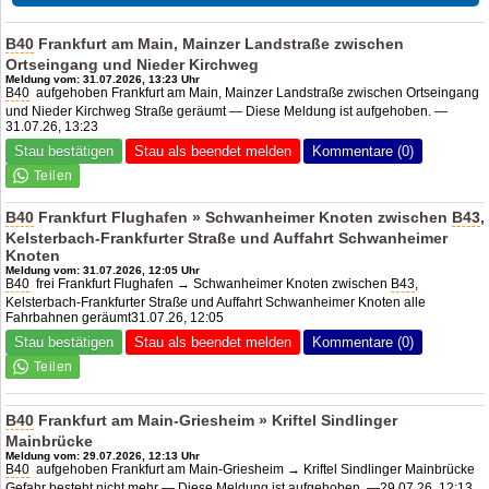
B40
Frankfurt am Main, Mainzer Landstraße zwischen
Ortseingang und Nieder Kirchweg
Meldung vom: 31.07.2026, 13:23 Uhr
B40
aufgehoben Frankfurt am Main, Mainzer Landstraße zwischen Ortseingang
und Nieder Kirchweg Straße geräumt — Diese Meldung ist aufgehoben. —
31.07.26, 13:23
Stau bestätigen
Stau als beendet melden
Kommentare (0)
B40
Frankfurt Flughafen » Schwanheimer Knoten zwischen
B43
,
Kelsterbach-Frankfurter Straße und Auffahrt Schwanheimer
Knoten
Meldung vom: 31.07.2026, 12:05 Uhr
B40
frei Frankfurt Flughafen → Schwanheimer Knoten zwischen
B43
,
Kelsterbach-Frankfurter Straße und Auffahrt Schwanheimer Knoten alle
Fahrbahnen geräumt31.07.26, 12:05
Stau bestätigen
Stau als beendet melden
Kommentare (0)
B40
Frankfurt am Main-Griesheim » Kriftel Sindlinger
Mainbrücke
Meldung vom: 29.07.2026, 12:13 Uhr
B40
aufgehoben Frankfurt am Main-Griesheim → Kriftel Sindlinger Mainbrücke
Gefahr besteht nicht mehr — Diese Meldung ist aufgehoben. —29.07.26, 12:13