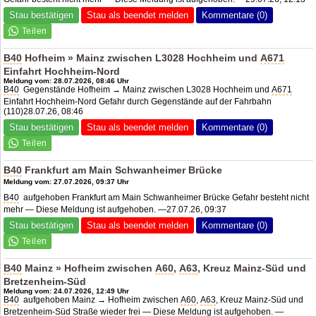
Stau bestätigen
Stau als beendet melden
Kommentare (0)
B40
Hofheim » Mainz zwischen L3028 Hochheim und
A671
Einfahrt Hochheim-Nord
Meldung vom: 28.07.2026, 08:46 Uhr
B40
Gegenstände Hofheim → Mainz zwischen L3028 Hochheim und
A671
Einfahrt Hochheim-Nord Gefahr durch Gegenstände auf der Fahrbahn
(110)28.07.26, 08:46
Stau bestätigen
Stau als beendet melden
Kommentare (0)
B40
Frankfurt am Main Schwanheimer Brücke
Meldung vom: 27.07.2026, 09:37 Uhr
B40
aufgehoben Frankfurt am Main Schwanheimer Brücke Gefahr besteht nicht
mehr — Diese Meldung ist aufgehoben. —27.07.26, 09:37
Stau bestätigen
Stau als beendet melden
Kommentare (0)
B40
Mainz » Hofheim zwischen
A60
,
A63
, Kreuz Mainz-Süd und
Bretzenheim-Süd
Meldung vom: 24.07.2026, 12:49 Uhr
B40
aufgehoben Mainz → Hofheim zwischen
A60
,
A63
, Kreuz Mainz-Süd und
Bretzenheim-Süd Straße wieder frei — Diese Meldung ist aufgehoben. —