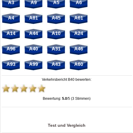
A3
A9
A5
A6
A4
A81
A45
A61
A14
A44
A10
A24
A96
A40
A31
A46
A93
A99
A43
A60
Verkehrsbericht B40 bewerten:
Bewertung:
5.0
/5 (3 Stimmen)
Stau B40: Unfälle, Sperrung & Baustellen | Staumelder B40
,
5.0
out of
5
based
on
3
ratings
Test und Vergleich