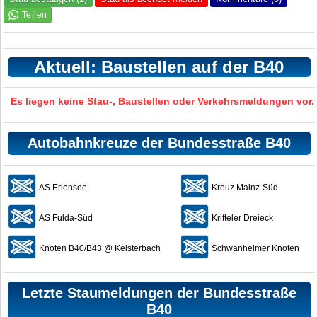
Aktuell: Baustellen auf der B40
Es liegen keine Stau-, Baustellen oder Verkehrsmeldungen vor.
Autobahnkreuze der Bundesstraße B40
AS Erlensee
Kreuz Mainz-Süd
AS Fulda-Süd
Krifteler Dreieck
Knoten B40/B43 @ Kelsterbach
Schwanheimer Knoten
Letzte Staumeldungen der Bundesstraße
B40