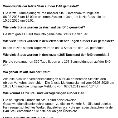
Wann wurde der letzte Stau auf der B40 gemeldet?
Die letzte Staumeldung wurde unserer Stau-Datenbank zufolge am
06.08.2026 um 18:03 in unserem System erfasst, die letzte Baustelle am
15.05.2026 um 05:01.
Wie viele Staus wurden gestern auf der B40 gemeldet?
Gestern gab es 1 auf
stau.info
gemeldete Staus auf der B40.
Wie viele Staus wurden in den letzten sieben Tagen auf der B40 gemeldet?
In den letzten sieben Tagen wurden uns 4 Staus auf der B40 gemeldet.
Wie viele Staus wurden in den letzten 365 Tagen auf der B40 gemeldet?
Für die vergangenen 365 Tage liegen uns 157 Staumeldungen auf der B40
vor.
Wo genau ist auf B40 der Stau?
Aktuelle Stau und Verkehrsmeldungen auf B40 entnehmen Sie bitte den
obigen Verkehrsnachrichten. Die älteste Meldung stammt vom 06.08.2026 um
18:03 Uhr und die jüngstige Meldung vom 02.09.2012 um 07:34 Uhr.
Wie kommt es zu Stau und Verzögerungen auf der B40
Die häufigsten Gründe für Staus sind beispielweise
Geschwindigkeitsunterschreitungen, zu dichter Verkehr, Unfälle und defekte
Fahrzeuge, schlechtes Wetter, Baustellen o.ä. - die genauen Ursachen für den
B40 Stau entnehmen Sie bitte der obigen Übersicht.
Letzte Aktualisierung:
07.08.2026