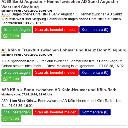
A560
Sankt Augustin » Hennef zwischen AD Sankt Augustin-
West und Siegburg
Meldung vom: 07.08.2026, 16:05 Uhr
A560
Ungesicherte Unfallstelle Sankt Augustin → Hennef zwischen AD Sankt
Augustin-West und Siegburg Gefahr durch ungesicherte Unfallstelle auf allen
Fahrstreifen07.08.26, 16:05
Stau bestätigen
Stau als beendet melden
Kommentare (0)
A3
Köln » Frankfurt zwischen Lohmar und Kreuz Bonn/Siegburg
Meldung vom: 07.08.2026, 16:02 Uhr
A3
aufgehoben Köln → Frankfurt zwischen Lohmar und Kreuz Bonn/Siegburg
Gefahr besteht nicht mehr — Diese Meldung ist aufgehoben. —07.08.26, 16:02
Stau bestätigen
Stau als beendet melden
Kommentare (0)
A59
Köln » Bonn zwischen
AD Köln-Heumar
und Köln-Rath
Meldung vom: 07.08.2026, 16:01 Uhr
A59
1 km Stau Köln → Bonn zwischen AD Köln-Heumar und Köln-Rath 1 km
Stau07.08.26, 16:01
Stau bestätigen
Stau als beendet melden
Kommentare (0)