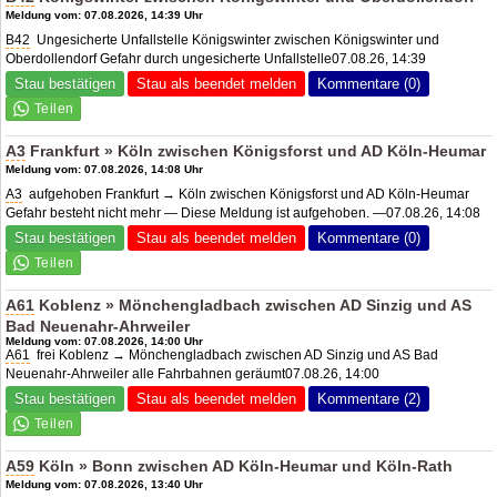
Meldung vom: 07.08.2026, 14:39 Uhr
B42
Ungesicherte Unfallstelle Königswinter zwischen Königswinter und
Oberdollendorf Gefahr durch ungesicherte Unfallstelle07.08.26, 14:39
Stau bestätigen
Stau als beendet melden
Kommentare (0)
A3
Frankfurt » Köln zwischen Königsforst und
AD Köln-Heumar
Meldung vom: 07.08.2026, 14:08 Uhr
A3
aufgehoben Frankfurt → Köln zwischen Königsforst und AD Köln-Heumar
Gefahr besteht nicht mehr — Diese Meldung ist aufgehoben. —07.08.26, 14:08
Stau bestätigen
Stau als beendet melden
Kommentare (0)
A61
Koblenz » Mönchengladbach zwischen
AD Sinzig
und
AS
Bad Neuenahr
-Ahrweiler
Meldung vom: 07.08.2026, 14:00 Uhr
A61
frei Koblenz → Mönchengladbach zwischen
AD Sinzig
und
AS Bad
Neuenahr
-Ahrweiler alle Fahrbahnen geräumt07.08.26, 14:00
Stau bestätigen
Stau als beendet melden
Kommentare (2)
A59
Köln » Bonn zwischen
AD Köln-Heumar
und Köln-Rath
Meldung vom: 07.08.2026, 13:40 Uhr