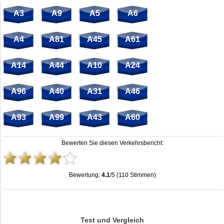
A3
A9
A5
A6
A4
A81
A45
A61
A14
A44
A10
A24
A96
A40
A31
A46
A93
A99
A43
A60
Bewerten Sie diesen Verkehrsbericht:
Bewertung:
4.1
/5 (110 Stimmen)
Kreuz Bonn-Ost: Stau, Unfälle, Sperrung & Baustellen
,
4.1
out of
5
based on
110
ratings
Test und Vergleich