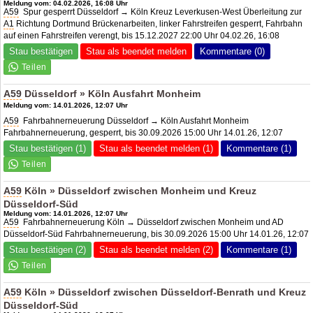
Meldung vom: 04.02.2026, 16:08 Uhr
A59
Spur gesperrt Düsseldorf → Köln Kreuz Leverkusen-West Überleitung zur
A1
Richtung Dortmund Brückenarbeiten, linker Fahrstreifen gesperrt, Fahrbahn
auf einen Fahrstreifen verengt, bis 15.12.2027 22:00 Uhr 04.02.26, 16:08
Stau bestätigen
Stau als beendet melden
Kommentare (0)
A59
Düsseldorf » Köln Ausfahrt Monheim
Meldung vom: 14.01.2026, 12:07 Uhr
A59
Fahrbahnerneuerung Düsseldorf → Köln Ausfahrt Monheim
Fahrbahnerneuerung, gesperrt, bis 30.09.2026 15:00 Uhr 14.01.26, 12:07
Stau bestätigen (1)
Stau als beendet melden (1)
Kommentare (1)
A59
Köln » Düsseldorf zwischen Monheim und
Kreuz
Düsseldorf-Süd
Meldung vom: 14.01.2026, 12:07 Uhr
A59
Fahrbahnerneuerung Köln → Düsseldorf zwischen Monheim und AD
Düsseldorf-Süd Fahrbahnerneuerung, bis 30.09.2026 15:00 Uhr 14.01.26, 12:07
Stau bestätigen (2)
Stau als beendet melden (2)
Kommentare (1)
A59
Köln » Düsseldorf zwischen Düsseldorf-Benrath und
Kreuz
Düsseldorf-Süd