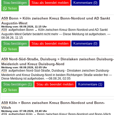
Stau bestätigen
Stau als beendet melden
Kommentare (0)
A59
Bonn » Köln zwischen
Kreuz Bonn-Nord
ost und AD Sankt
Augustin-West
Meldung vom: 08.08.2026, 11:15 Uhr
A59
aufgehoben Bonn → Köln zwischen
Kreuz Bonn-Nord
ost und AD Sankt
Augustin-West Gefahr besteht nicht mehr — Diese Meldung ist aufgehoben. —
08.08.26, 11:15
Stau bestätigen
Stau als beendet melden
Kommentare (0)
A59
Nord-Süd-Straße, Duisburg » Dinslaken zwischen Duisburg-
Meiderich und Kreuz Duisburg-Nord
Meldung vom: 08.08.2026, 02:05 Uhr
A59
aufgehoben Nord-Süd-Straße, Duisburg - Dinslaken zwischen Duisburg-
Meiderich und Kreuz Duisburg-Nord in beiden Richtungen Straße wieder frei —
Diese Meldung ist aufgehoben. —08.08.26, 02:05
Stau bestätigen (1)
Stau als beendet melden
Kommentare (1)
A59
Köln » Bonn zwischen
Kreuz Bonn-Nord
ost und Bonn-
Vilich
Meldung vom: 07.08.2026, 19:40 Uhr
A59
aufgehoben Köln → Bonn zwischen
Kreuz Bonn-Nord
ost und Bonn-Vilich