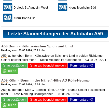
Dreieck St. Augustin-West
Kreuz Monheim-Süd
Kreuz Bonn-Ost
Letzte Staumeldungen der Autobahn A59
A59
Bonn » Köln zwischen Spich und Lind
Meldung vom: 03.08.2026, 20:21 Uhr
A59
aufgehoben Bonn - Köln zwischen Spich und Lind in beiden Richtungen
Gefahr besteht nicht mehr — Diese Meldung ist aufgehoben. —03.08.26, 20:21
Stau bestätigen
Stau als beendet melden
Kommentare (0)
A59
Köln » Bonn in der Nähe / Höhe
AD Köln-Heumar
Meldung vom: 03.08.2026, 19:24 Uhr
A59
aufgehoben Köln → Bonn in Höhe AD Köln-Heumar Gefahr besteht nicht
mehr — Diese Meldung ist aufgehoben. —03.08.26, 19:24
Stau bestätigen
Stau als beendet melden
Kommentare (0)