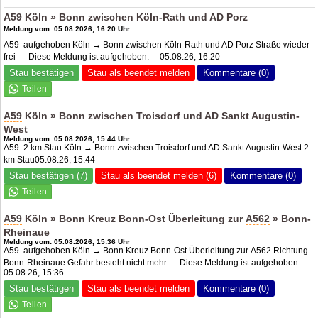
A59
Köln » Bonn zwischen Köln-Rath und
AD Porz
Meldung vom: 05.08.2026, 16:20 Uhr
A59
aufgehoben Köln → Bonn zwischen Köln-Rath und
AD Porz
Straße wieder
frei — Diese Meldung ist aufgehoben. —05.08.26, 16:20
Stau bestätigen
Stau als beendet melden
Kommentare (0)
A59
Köln » Bonn zwischen Troisdorf und AD Sankt Augustin-
West
Meldung vom: 05.08.2026, 15:44 Uhr
A59
2 km Stau Köln → Bonn zwischen Troisdorf und AD Sankt Augustin-West 2
km Stau05.08.26, 15:44
Stau bestätigen (7)
Stau als beendet melden (6)
Kommentare (0)
A59
Köln » Bonn Kreuz Bonn-Ost Überleitung zur
A562
» Bonn-
Rheinaue
Meldung vom: 05.08.2026, 15:36 Uhr
A59
aufgehoben Köln → Bonn Kreuz Bonn-Ost Überleitung zur
A562
Richtung
Bonn-Rheinaue Gefahr besteht nicht mehr — Diese Meldung ist aufgehoben. —
05.08.26, 15:36
Stau bestätigen
Stau als beendet melden
Kommentare (0)