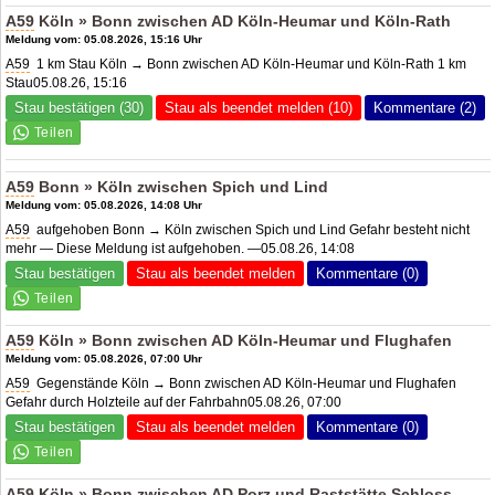
A59
Köln » Bonn zwischen
AD Köln-Heumar
und Köln-Rath
Meldung vom: 05.08.2026, 15:16 Uhr
A59
1 km Stau Köln → Bonn zwischen AD Köln-Heumar und Köln-Rath 1 km
Stau05.08.26, 15:16
Stau bestätigen (30)
Stau als beendet melden (10)
Kommentare (2)
A59
Bonn » Köln zwischen Spich und Lind
Meldung vom: 05.08.2026, 14:08 Uhr
A59
aufgehoben Bonn → Köln zwischen Spich und Lind Gefahr besteht nicht
mehr — Diese Meldung ist aufgehoben. —05.08.26, 14:08
Stau bestätigen
Stau als beendet melden
Kommentare (0)
A59
Köln » Bonn zwischen
AD Köln-Heumar
und Flughafen
Meldung vom: 05.08.2026, 07:00 Uhr
A59
Gegenstände Köln → Bonn zwischen AD Köln-Heumar und Flughafen
Gefahr durch Holzteile auf der Fahrbahn05.08.26, 07:00
Stau bestätigen
Stau als beendet melden
Kommentare (0)
A59
Köln » Bonn zwischen
AD Porz
und Raststätte Schloss