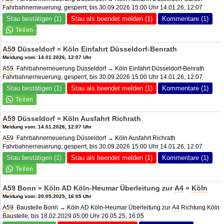
Fahrbahnerneuerung, gesperrt, bis 30.09.2026 15:00 Uhr 14.01.26, 12:07
Stau bestätigen (1)
Stau als beendet melden (1)
Kommentare (1)
A59
Düsseldorf » Köln Einfahrt Düsseldorf-Benrath
Meldung vom: 14.01.2026, 12:07 Uhr
A59
Fahrbahnerneuerung Düsseldorf → Köln Einfahrt Düsseldorf-Benrath
Fahrbahnerneuerung, gesperrt, bis 30.09.2026 15:00 Uhr 14.01.26, 12:07
Stau bestätigen (1)
Stau als beendet melden (1)
Kommentare (1)
A59
Düsseldorf » Köln Ausfahrt Richrath
Meldung vom: 14.01.2026, 12:07 Uhr
A59
Fahrbahnerneuerung Düsseldorf → Köln Ausfahrt Richrath
Fahrbahnerneuerung, gesperrt, bis 30.09.2026 15:00 Uhr 14.01.26, 12:07
Stau bestätigen (1)
Stau als beendet melden (1)
Kommentare (1)
A59
Bonn »
Köln
AD
Köln
-Heumar Überleitung zur
A4
»
Köln
Meldung vom: 20.05.2025, 16:05 Uhr
A59
Baustelle Bonn → Köln AD Köln-Heumar Überleitung zur
A4
Richtung Köln
Baustelle, bis 18.02.2029 05:00 Uhr 20.05.25, 16:05