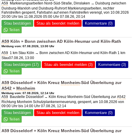
A59
Markierungsarbeiten Nord-Süd-Straße, Dinslaken → Duisburg zwischen
Duisburg-Marxloh und Duisburg-Ruhrort Markierungsarbeiten, rechter
Fahrstreifen gesperrt, Fahrbahn auf einen Fahrstreifen verengt, von 10.08.2026
20:00 Uhr bis 11.08.2026 05:00 Uhr 07.08.26, 20:14
Stau bestätigen
Stau als beendet melden
Kommentare (0)
A59
Köln » Bonn zwischen
AD Köln-Heumar
und Köln-Rath
Meldung vom: 07.08.2026, 13:00 Uhr
A59
1 km Stau Köln → Bonn zwischen AD Köln-Heumar und Köln-Rath 1 km
Stau07.08.26, 13:00
Stau bestätigen (17)
Stau als beendet melden (3)
Kommentare (3)
A59
Düsseldorf » Köln Kreuz
Monheim
-Süd Überleitung zur
A542
»
Monheim
Meldung vom: 07.08.2026, 12:14 Uhr
A59
Baustelle Düsseldorf → Köln Kreuz Monheim-Süd Überleitung zur
A542
Richtung Monheim Schutzplankenerneuerung, gesperrt, am 10.08.2026 von
09:00 Uhr bis 14:00 Uhr 07.08.26, 12:14
Stau bestätigen
Stau als beendet melden
Kommentare (0)
A59
Düsseldorf » Köln Kreuz
Monheim
-Süd Überleitung zur