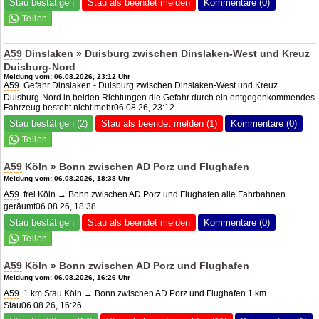
Stau bestätigen
Stau als beendet melden
Kommentare (0)
A59
Dinslaken » Duisburg zwischen Dinslaken-West und Kreuz
Duisburg-Nord
Meldung vom: 06.08.2026, 23:12 Uhr
A59
Gefahr Dinslaken - Duisburg zwischen Dinslaken-West und Kreuz
Duisburg-Nord in beiden Richtungen die Gefahr durch ein entgegenkommendes
Fahrzeug besteht nicht mehr06.08.26, 23:12
Stau bestätigen (2)
Stau als beendet melden (1)
Kommentare (0)
A59
Köln » Bonn zwischen
AD Porz
und Flughafen
Meldung vom: 06.08.2026, 18:38 Uhr
A59
frei Köln → Bonn zwischen
AD Porz
und Flughafen alle Fahrbahnen
geräumt06.08.26, 18:38
Stau bestätigen
Stau als beendet melden
Kommentare (0)
A59
Köln » Bonn zwischen
AD Porz
und Flughafen
Meldung vom: 06.08.2026, 16:26 Uhr
A59
1 km Stau Köln → Bonn zwischen
AD Porz
und Flughafen 1 km
Stau06.08.26, 16:26