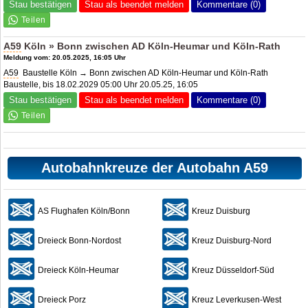
Stau bestätigen
Stau als beendet melden
Kommentare (0)
A59
Köln » Bonn zwischen
AD Köln-Heumar
und Köln-Rath
Meldung vom: 20.05.2025, 16:05 Uhr
A59
Baustelle Köln → Bonn zwischen AD Köln-Heumar und Köln-Rath
Baustelle, bis 18.02.2029 05:00 Uhr 20.05.25, 16:05
Stau bestätigen
Stau als beendet melden
Kommentare (0)
Autobahnkreuze der Autobahn A59
AS Flughafen Köln/Bonn
Kreuz Duisburg
Dreieck Bonn-Nordost
Kreuz Duisburg-Nord
Dreieck Köln-Heumar
Kreuz Düsseldorf-Süd
Dreieck Porz
Kreuz Leverkusen-West