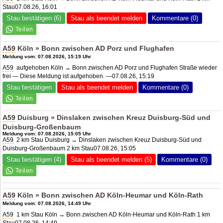
Stau07.08.26, 16:01
Stau bestätigen (6)
Stau als beendet melden
Kommentare (0)
A59
Köln » Bonn zwischen
AD Porz
und Flughafen
Meldung vom: 07.08.2026, 15:19 Uhr
A59
aufgehoben Köln → Bonn zwischen
AD Porz
und Flughafen Straße wieder
frei — Diese Meldung ist aufgehoben. —07.08.26, 15:19
Stau bestätigen
Stau als beendet melden
Kommentare (0)
A59
Duisburg » Dinslaken zwischen Kreuz Duisburg-Süd und
Duisburg-Großenbaum
Meldung vom: 07.08.2026, 15:05 Uhr
A59
2 km Stau Duisburg → Dinslaken zwischen Kreuz Duisburg-Süd und
Duisburg-Großenbaum 2 km Stau07.08.26, 15:05
Stau bestätigen (4)
Stau als beendet melden (5)
Kommentare (0)
A59
Köln » Bonn zwischen
AD Köln-Heumar
und Köln-Rath
Meldung vom: 07.08.2026, 14:49 Uhr
A59
1 km Stau Köln → Bonn zwischen AD Köln-Heumar und Köln-Rath 1 km