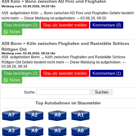
A59
Köln » Bonn zwischen
AD Porz
und Flughafen
Meldung vom: 03.08.2026, 09:20 Uhr
A59
aufgehoben Köln → Bonn zwischen
AD Porz
und Flughafen Gefahr besteht
nicht mehr — Diese Meldung ist aufgehoben. —03.08.26, 09:20
Stau bestätigen (2)
Stau als beendet melden
Kommentare (0)
A59
Bonn » Köln zwischen Flughafen und Raststätte Schloss
Röttgen Ost
Meldung vom: 03.08.2026, 08:34 Uhr
A59
aufgehoben Bonn → Köln zwischen Flughafen und Raststätte Schloss
Röttgen Ost Gefahr besteht nicht mehr — Diese Meldung ist aufgehoben. —
03.08.26, 08:34
Stau bestätigen (2)
Stau als beendet melden
Kommentare (1)
Suche:
Top Autobahnen im Staumelder
A7
A2
A8
A1
A3
A9
A5
A6