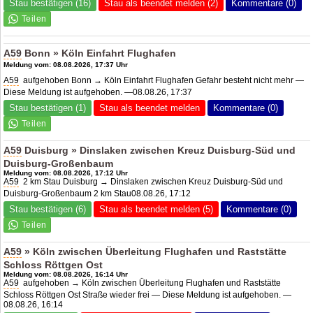
Stau bestätigen (16)
Stau als beendet melden (2)
Kommentare (0)
A59
Bonn » Köln Einfahrt Flughafen
Meldung vom: 08.08.2026, 17:37 Uhr
A59
aufgehoben Bonn → Köln Einfahrt Flughafen Gefahr besteht nicht mehr —
Diese Meldung ist aufgehoben. —08.08.26, 17:37
Stau bestätigen (1)
Stau als beendet melden
Kommentare (0)
A59
Duisburg » Dinslaken zwischen Kreuz Duisburg-Süd und
Duisburg-Großenbaum
Meldung vom: 08.08.2026, 17:12 Uhr
A59
2 km Stau Duisburg → Dinslaken zwischen Kreuz Duisburg-Süd und
Duisburg-Großenbaum 2 km Stau08.08.26, 17:12
Stau bestätigen (6)
Stau als beendet melden (5)
Kommentare (0)
A59
» Köln zwischen Überleitung Flughafen und Raststätte
Schloss Röttgen Ost
Meldung vom: 08.08.2026, 16:14 Uhr
A59
aufgehoben → Köln zwischen Überleitung Flughafen und Raststätte
Schloss Röttgen Ost Straße wieder frei — Diese Meldung ist aufgehoben. —
08.08.26, 16:14