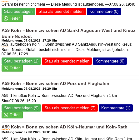
Gefahr besteht nicht mehr — Diese Meldung ist aufgehoben. —07.08.26, 19:40
Stau bestätigen
Stau als beendet melden
Kommentare (0)
A59
Köln » Bonn zwischen AD Sankt Augustin-West und
Kreuz
Bonn-Nord
ost
Meldung vom: 07.08.2026, 17:29 Uhr
A59
aufgehoben Köln → Bonn zwischen AD Sankt Augustin-West und
Kreuz
Bonn-Nord
ost Gefahr besteht nicht mehr — Diese Meldung ist aufgehoben. —
07.08.26, 17:29
Stau bestätigen (1)
Stau als beendet melden
Kommentare (0)
A59
Köln » Bonn zwischen
AD Porz
und Flughafen
Meldung vom: 07.08.2026, 16:20 Uhr
A59
1 km Stau Köln → Bonn zwischen
AD Porz
und Flughafen 1 km
Stau07.08.26, 16:20
Stau bestätigen (9)
Stau als beendet melden (7)
Kommentare (1)
A59
Köln » Bonn zwischen
AD Köln-Heumar
und Köln-Rath
Meldung vom: 07.08.2026, 16:01 Uhr
A59
1 km Stau Köln → Bonn zwischen AD Köln-Heumar und Köln-Rath 1 km