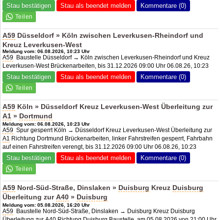
Stau bestätigen
Stau als beendet melden
Kommentare (0)
A59
Düsseldorf » Köln zwischen Leverkusen-Rheindorf und
Kreuz Leverkusen-West
Meldung vom: 06.08.2026, 10:23 Uhr
A59
Baustelle Düsseldorf → Köln zwischen Leverkusen-Rheindorf und Kreuz
Leverkusen-West Brückenarbeiten, bis 31.12.2026 09:00 Uhr 06.08.26, 10:23
Stau bestätigen
Stau als beendet melden
Kommentare (0)
A59
Köln » Düsseldorf Kreuz Leverkusen-West Überleitung zur
A1
»
Dortmund
Meldung vom: 06.08.2026, 10:23 Uhr
A59
Spur gesperrt Köln → Düsseldorf Kreuz Leverkusen-West Überleitung zur
A1
Richtung Dortmund Brückenarbeiten, linker Fahrstreifen gesperrt, Fahrbahn
auf einen Fahrstreifen verengt, bis 31.12.2026 09:00 Uhr 06.08.26, 10:23
Stau bestätigen
Stau als beendet melden
Kommentare (0)
A59
Nord-Süd-Straße, Dinslaken »
Duisburg
Kreuz
Duisburg
Überleitung zur
A40
»
Duisburg
Meldung vom: 05.08.2026, 16:20 Uhr
A59
Baustelle Nord-Süd-Straße, Dinslaken → Duisburg Kreuz Duisburg
Überleitung zur
A40
Richtung Duisburg Baustelle, am 05.08.2026 von 21:00 Uhr