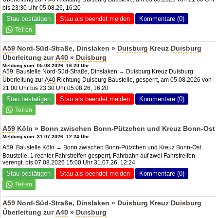
bis 23:30 Uhr 05.08.26, 16:20
Stau bestätigen
Stau als beendet melden
Kommentare (0)
A59
Nord-Süd-Straße, Dinslaken »
Duisburg
Kreuz
Duisburg
Überleitung zur
A40
»
Duisburg
Meldung vom: 05.08.2026, 16:20 Uhr
A59
Baustelle Nord-Süd-Straße, Dinslaken → Duisburg Kreuz Duisburg
Überleitung zur
A40
Richtung Duisburg Baustelle, gesperrt, am 05.08.2026 von
21:00 Uhr bis 23:30 Uhr 05.08.26, 16:20
Stau bestätigen
Stau als beendet melden
Kommentare (0)
A59
Köln » Bonn zwischen Bonn-Pützchen und Kreuz Bonn-Ost
Meldung vom: 31.07.2026, 12:24 Uhr
A59
Baustelle Köln → Bonn zwischen Bonn-Pützchen und Kreuz Bonn-Ost
Baustelle, 1 rechter Fahrstreifen gesperrt, Fahrbahn auf zwei Fahrstreifen
verengt, bis 07.08.2026 15:00 Uhr 31.07.26, 12:24
Stau bestätigen
Stau als beendet melden
Kommentare (0)
A59
Nord-Süd-Straße, Dinslaken »
Duisburg
Kreuz
Duisburg
Überleitung zur
A40
»
Duisburg