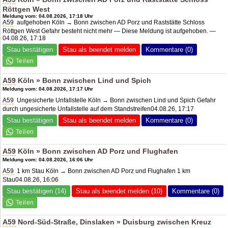
Röttgen West
Meldung vom: 04.08.2026, 17:18 Uhr
A59
aufgehoben Köln → Bonn zwischen
AD Porz
und Raststätte Schloss
Röttgen West Gefahr besteht nicht mehr — Diese Meldung ist aufgehoben. —
04.08.26, 17:18
Stau bestätigen
Stau als beendet melden
Kommentare (0)
A59
Köln » Bonn zwischen Lind und Spich
Meldung vom: 04.08.2026, 17:17 Uhr
A59
Ungesicherte Unfallstelle Köln → Bonn zwischen Lind und Spich Gefahr
durch ungesicherte Unfallstelle auf dem Standstreifen04.08.26, 17:17
Stau bestätigen
Stau als beendet melden
Kommentare (0)
A59
Köln » Bonn zwischen
AD Porz
und Flughafen
Meldung vom: 04.08.2026, 16:06 Uhr
A59
1 km Stau Köln → Bonn zwischen
AD Porz
und Flughafen 1 km
Stau04.08.26, 16:06
Stau bestätigen (14)
Stau als beendet melden (10)
Kommentare (0)
A59
Nord-Süd-Straße, Dinslaken » Duisburg zwischen Kreuz