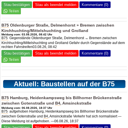
Stau bestätigen
Stau als beendet melden
Kommentare (0)
B75
Oldenburger Straße, Delmenhorst » Bremen zwischen
Kirchhuchting/Mittelshuchting und Grolland
Meldung vom: 03.08.2026, 08:42 Uhr
B75
Gegenstände Oldenburger Straße, Delmenhorst → Bremen zwischen
Kirchhuchting/Mittelshuchting und Grolland Gefahr durch Gegenstände auf dem
rechten Fahrstreifen03.08.26, 08:42
Stau bestätigen
Stau als beendet melden
Kommentare (0)
Aktuell: Baustellen auf der B75
B75
Hamburg, Heidenkampsweg bis Billhorner Brückenstraße
zwischen Gotenstraße und
B4
, Amsinckstraße
Meldung vom: 06.08.2026, 18:37 Uhr
B75
aufgehoben Hamburg, Heidenkampsweg bis Billhorner Brückenstraße
zwischen Gotenstraße und
B4
, Amsinckstraße Verkehr hat sich normalisiert —
Diese Meldung ist aufgehoben. —06.08.26, 18:37
Stau bestätigen
Stau als beendet melden
Kommentare (0)