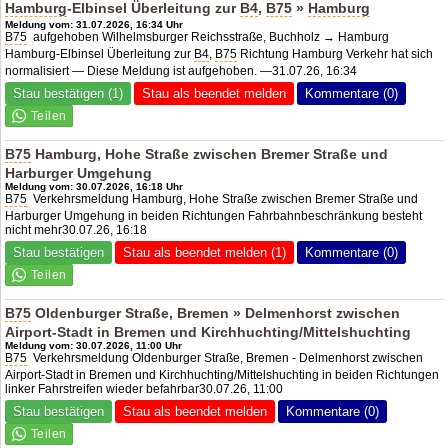
Hamburg
-Elbinsel Überleitung zur
B4
,
B75
»
Hamburg
Meldung vom: 31.07.2026, 16:34 Uhr
B75
aufgehoben Wilhelmsburger Reichsstraße, Buchholz → Hamburg
Hamburg-Elbinsel Überleitung zur
B4
,
B75
Richtung Hamburg Verkehr hat sich
normalisiert — Diese Meldung ist aufgehoben. —31.07.26, 16:34
Stau bestätigen (1)
Stau als beendet melden
Kommentare (0)
B75
Hamburg, Hohe Straße zwischen Bremer Straße und
Harburger Umgehung
Meldung vom: 30.07.2026, 16:18 Uhr
B75
Verkehrsmeldung Hamburg, Hohe Straße zwischen Bremer Straße und
Harburger Umgehung in beiden Richtungen Fahrbahnbeschränkung besteht
nicht mehr30.07.26, 16:18
Stau bestätigen
Stau als beendet melden (1)
Kommentare (0)
B75
Oldenburger Straße, Bremen » Delmenhorst zwischen
Airport-Stadt in Bremen und Kirchhuchting/Mittelshuchting
Meldung vom: 30.07.2026, 11:00 Uhr
B75
Verkehrsmeldung Oldenburger Straße, Bremen - Delmenhorst zwischen
Airport-Stadt in Bremen und Kirchhuchting/Mittelshuchting in beiden Richtungen
linker Fahrstreifen wieder befahrbar30.07.26, 11:00
Stau bestätigen
Stau als beendet melden
Kommentare (0)