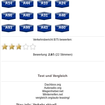
A14
A44
A10
A24
A96
A40
A31
A46
A93
A99
A43
A60
Verkehrsbericht B75 bewerten:
Bewertung:
2.8
/5 (22 Stimmen)
Stau B75: Unfälle, Sperrung & Baustellen | Staumelder B75
,
2.8
out of
5
based
on
22
ratings
Test und Vergleich
Dachbox.org
Autoradio.org
Wagenheber.net
Winterreifen.net
vergleich.org/auto-leasing/
Stau.info: Verkehr aktuell