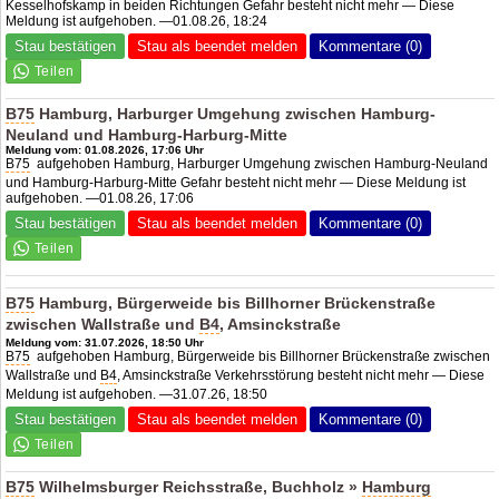
Kesselhofskamp in beiden Richtungen Gefahr besteht nicht mehr — Diese
Meldung ist aufgehoben. —01.08.26, 18:24
Stau bestätigen
Stau als beendet melden
Kommentare (0)
B75
Hamburg, Harburger Umgehung zwischen Hamburg-
Neuland und Hamburg-Harburg-Mitte
Meldung vom: 01.08.2026, 17:06 Uhr
B75
aufgehoben Hamburg, Harburger Umgehung zwischen Hamburg-Neuland
und Hamburg-Harburg-Mitte Gefahr besteht nicht mehr — Diese Meldung ist
aufgehoben. —01.08.26, 17:06
Stau bestätigen
Stau als beendet melden
Kommentare (0)
B75
Hamburg, Bürgerweide bis Billhorner Brückenstraße
zwischen Wallstraße und
B4
, Amsinckstraße
Meldung vom: 31.07.2026, 18:50 Uhr
B75
aufgehoben Hamburg, Bürgerweide bis Billhorner Brückenstraße zwischen
Wallstraße und
B4
, Amsinckstraße Verkehrsstörung besteht nicht mehr — Diese
Meldung ist aufgehoben. —31.07.26, 18:50
Stau bestätigen
Stau als beendet melden
Kommentare (0)
B75
Wilhelmsburger Reichsstraße, Buchholz »
Hamburg