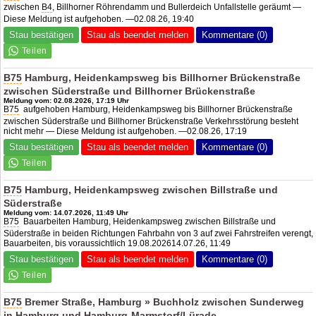
zwischen
B4
, Billhorner Röhrendamm und Bullerdeich Unfallstelle geräumt —
Diese Meldung ist aufgehoben. —02.08.26, 19:40
Stau bestätigen
Stau als beendet melden
Kommentare (0)
B75
Hamburg, Heidenkampsweg bis Billhorner Brückenstraße
zwischen Süderstraße und Billhorner Brückenstraße
Meldung vom: 02.08.2026, 17:19 Uhr
B75
aufgehoben Hamburg, Heidenkampsweg bis Billhorner Brückenstraße
zwischen Süderstraße und Billhorner Brückenstraße Verkehrsstörung besteht
nicht mehr — Diese Meldung ist aufgehoben. —02.08.26, 17:19
Stau bestätigen
Stau als beendet melden
Kommentare (0)
B75
Hamburg, Heidenkampsweg zwischen Billstraße und
Süderstraße
Meldung vom: 14.07.2026, 11:49 Uhr
B75
Bauarbeiten Hamburg, Heidenkampsweg zwischen Billstraße und
Süderstraße in beiden Richtungen Fahrbahn von 3 auf zwei Fahrstreifen verengt,
Bauarbeiten, bis voraussichtlich 19.08.202614.07.26, 11:49
Stau bestätigen
Stau als beendet melden
Kommentare (0)
B75
Bremer Straße, Hamburg » Buchholz zwischen Sunderweg
in Hamburg und Hamburg-Marmstorf/Lürade