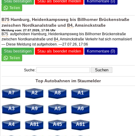
Stau bestätigen
Stau als beendet melden
Kommentare (0)
B75
Hamburg, Heidenkampsweg bis Billhorner Brückenstraße
zwischen Nordkanalstraße und
B4
, Amsinckstraße
Meldung vom: 27.07.2026, 17:06 Uhr
B75
aufgehoben Hamburg, Heidenkampsweg bis Billhorner Brückenstraße
zwischen Nordkanalstraße und
B4
, Amsinckstraße Verkehr hat sich normalisiert
— Diese Meldung ist aufgehoben. —27.07.26, 17:06
Stau bestätigen
Stau als beendet melden
Kommentare (0)
Suche:
Top Autobahnen im Staumelder
A7
A2
A8
A1
A3
A9
A5
A6
A4
A81
A45
A61