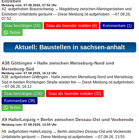
Eilsleben
Meldung vom: 07.08.2026, 07:52 Uhr
A2
aufgehoben Braunschweig → Magdeburg zwischen Alleringersleben und
Eilsleben Unfallstelle geräumt — Diese Meldung ist aufgehoben. —07.08.26,
07:52
Stau bestätigen (16)
Stau als beendet melden (6)
Kommentare (1)
Aktuell: Baustellen in sachsen-anhalt
A38
Göttingen » Halle zwischen Merseburg-Nord und
Merseburg-Süd
Meldung vom: 07.08.2026, 16:12 Uhr
A38
aufgehoben Göttingen - Halle zwischen Merseburg-Nord und Merseburg-
Süd in beiden Richtungen Straße wieder frei — Diese Meldung ist aufgehoben.
—07.08.26, 16:12
Stau bestätigen (130)
Stau als beendet melden (32)
Kommentare (38)
A9
Halle/Leipzig » Berlin zwischen Dessau-Ost und Vockerode
Meldung vom: 07.08.2026, 13:55 Uhr
A9
aufgehoben Halle/Leipzig → Berlin zwischen Dessau-Ost und Vockerode
Unfallstelle geräumt — Diese Meldung ist aufgehoben. —07.08.26, 13:55