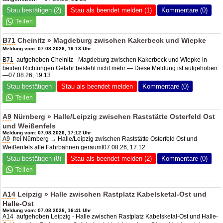
Stau bestätigen (2)
Stau als beendet melden (1)
Kommentare (0)
B71
Cheinitz » Magdeburg zwischen Kakerbeck und Wiepke
Meldung vom: 07.08.2026, 19:13 Uhr
B71
aufgehoben Cheinitz - Magdeburg zwischen Kakerbeck und Wiepke in
beiden Richtungen Gefahr besteht nicht mehr — Diese Meldung ist aufgehoben.
—07.08.26, 19:13
Stau bestätigen
Stau als beendet melden
Kommentare (0)
A9
Nürnberg » Halle/Leipzig zwischen Raststätte Osterfeld Ost
und Weißenfels
Meldung vom: 07.08.2026, 17:12 Uhr
A9
frei Nürnberg → Halle/Leipzig zwischen Raststätte Osterfeld Ost und
Weißenfels alle Fahrbahnen geräumt07.08.26, 17:12
Stau bestätigen (8)
Stau als beendet melden (2)
Kommentare (0)
A14
Leipzig » Halle zwischen Rastplatz Kabelsketal-Ost und
Halle-Ost
Meldung vom: 07.08.2026, 16:41 Uhr
A14
aufgehoben Leipzig - Halle zwischen Rastplatz Kabelsketal-Ost und Halle-