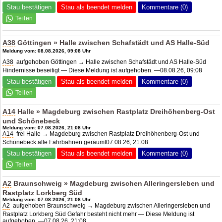
Stau bestätigen
Stau als beendet melden
Kommentare (0)
A38
Göttingen » Halle zwischen Schafstädt und
AS Halle
-Süd
Meldung vom: 08.08.2026, 09:08 Uhr
A38
aufgehoben Göttingen → Halle zwischen Schafstädt und
AS Halle
-Süd
Hindernisse beseitigt — Diese Meldung ist aufgehoben. —08.08.26, 09:08
Stau bestätigen
Stau als beendet melden
Kommentare (0)
A14
Halle » Magdeburg zwischen Rastplatz Dreihöhenberg-Ost
und Schönebeck
Meldung vom: 07.08.2026, 21:08 Uhr
A14
frei Halle → Magdeburg zwischen Rastplatz Dreihöhenberg-Ost und
Schönebeck alle Fahrbahnen geräumt07.08.26, 21:08
Stau bestätigen
Stau als beendet melden
Kommentare (0)
A2
Braunschweig » Magdeburg zwischen Alleringersleben und
Rastplatz Lorkberg Süd
Meldung vom: 07.08.2026, 21:08 Uhr
A2
aufgehoben Braunschweig → Magdeburg zwischen Alleringersleben und
Rastplatz Lorkberg Süd Gefahr besteht nicht mehr — Diese Meldung ist
aufgehoben. —07.08.26, 21:08