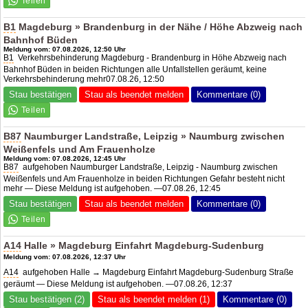
B1
Magdeburg » Brandenburg in der Nähe / Höhe Abzweig nach
Bahnhof Büden
Meldung vom: 07.08.2026, 12:50 Uhr
B1
Verkehrsbehinderung Magdeburg - Brandenburg in Höhe Abzweig nach
Bahnhof Büden in beiden Richtungen alle Unfallstellen geräumt, keine
Verkehrsbehinderung mehr07.08.26, 12:50
Stau bestätigen
Stau als beendet melden
Kommentare (0)
B87
Naumburger Landstraße, Leipzig » Naumburg zwischen
Weißenfels und Am Frauenholze
Meldung vom: 07.08.2026, 12:45 Uhr
B87
aufgehoben Naumburger Landstraße, Leipzig - Naumburg zwischen
Weißenfels und Am Frauenholze in beiden Richtungen Gefahr besteht nicht
mehr — Diese Meldung ist aufgehoben. —07.08.26, 12:45
Stau bestätigen
Stau als beendet melden
Kommentare (0)
A14
Halle » Magdeburg Einfahrt Magdeburg-Sudenburg
Meldung vom: 07.08.2026, 12:37 Uhr
A14
aufgehoben Halle → Magdeburg Einfahrt Magdeburg-Sudenburg Straße
geräumt — Diese Meldung ist aufgehoben. —07.08.26, 12:37
Stau bestätigen (2)
Stau als beendet melden (1)
Kommentare (0)