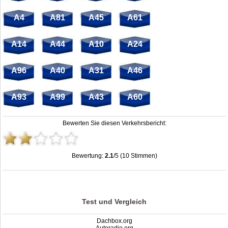
A4
A81
A45
A61
A14
A44
A10
A24
A96
A40
A31
A46
A93
A99
A43
A60
Bewerten Sie diesen Verkehrsbericht:
Bewertung:
2.1
/5 (10 Stimmen)
Staumeldungen Sachsen-Anhalt (ST): Unfälle, Sperrung & Baustellen
,
2.1
out of
5
based on
10
ratings
Test und Vergleich
Dachbox.org