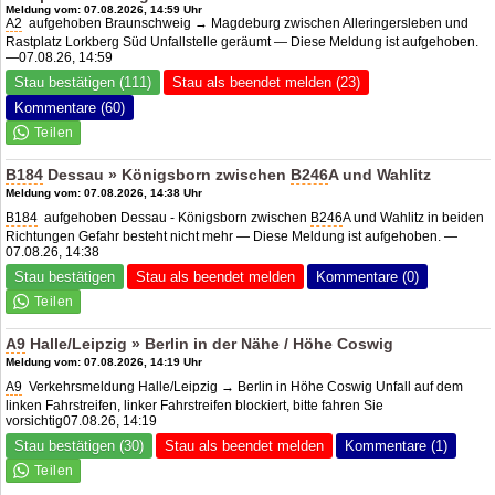
Meldung vom: 07.08.2026, 14:59 Uhr
A2
aufgehoben Braunschweig → Magdeburg zwischen Alleringersleben und
Rastplatz Lorkberg Süd Unfallstelle geräumt — Diese Meldung ist aufgehoben.
—07.08.26, 14:59
Stau bestätigen (111)
Stau als beendet melden (23)
Kommentare (60)
B184
Dessau » Königsborn zwischen
B246
A und Wahlitz
Meldung vom: 07.08.2026, 14:38 Uhr
B184
aufgehoben Dessau - Königsborn zwischen
B246
A und Wahlitz in beiden
Richtungen Gefahr besteht nicht mehr — Diese Meldung ist aufgehoben. —
07.08.26, 14:38
Stau bestätigen
Stau als beendet melden
Kommentare (0)
A9
Halle/Leipzig » Berlin in der Nähe / Höhe Coswig
Meldung vom: 07.08.2026, 14:19 Uhr
A9
Verkehrsmeldung Halle/Leipzig → Berlin in Höhe Coswig Unfall auf dem
linken Fahrstreifen, linker Fahrstreifen blockiert, bitte fahren Sie
vorsichtig07.08.26, 14:19
Stau bestätigen (30)
Stau als beendet melden
Kommentare (1)