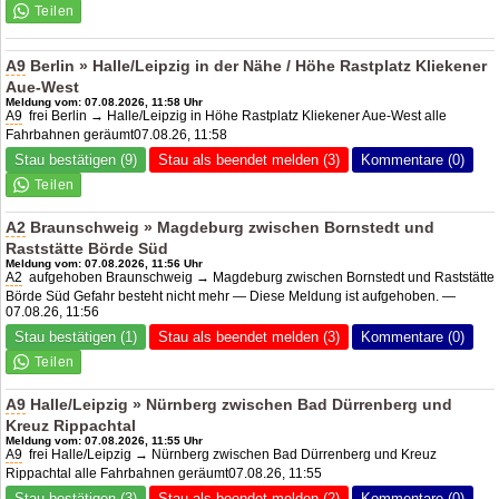
A9
Berlin » Halle/Leipzig in der Nähe / Höhe Rastplatz Kliekener
Aue-West
Meldung vom: 07.08.2026, 11:58 Uhr
A9
frei Berlin → Halle/Leipzig in Höhe Rastplatz Kliekener Aue-West alle
Fahrbahnen geräumt07.08.26, 11:58
Stau bestätigen (9)
Stau als beendet melden (3)
Kommentare (0)
A2
Braunschweig » Magdeburg zwischen Bornstedt und
Raststätte Börde Süd
Meldung vom: 07.08.2026, 11:56 Uhr
A2
aufgehoben Braunschweig → Magdeburg zwischen Bornstedt und Raststätte
Börde Süd Gefahr besteht nicht mehr — Diese Meldung ist aufgehoben. —
07.08.26, 11:56
Stau bestätigen (1)
Stau als beendet melden (3)
Kommentare (0)
A9
Halle/Leipzig » Nürnberg zwischen Bad Dürrenberg und
Kreuz Rippachtal
Meldung vom: 07.08.2026, 11:55 Uhr
A9
frei Halle/Leipzig → Nürnberg zwischen Bad Dürrenberg und Kreuz
Rippachtal alle Fahrbahnen geräumt07.08.26, 11:55
Stau bestätigen (3)
Stau als beendet melden (2)
Kommentare (0)