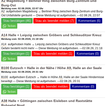
A2
Magdeburg » Berliner Ring zwischen Burg-Zentrum und
Burg-Ost
Meldung vom: 02.08.2026, 22:07 Uhr
A2
aufgehoben Magdeburg → Berliner Ring zwischen Burg-Zentrum und Burg-
Ost Unfallstelle geräumt — Diese Meldung ist aufgehoben. —02.08.26, 22:07
Stau bestätigen (46)
Stau als beendet melden (7)
Kommentare (6)
A14
Halle » Leipzig zwischen Gröbers und Schkeuditzer Kreuz
Meldung vom: 02.08.2026, 21:18 Uhr
A14
aufgehoben Halle → Leipzig zwischen Gröbers und Schkeuditzer Kreuz
Gefahr besteht nicht mehr — Diese Meldung ist aufgehoben. —02.08.26, 21:18
Stau bestätigen (1)
Stau als beendet melden (1)
Kommentare (0)
B100
Eutzsch » Halle in der Nähe / Höhe
A9
, Halle an der Saale
Meldung vom: 02.08.2026, 20:31 Uhr
B100
aufgehoben Eutzsch → Halle in Höhe
A9
, Halle an der Saale Hindernisse
beseitigt — Diese Meldung ist aufgehoben. —02.08.26, 20:31
Stau bestätigen (1)
Stau als beendet melden
Kommentare (0)
A38
Halle » Göttingen zwischen Eisleben und Raststätte
Rohnetal Nord