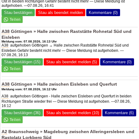
Ost in beiden Richtungen Gefahr besteht nicht mehr — Diese Meldung ist
aufgehoben. —07.08.26, 16:41
Stau bestätigen
Stau als beendet melden
Kommentare (0)
A38
Göttingen » Halle zwischen Raststätte Rohnetal Süd und
Eisleben
Meldung vom: 07.08.2026, 16:13 Uhr
A38
aufgehoben Göttingen → Halle zwischen Raststätte Rohnetal Süd und
Eisleben Gefahr besteht nicht mehr — Diese Meldung ist aufgehoben. —
07.08.26, 16:13
Stau bestätigen (15)
Stau als beendet melden (5)
Kommentare (0)
A38
Göttingen » Halle zwischen Eisleben und Querfurt
Meldung vom: 07.08.2026, 16:12 Uhr
A38
aufgehoben Göttingen - Halle zwischen Eisleben und Querfurt in beiden
Richtungen Straße wieder frei — Diese Meldung ist aufgehoben. —07.08.26,
16:12
Stau bestätigen (36)
Stau als beendet melden (10)
Kommentare (6)
A2
Braunschweig » Magdeburg zwischen Alleringersleben und
Rastplatz Lorkberg Süd