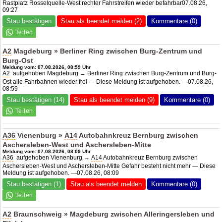
Rastplatz Rosselquelle-West rechter Fahrstreifen wieder befahrbar07.08.26,
09:27
Stau bestätigen
Stau als beendet melden (2)
Kommentare (0)
A2
Magdeburg » Berliner Ring zwischen Burg-Zentrum und
Burg-Ost
Meldung vom: 07.08.2026, 08:59 Uhr
A2
aufgehoben Magdeburg → Berliner Ring zwischen Burg-Zentrum und Burg-
Ost alle Fahrbahnen wieder frei — Diese Meldung ist aufgehoben. —07.08.26,
08:59
Stau bestätigen (14)
Stau als beendet melden (9)
Kommentare (0)
A36
Vienenburg »
A14
Autobahnkreuz Bernburg zwischen
Aschersleben-West und Aschersleben-Mitte
Meldung vom: 07.08.2026, 08:09 Uhr
A36
aufgehoben Vienenburg →
A14
Autobahnkreuz Bernburg zwischen
Aschersleben-West und Aschersleben-Mitte Gefahr besteht nicht mehr — Diese
Meldung ist aufgehoben. —07.08.26, 08:09
Stau bestätigen (1)
Stau als beendet melden
Kommentare (0)
A2
Braunschweig » Magdeburg zwischen Alleringersleben und