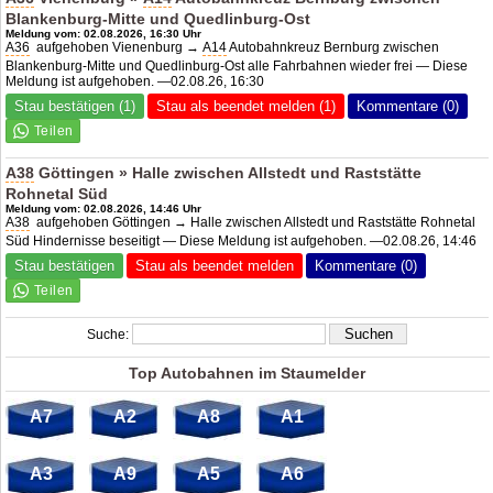
Blankenburg-Mitte und Quedlinburg-Ost
Meldung vom: 02.08.2026, 16:30 Uhr
A36
aufgehoben Vienenburg →
A14
Autobahnkreuz Bernburg zwischen
Blankenburg-Mitte und Quedlinburg-Ost alle Fahrbahnen wieder frei — Diese
Meldung ist aufgehoben. —02.08.26, 16:30
Stau bestätigen (1)
Stau als beendet melden (1)
Kommentare (0)
A38
Göttingen » Halle zwischen Allstedt und Raststätte
Rohnetal Süd
Meldung vom: 02.08.2026, 14:46 Uhr
A38
aufgehoben Göttingen → Halle zwischen Allstedt und Raststätte Rohnetal
Süd Hindernisse beseitigt — Diese Meldung ist aufgehoben. —02.08.26, 14:46
Stau bestätigen
Stau als beendet melden
Kommentare (0)
Suche:
Top Autobahnen im Staumelder
A7
A2
A8
A1
A3
A9
A5
A6