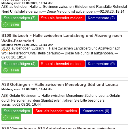
Meldung vom: 02.08.2026, 19:14 Uhr
A38
aufgehoben Halle → Göttingen zwischen Eisleben und Raststätte Rohnetal
Nord Unfallstelle geräumt — Diese Meldung ist aufgehoben. —02.08.26, 19:14
Stau bestätigen (7)
Stau als beendet melden
Kommentare (2)
B100
Eutzsch » Halle zwischen Landsberg und Abzweig nach
Wölls-Petersdorf
Meldung vom: 02.08.2026, 18:14 Uhr
B100
aufgehoben Eutzsch → Halle zwischen Landsberg und Abzweig nach
Wölls-Petersdorf Unfallstelle geräumt — Diese Meldung ist aufgehoben. —
02.08.26, 18:14
Stau bestätigen (4)
Stau als beendet melden
Kommentare (0)
A38
Göttingen » Halle zwischen Merseburg-Süd und Leuna
Meldung vom: 02.08.2026, 16:44 Uhr
A38
Gefahr Göttingen → Halle zwischen Merseburg-Süd und Leuna Gefahr
durch Personen auf dem Standstreifen, fahren Sie bitte besonders
vorsichtig02.08.26, 16:44
Stau bestätigen
Stau als beendet melden
Kommentare (0)
A36
Vienenburg »
A14
Autobahnkreuz Bernburg zwischen