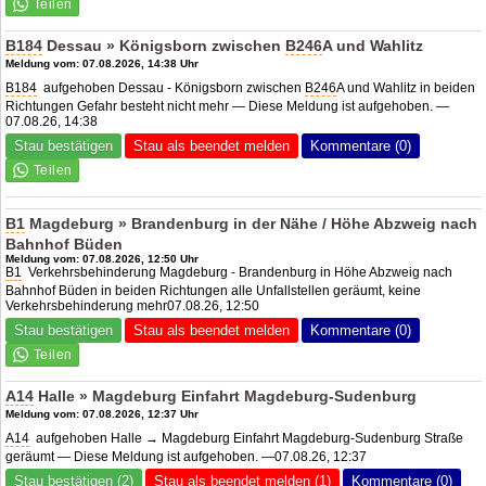
B184
Dessau » Königsborn zwischen
B246
A und Wahlitz
Meldung vom: 07.08.2026, 14:38 Uhr
B184
aufgehoben Dessau - Königsborn zwischen
B246
A und Wahlitz in beiden
Richtungen Gefahr besteht nicht mehr — Diese Meldung ist aufgehoben. —
07.08.26, 14:38
Stau bestätigen
Stau als beendet melden
Kommentare (0)
B1
Magdeburg » Brandenburg in der Nähe / Höhe Abzweig nach
Bahnhof Büden
Meldung vom: 07.08.2026, 12:50 Uhr
B1
Verkehrsbehinderung Magdeburg - Brandenburg in Höhe Abzweig nach
Bahnhof Büden in beiden Richtungen alle Unfallstellen geräumt, keine
Verkehrsbehinderung mehr07.08.26, 12:50
Stau bestätigen
Stau als beendet melden
Kommentare (0)
A14
Halle » Magdeburg Einfahrt Magdeburg-Sudenburg
Meldung vom: 07.08.2026, 12:37 Uhr
A14
aufgehoben Halle → Magdeburg Einfahrt Magdeburg-Sudenburg Straße
geräumt — Diese Meldung ist aufgehoben. —07.08.26, 12:37
Stau bestätigen (2)
Stau als beendet melden (1)
Kommentare (0)