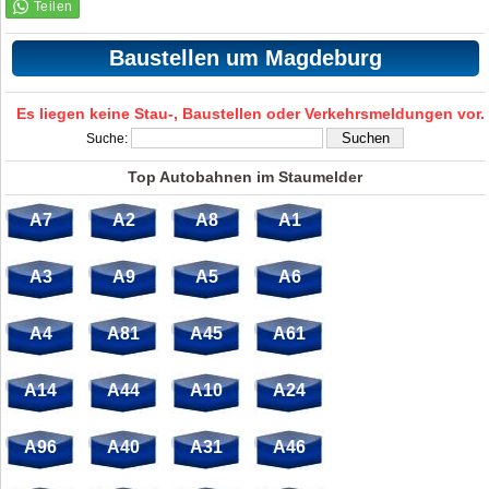
Baustellen um Magdeburg
Es liegen keine Stau-, Baustellen oder Verkehrsmeldungen vor.
Suche:
Top Autobahnen im Staumelder
A7
A2
A8
A1
A3
A9
A5
A6
A4
A81
A45
A61
A14
A44
A10
A24
A96
A40
A31
A46