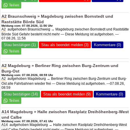
A2
Braunschweig » Magdeburg zwischen Bornstedt und
Raststätte Börde Süd
Meldung vom: 07.08.2026, 11:56 Uhr
A2
aufgehoben Braunschweig → Magdeburg zwischen Bornstedt und Raststätte
Börde Süd Gefahr besteht nicht mehr — Diese Meldung ist aufgehoben. —
07.08.26, 11:56
Stau bestätigen (1)
Stau als beendet melden (3)
Kommentare (0)
A2
Magdeburg » Berliner Ring zwischen Burg-Zentrum und
Burg-Ost
Meldung vom: 07.08.2026, 08:59 Uhr
A2
aufgehoben Magdeburg → Berliner Ring zwischen Burg-Zentrum und Burg-
Ost alle Fahrbahnen wieder frei — Diese Meldung ist aufgehoben. —07.08.26,
08:59
Stau bestätigen (14)
Stau als beendet melden (9)
Kommentare (0)
A14
Magdeburg » Halle zwischen Rastplatz Dreihöhenberg-West
und Calbe
Meldung vom: 07.08.2026, 07:41 Uhr
A14
aufgehoben Magdeburg → Halle zwischen Rastplatz Dreihöhenberg-West
und Calbe Gefahr besteht nicht mehr — Diese Meldung ist aufgehoben. —