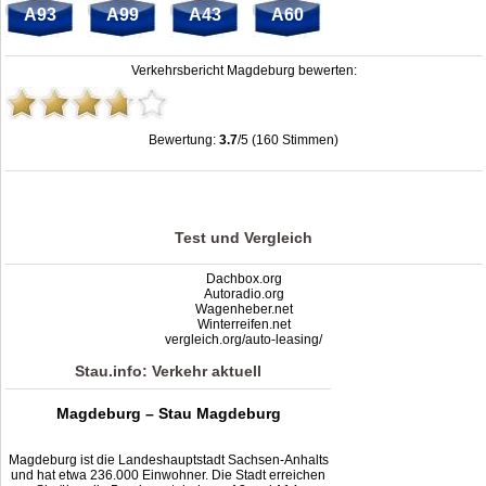
A93
A99
A43
A60
Verkehrsbericht Magdeburg bewerten:
Bewertung:
3.7
/5 (160 Stimmen)
Magdeburg: Stau, Unfälle, Sperrung & Baustellen
,
3.7
out of
5
based on
160
ratings
Test und Vergleich
Dachbox.org
Autoradio.org
Wagenheber.net
Winterreifen.net
vergleich.org/auto-leasing/
Stau.info: Verkehr aktuell
Magdeburg – Stau Magdeburg
Magdeburg ist die Landeshauptstadt Sachsen-Anhalts
und hat etwa 236.000 Einwohner. Die Stadt erreichen