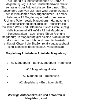
Sie über die Bundesautobahnen A2 und A14.
Magdeburg liegt auf der Deutschlandkarte relativ
zentral und der Autoverkehr von Nord nach Süd,
besonders aber von Ost nach West auf der A2 hat in
den letzten Jahren stark zugenommen. Die stark
befahrene A2 Magdeburg – Berlin dann weiter
Richtung Polen, sowie Magdeburg – Hannover und
Westdeutschland dient auch als Transitstrecke
zwischen West- und Osteuropa. Die A14 von Leipzig -
Halle kommend trifft auf die A2 bei Magdeburg.
Bundesstraßen – auch diese führen Richtung
Magdeburg. In Magdeburg gibt es eine Stadtautobahn,
die durch die Stadt führt und den Stadtverkehr
entlastet. Obwohl die Straßen relativ gut ausgebaut
sind, kommt es regelmäßig zu Verkehrsstau.
Magdeburg Autobahn – Autobahn Magdeburg:
A2 Magdeburg – Berlin/Magdeburg - Hannover
A14 Magdeburg - Halle
A2 Magdeburg – Rothensee
A2 Magdeburg – Burg über die B1
Wichtige Autobahnkreuze und Abfahrten in
Magdeburg sind: