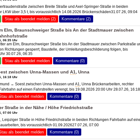
ertraudenstraße zwischen Breite Straße und Axel-Springer-Straße in beiden
ür LKW über 3,5 t, bis voraussichtlich 14.08.2026 Brückenschäden31.07.26, 09:04
Stau als beendet melden (2)
Kommentare (2)
m Elm, Braunschweiger Straße bis An der Stadtmauer zwischen
ahnhofstraße
, 06:35 Uhr
tter am Elm, Braunschweiger Straße bis An der Stadtmauer zwischen Parkstraße u
en Richtungen gesperrt, Baustelle, der Umleitungsbeschilderung folgen, bis
Uhr 30.07.26, 06:35
Stau als beendet melden
Kommentare (0)
est zwischen Unna-Massen und
A1
, Unna
, 16:18 Uhr
rtmund → Soest zwischen Unna-Massen und
A1
, Unna Brückenarbeiten, rechter
 Fahrbahn auf einen Fahrstreifen verengt, bis 19.08.2026 20:00 Uhr 28.07.26, 16:18
Stau als beendet melden
Kommentare (0)
er Straße in der Nähe / Höhe Friedrichstraße
, 07:00 Uhr
, Leipziger Straße in Höhe Friedrichstraße in beiden Richtungen Fahrbahn auf ein
Bauarbeiten, bis voraussichtlich 01.09.202627.07.26, 07:00
Stau als beendet melden
Kommentare (0)