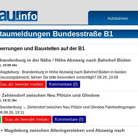
Autobahnen
taumeldungen Bundesstraße B1
Sperrungen und Baustellen auf der B1
randenburg in der Nähe / Höhe Abzweig nach Bahnhof Büden
, 10:08 Uhr
agdeburg - Brandenburg in Höhe Abzweig nach Bahnhof Büden in beiden
Kreuzungsbereich, fahren Sie bitte besonders vorsichtig07.08.26, 10:08
Stau als beendet melden
Kommentare (0)
 Zehlendorf zwischen Neu Plötzin und Glindow
, 19:11 Uhr
randenburg → Zehlendorf zwischen Neu Plötzin und Glindow Fahrbedingungen
6.08.26, 19:11
Stau als beendet melden
Kommentare (0)
» Magdeburg zwischen Alleringersleben und Abzweig nach