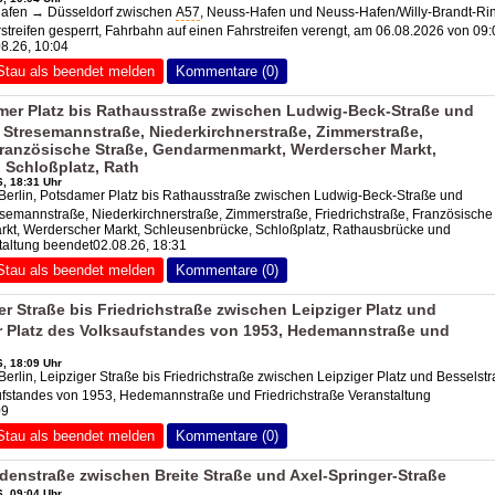
afen → Düsseldorf zwischen
A57
, Neuss-Hafen und Neuss-Hafen/Willy-Brandt-Ri
rstreifen gesperrt, Fahrbahn auf einen Fahrstreifen verengt, am 06.08.2026 von 09
08.26, 10:04
Stau als beendet melden
Kommentare (0)
mer Platz bis Rathausstraße zwischen Ludwig-Beck-Straße und
 Stresemannstraße, Niederkirchnerstraße, Zimmerstraße,
 Französische Straße, Gendarmenmarkt, Werderscher Markt,
 Schloßplatz, Rath
, 18:31 Uhr
rlin, Potsdamer Platz bis Rathausstraße zwischen Ludwig-Beck-Straße und
semannstraße, Niederkirchnerstraße, Zimmerstraße, Friedrichstraße, Französische
kt, Werderscher Markt, Schleusenbrücke, Schloßplatz, Rathausbrücke und
taltung beendet02.08.26, 18:31
Stau als beendet melden
Kommentare (0)
er Straße bis Friedrichstraße zwischen Leipziger Platz und
r Platz des Volksaufstandes von 1953, Hedemannstraße und
, 18:09 Uhr
lin, Leipziger Straße bis Friedrichstraße zwischen Leipziger Platz und Besselst
ufstandes von 1953, Hedemannstraße und Friedrichstraße Veranstaltung
09
Stau als beendet melden
Kommentare (0)
udenstraße zwischen Breite Straße und Axel-Springer-Straße
, 09:04 Uhr