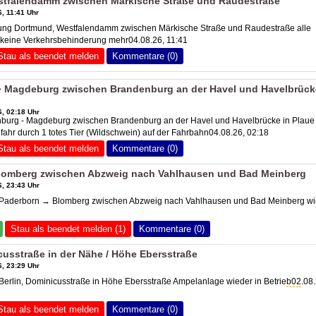
tfalendamm zwischen Märkische Straße und Raudestraße
, 11:41 Uhr
ng Dortmund, Westfalendamm zwischen Märkische Straße und Raudestraße alle
, keine Verkehrsbehinderung mehr04.08.26, 11:41
Stau als beendet melden
Kommentare (0)
 Magdeburg zwischen Brandenburg an der Havel und Havelbrück
, 02:18 Uhr
burg - Magdeburg zwischen Brandenburg an der Havel und Havelbrücke in Plaue 
ahr durch 1 totes Tier (Wildschwein) auf der Fahrbahn04.08.26, 02:18
Stau als beendet melden
Kommentare (0)
lomberg zwischen Abzweig nach Vahlhausen und Bad Meinberg
, 23:43 Uhr
aderborn → Blomberg zwischen Abzweig nach Vahlhausen und Bad Meinberg wi
Stau als beendet melden (1)
Kommentare (0)
cusstraße in der Nähe / Höhe Ebersstraße
, 23:29 Uhr
rlin, Dominicusstraße in Höhe Ebersstraße Ampelanlage wieder in Betrie
b02
.08
Stau als beendet melden
Kommentare (0)