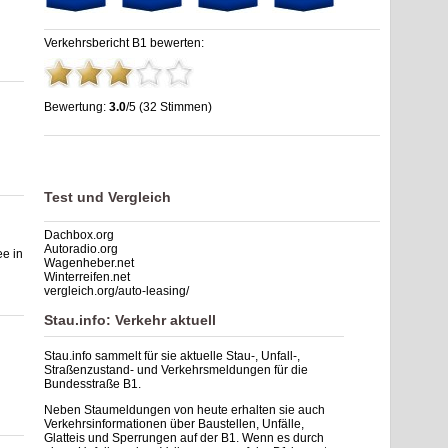
Verkehrsbericht B1 bewerten:
Bewertung:
3.0
/5 (32 Stimmen)
Stau B1: Unfälle, Sperrung & Baustellen | Staumelder B1
,
3.0
out of
5
based on
32
ratings
Test und Vergleich
Dachbox.org
Autoradio.org
e in
Wagenheber.net
Winterreifen.net
vergleich.org/auto-leasing/
Stau.info: Verkehr aktuell
Stau.info sammelt für sie aktuelle Stau-, Unfall-,
Straßenzustand- und Verkehrsmeldungen für die
Bundesstraße B1.
Neben Staumeldungen von heute erhalten sie auch
Verkehrsinformationen über Baustellen, Unfälle,
Glatteis und Sperrungen auf der B1. Wenn es durch