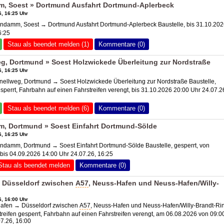
, Soest » Dortmund Ausfahrt Dortmund-Aplerbeck
, 16:25 Uhr
ndamm, Soest → Dortmund Ausfahrt Dortmund-Aplerbeck Baustelle, bis 31.10.20
6:25
Stau als beendet melden (1)
Kommentare (0)
, Dortmund » Soest Holzwickede Überleitung zur Nordstraße
, 16:25 Uhr
ellweg, Dortmund → Soest Holzwickede Überleitung zur Nordstraße Baustelle,
esperrt, Fahrbahn auf einen Fahrstreifen verengt, bis 31.10.2026 20:00 Uhr 24.07.2
Stau als beendet melden (6)
Kommentare (0)
, Dortmund » Soest Einfahrt Dortmund-Sölde
, 16:25 Uhr
ndamm, Dortmund → Soest Einfahrt Dortmund-Sölde Baustelle, gesperrt, von
bis 04.09.2026 14:00 Uhr 24.07.26, 16:25
Stau als beendet melden
Kommentare (0)
 Düsseldorf zwischen
A57
, Neuss-Hafen und Neuss-Hafen/Willy-
, 16:00 Uhr
afen → Düsseldorf zwischen
A57
, Neuss-Hafen und Neuss-Hafen/Willy-Brandt-Ri
streifen gesperrt, Fahrbahn auf einen Fahrstreifen verengt, am 06.08.2026 von 09:0
07.26, 16:00