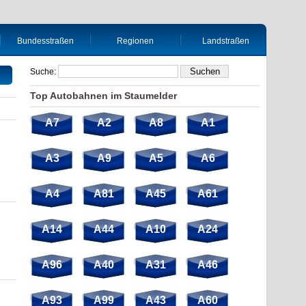
Bundesstraßen
Regionen
Landstraßen
Suche:
Top Autobahnen im Staumelder
A7
A2
A8
A1
A3
A9
A5
A6
A4
A81
A45
A61
A14
A44
A10
A24
A96
A40
A31
A46
A93
A99
A43
A60