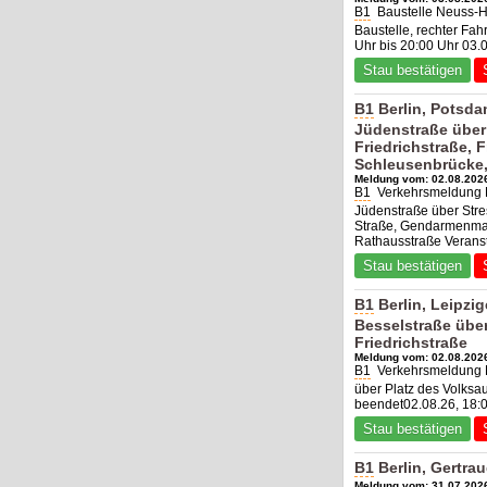
B1
Baustelle Neuss-H
Baustelle, rechter Fah
Uhr bis 20:00 Uhr 03.
Stau bestätigen
B1
Berlin, Potsda
Jüdenstraße über
Friedrichstraße,
Schleusenbrücke,
Meldung vom: 02.08.2026
B1
Verkehrsmeldung Be
Jüdenstraße über Stre
Straße, Gendarmenmar
Rathausstraße Verans
Stau bestätigen
B1
Berlin, Leipzig
Besselstraße übe
Friedrichstraße
Meldung vom: 02.08.2026
B1
Verkehrsmeldung Ber
über Platz des Volksa
beendet02.08.26, 18:
Stau bestätigen
B1
Berlin, Gertra
Meldung vom: 31.07.2026