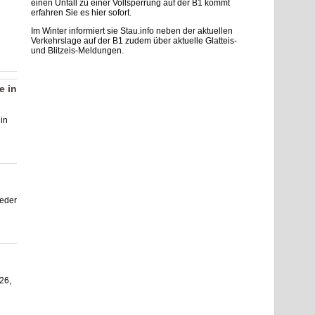
einen Unfall zu einer Vollsperrung auf der B1 kommt
erfahren Sie es hier sofort.
Im Winter informiert sie Stau.info neben der aktuellen
Verkehrslage auf der B1 zudem über aktuelle Glatteis-
und Blitzeis-Meldungen.
e in
in
eder
.26,