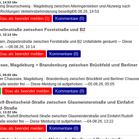
, 14:53 Uhr
ng Braunschweig - Magdeburg zwischen Alleringersleben und Abzweig nach
 Richtungen Verkehrsbehinderung beseitigt06.08.26, 14:53
Stau als beendet melden (1)
Kommentare (0)
elinstraße zwischen Forststraße und
B2
, 10:14 Uhr
m, Zeppelinstraße zwischen Forststraße und
B2
Unfallstelle geräumt — Diese
en. —06.08.26, 10:14
Stau als beendet melden
Kommentare (0)
see, Magdeburg » Brandenburg zwischen Brückfeld und Berliner
, 05:05 Uhr
er Chaussee, Magdeburg - Brandenburg zwischen Brückfeld und Berliner Chausse
aße wieder frei — Diese Meldung ist aufgehoben. —05.08.26, 05:05
Stau als beendet melden
Kommentare (0)
f-Breitscheid-Straße zwischen Glasmeisterstraße und Einfahrt
d-Straße
, 13:22 Uhr
, Rudolf-Breitscheid-Straße zwischen Glasmeisterstraße und Einfahrt Rudolf-
raße wieder frei — Diese Meldung ist aufgehoben. —04.08.26, 13:22
Stau als beendet melden
Kommentare (0)