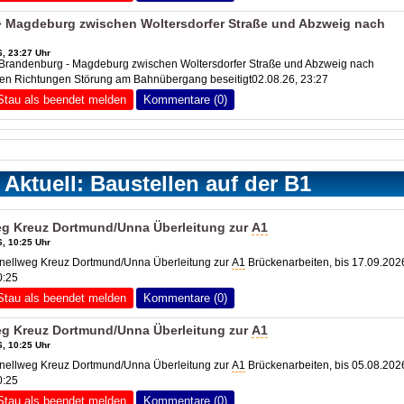
 Magdeburg zwischen Woltersdorfer Straße und Abzweig nach
, 23:27 Uhr
randenburg - Magdeburg zwischen Woltersdorfer Straße und Abzweig nach
den Richtungen Störung am Bahnübergang beseitigt02.08.26, 23:27
Stau als beendet melden
Kommentare (0)
Aktuell: Baustellen auf der B1
g Kreuz Dortmund/Unna Überleitung zur
A1
, 10:25 Uhr
nellweg Kreuz Dortmund/Unna Überleitung zur
A1
Brückenarbeiten, bis 17.09.202
0:25
Stau als beendet melden
Kommentare (0)
g Kreuz Dortmund/Unna Überleitung zur
A1
, 10:25 Uhr
nellweg Kreuz Dortmund/Unna Überleitung zur
A1
Brückenarbeiten, bis 05.08.202
0:25
Stau als beendet melden
Kommentare (0)