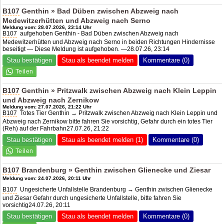
B107
Genthin » Bad Düben zwischen Abzweig nach
Medewitzerhütten und Abzweig nach Serno
Meldung vom: 28.07.2026, 23:14 Uhr
B107
aufgehoben Genthin - Bad Düben zwischen Abzweig nach
Medewitzerhütten und Abzweig nach Serno in beiden Richtungen Hindernisse
beseitigt — Diese Meldung ist aufgehoben. —28.07.26, 23:14
Stau bestätigen
Stau als beendet melden
Kommentare (0)
B107
Genthin » Pritzwalk zwischen Abzweig nach Klein Leppin
und Abzweig nach Zernikow
Meldung vom: 27.07.2026, 21:22 Uhr
B107
Totes Tier Genthin → Pritzwalk zwischen Abzweig nach Klein Leppin und
Abzweig nach Zernikow bitte fahren Sie vorsichtig, Gefahr durch ein totes Tier
(Reh) auf der Fahrbahn27.07.26, 21:22
Stau bestätigen
Stau als beendet melden (1)
Kommentare (0)
B107
Brandenburg » Genthin zwischen Glienecke und Ziesar
Meldung vom: 24.07.2026, 20:11 Uhr
B107
Ungesicherte Unfallstelle Brandenburg → Genthin zwischen Glienecke
und Ziesar Gefahr durch ungesicherte Unfallstelle, bitte fahren Sie
vorsichtig24.07.26, 20:11
Stau bestätigen
Stau als beendet melden
Kommentare (0)