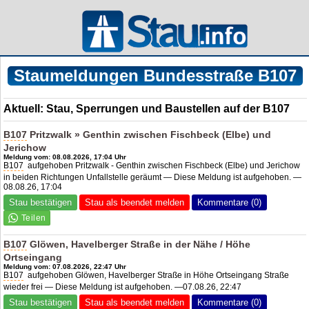
Staumeldungen Bundesstraße B107
Aktuell: Stau, Sperrungen und Baustellen auf der B107
B107
Pritzwalk » Genthin zwischen Fischbeck (Elbe) und
Jerichow
Meldung vom: 08.08.2026, 17:04 Uhr
B107
aufgehoben Pritzwalk - Genthin zwischen Fischbeck (Elbe) und Jerichow
in beiden Richtungen Unfallstelle geräumt — Diese Meldung ist aufgehoben. —
08.08.26, 17:04
Stau bestätigen
Stau als beendet melden
Kommentare (0)
B107
Glöwen, Havelberger Straße in der Nähe / Höhe
Ortseingang
Meldung vom: 07.08.2026, 22:47 Uhr
B107
aufgehoben Glöwen, Havelberger Straße in Höhe Ortseingang Straße
wieder frei — Diese Meldung ist aufgehoben. —07.08.26, 22:47
Stau bestätigen
Stau als beendet melden
Kommentare (0)