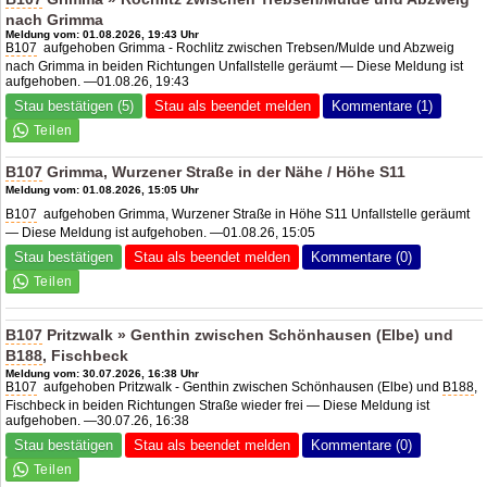
nach Grimma
Meldung vom: 01.08.2026, 19:43 Uhr
B107
aufgehoben Grimma - Rochlitz zwischen Trebsen/Mulde und Abzweig
nach Grimma in beiden Richtungen Unfallstelle geräumt — Diese Meldung ist
aufgehoben. —01.08.26, 19:43
Stau bestätigen (5)
Stau als beendet melden
Kommentare (1)
B107
Grimma, Wurzener Straße in der Nähe / Höhe S11
Meldung vom: 01.08.2026, 15:05 Uhr
B107
aufgehoben Grimma, Wurzener Straße in Höhe S11 Unfallstelle geräumt
— Diese Meldung ist aufgehoben. —01.08.26, 15:05
Stau bestätigen
Stau als beendet melden
Kommentare (0)
B107
Pritzwalk » Genthin zwischen Schönhausen (Elbe) und
B188
, Fischbeck
Meldung vom: 30.07.2026, 16:38 Uhr
B107
aufgehoben Pritzwalk - Genthin zwischen Schönhausen (Elbe) und
B188
,
Fischbeck in beiden Richtungen Straße wieder frei — Diese Meldung ist
aufgehoben. —30.07.26, 16:38
Stau bestätigen
Stau als beendet melden
Kommentare (0)