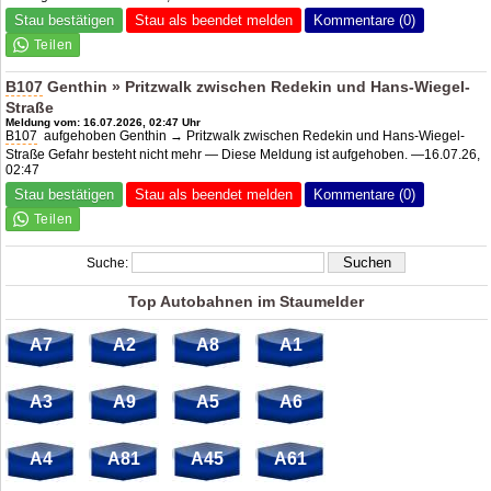
Stau bestätigen
Stau als beendet melden
Kommentare (0)
B107
Genthin » Pritzwalk zwischen Redekin und Hans-Wiegel-
Straße
Meldung vom: 16.07.2026, 02:47 Uhr
B107
aufgehoben Genthin → Pritzwalk zwischen Redekin und Hans-Wiegel-
Straße Gefahr besteht nicht mehr — Diese Meldung ist aufgehoben. —16.07.26,
02:47
Stau bestätigen
Stau als beendet melden
Kommentare (0)
Suche:
Top Autobahnen im Staumelder
A7
A2
A8
A1
A3
A9
A5
A6
A4
A81
A45
A61