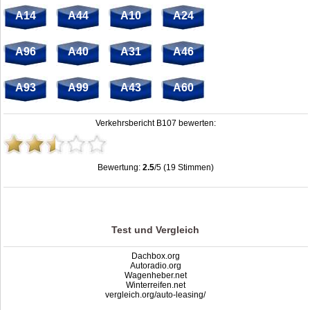
A14
A44
A10
A24
A96
A40
A31
A46
A93
A99
A43
A60
Verkehrsbericht B107 bewerten:
Bewertung:
2.5
/5 (19 Stimmen)
Stau B107: Unfälle, Sperrung & Baustellen | Staumelder B107
,
2.5
out of
5
based on
19
ratings
Test und Vergleich
Dachbox.org
Autoradio.org
Wagenheber.net
Winterreifen.net
vergleich.org/auto-leasing/