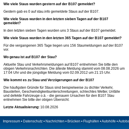
Wie viele Staus wurden gestern auf der B107 gemeldet?
Gestern gab es 0 auf
stau.info
gemeldete Staus auf der B107.
Wie viele Staus wurden in den letzten sieben Tagen auf der B107
gemeldet?
In den letzten sieben Tagen wurden uns 3 Staus auf der B107 gemeldet.
Wie viele Staus wurden in den letzten 365 Tagen auf der B107 gemeldet?
Für die vergangenen 365 Tage liegen uns 156 Staumeldungen auf der B107
vor.
Wo genau ist auf B107 der Stau?
Aktuelle Stau und Verkehrsmeldungen auf B107 entnehmen Sie bitte den
obigen Verkehrsnachrichten. Die älteste Meldung stammt vom 08.08.2026 um
17:04 Uhr und die jüngstige Meldung vom 02.09.2012 um 21:15 Uhr.
Wie kommt es zu Stau und Verzögerungen auf der B107
Die häufigsten Gründe für Staus sind beispielweise zu dichter Verkehr,
Baustellen, Geschwindigkeitsunterschreitungen, schlechtes Wetter, Unfälle
und defekte Fahrzeuge o.ä. - die genauen Ursachen für den B107 Stau
entnehmen Sie bitte der obigen Übersicht.
Letzte Aktualisierung:
10.08.2026
Impressum
•
Datenschutz
•
Nachrichten
•
Brücken
•
Flughäfen
•
Autohöfe
•
Autob