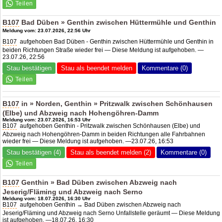
B107
Bad Düben » Genthin zwischen Hüttermühle und Genthin
Meldung vom: 23.07.2026, 22:56 Uhr
B107
aufgehoben Bad Düben - Genthin zwischen Hüttermühle und Genthin in
beiden Richtungen Straße wieder frei — Diese Meldung ist aufgehoben. —
23.07.26, 22:56
Stau bestätigen
Stau als beendet melden
Kommentare (0)
B107
in » Norden, Genthin » Pritzwalk zwischen Schönhausen
(Elbe) und Abzweig nach Hohengöhren-Damm
Meldung vom: 23.07.2026, 16:53 Uhr
B107
aufgehoben Genthin - Pritzwalk zwischen Schönhausen (Elbe) und
Abzweig nach Hohengöhren-Damm in beiden Richtungen alle Fahrbahnen
wieder frei — Diese Meldung ist aufgehoben. —23.07.26, 16:53
Stau bestätigen (4)
Stau als beendet melden (2)
Kommentare (0)
B107
Genthin » Bad Düben zwischen Abzweig nach
Jeserig/Fläming und Abzweig nach Serno
Meldung vom: 18.07.2026, 16:30 Uhr
B107
aufgehoben Genthin → Bad Düben zwischen Abzweig nach
Jeserig/Fläming und Abzweig nach Serno Unfallstelle geräumt — Diese Meldung
ist aufgehoben. —18.07.26, 16:30