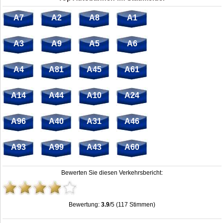
A7
A2
A8
A1
A3
A9
A5
A6
A4
A81
A45
A61
A14
A44
A10
A24
A96
A40
A31
A46
A93
A99
A43
A60
Bewerten Sie diesen Verkehrsbericht:
Bewertung:
3.9
/5 (117 Stimmen)
Dreieck Wittstock/Dosse: Stau, Unfälle, Sperrung & Baustellen
,
3.9
out of
5