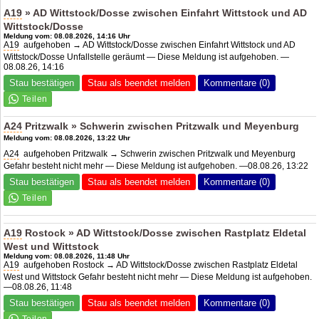
A19
»
AD Wittstock/Dosse
zwischen Einfahrt Wittstock und
AD
Wittstock/Dosse
Meldung vom: 08.08.2026, 14:16 Uhr
A19
aufgehoben →
AD Wittstock/Dosse
zwischen Einfahrt Wittstock und
AD
Wittstock/Dosse
Unfallstelle geräumt — Diese Meldung ist aufgehoben. —
08.08.26, 14:16
Stau bestätigen
Stau als beendet melden
Kommentare (0)
A24
Pritzwalk » Schwerin zwischen Pritzwalk und Meyenburg
Meldung vom: 08.08.2026, 13:22 Uhr
A24
aufgehoben Pritzwalk → Schwerin zwischen Pritzwalk und Meyenburg
Gefahr besteht nicht mehr — Diese Meldung ist aufgehoben. —08.08.26, 13:22
Stau bestätigen
Stau als beendet melden
Kommentare (0)
A19
Rostock »
AD Wittstock/Dosse
zwischen Rastplatz Eldetal
West und Wittstock
Meldung vom: 08.08.2026, 11:48 Uhr
A19
aufgehoben Rostock →
AD Wittstock/Dosse
zwischen Rastplatz Eldetal
West und Wittstock Gefahr besteht nicht mehr — Diese Meldung ist aufgehoben.
—08.08.26, 11:48
Stau bestätigen
Stau als beendet melden
Kommentare (0)