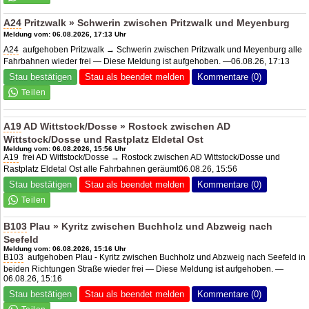
A24
Pritzwalk » Schwerin zwischen Pritzwalk und Meyenburg
Meldung vom: 06.08.2026, 17:13 Uhr
A24
aufgehoben Pritzwalk → Schwerin zwischen Pritzwalk und Meyenburg alle
Fahrbahnen wieder frei — Diese Meldung ist aufgehoben. —06.08.26, 17:13
Stau bestätigen
Stau als beendet melden
Kommentare (0)
A19
AD Wittstock/Dosse
» Rostock zwischen
AD
Wittstock/Dosse
und Rastplatz Eldetal Ost
Meldung vom: 06.08.2026, 15:56 Uhr
A19
frei
AD Wittstock/Dosse
→ Rostock zwischen
AD Wittstock/Dosse
und
Rastplatz Eldetal Ost alle Fahrbahnen geräumt06.08.26, 15:56
Stau bestätigen
Stau als beendet melden
Kommentare (0)
B103
Plau » Kyritz zwischen Buchholz und Abzweig nach
Seefeld
Meldung vom: 06.08.2026, 15:16 Uhr
B103
aufgehoben Plau - Kyritz zwischen Buchholz und Abzweig nach Seefeld in
beiden Richtungen Straße wieder frei — Diese Meldung ist aufgehoben. —
06.08.26, 15:16
Stau bestätigen
Stau als beendet melden
Kommentare (0)