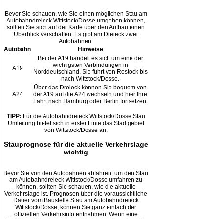
Bevor Sie schauen, wie Sie einen möglichen Stau am
Autobahndreieck Wittstock/Dosse umgehen können,
sollten Sie sich auf der Karte über den Aufbau einen
Überblick verschaffen. Es gibt am Dreieck zwei
Autobahnen.
Autobahn
Hinweise
Bei der A19 handelt es sich um eine der
wichtigsten Verbindungen in
A19
Norddeutschland. Sie führt von Rostock bis
nach Wittstock/Dosse.
Über das Dreieck können Sie bequem von
A24
der A19 auf die A24 wechseln und hier Ihre
Fahrt nach Hamburg oder Berlin fortsetzen.
TIPP:
Für die Autobahndreieck Wittstock/Dosse Stau
Umleitung bietet sich in erster Linie das Stadtgebiet
von Wittstock/Dosse an.
Stauprognose für die aktuelle Verkehrslage
wichtig
Bevor Sie von den Autobahnen abfahren, um den Stau
am Autobahndreieck Wittstock/Dosse umfahren zu
können, sollten Sie schauen, wie die aktuelle
Verkehrslage ist. Prognosen über die voraussichtliche
Dauer vom Baustelle Stau am Autobahndreieck
Wittstock/Dosse, können Sie ganz einfach der
offiziellen Verkehrsinfo entnehmen. Wenn eine