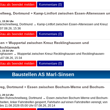
Stau als beendet melden
Kommentare (0)
llweg, Dortmund » Kamp-Lintfort zwischen Essen-Altenessen u
d
, 15:36 Uhr
rschnellweg, Dortmund → Kamp-Lintfort zwischen Essen-Altenessen und Kreuz
07.08.26, 15:36
Stau als beendet melden
Kommentare (0)
en » Wuppertal zwischen Kreuz Recklinghausen und
Hochlarmark
, 15:34 Uhr
nghausen → Wuppertal zwischen Kreuz Recklinghausen und Recklinghausen-
u07.08.26, 15:34
Stau als beendet melden
Kommentare (0)
Baustellen AS Marl-Sinsen
eg, Dortmund » Essen zwischen Bochum-Werne und Bochum-
, 20:14 Uhr
iten Ruhrschnellweg, Dortmund → Essen zwischen Bochum-Werne und Bochum-
iten, linker Fahrstreifen gesperrt, Fahrbahn auf einen Fahrstreifen verengt, von
bis 11.08.2026 05:00 Uhr 07.08.26, 20:14