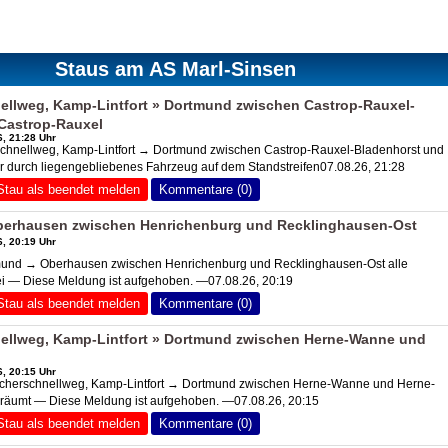
Staus am AS Marl-Sinsen
llweg, Kamp-Lintfort » Dortmund zwischen Castrop-Rauxel-
Castrop-Rauxel
, 21:28 Uhr
hnellweg, Kamp-Lintfort → Dortmund zwischen Castrop-Rauxel-Bladenhorst und
 durch liegengebliebenes Fahrzeug auf dem Standstreifen07.08.26, 21:28
Stau als beendet melden
Kommentare (0)
erhausen zwischen Henrichenburg und Recklinghausen-Ost
, 20:19 Uhr
nd → Oberhausen zwischen Henrichenburg und Recklinghausen-Ost alle
ei — Diese Meldung ist aufgehoben. —07.08.26, 20:19
Stau als beendet melden
Kommentare (0)
llweg, Kamp-Lintfort » Dortmund zwischen Herne-Wanne und
, 20:15 Uhr
erschnellweg, Kamp-Lintfort → Dortmund zwischen Herne-Wanne und Herne-
eräumt — Diese Meldung ist aufgehoben. —07.08.26, 20:15
Stau als beendet melden
Kommentare (0)