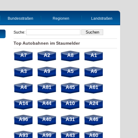
Bundesstraßen
Regionen
Landstraßen
Suche:
Top Autobahnen im Staumelder
A7
A2
A8
A1
A3
A9
A5
A6
A4
A81
A45
A61
A14
A44
A10
A24
A96
A40
A31
A46
A93
A99
A43
A60