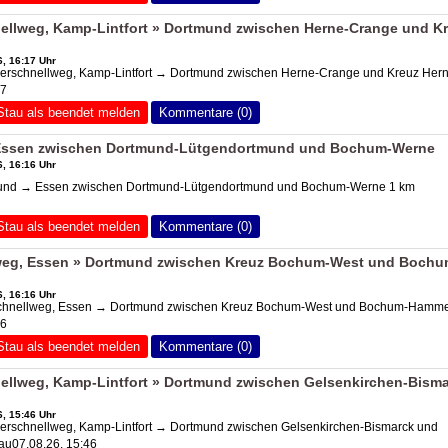
llweg, Kamp-Lintfort » Dortmund zwischen Herne-Crange und K
, 16:17 Uhr
rschnellweg, Kamp-Lintfort → Dortmund zwischen Herne-Crange und Kreuz Hern
17
Stau als beendet melden
Kommentare (0)
Essen zwischen Dortmund-Lütgendortmund und Bochum-Werne
, 16:16 Uhr
und → Essen zwischen Dortmund-Lütgendortmund und Bochum-Werne 1 km
Stau als beendet melden
Kommentare (0)
eg, Essen » Dortmund zwischen
Kreuz Bochum
-West und Bochu
, 16:16 Uhr
chnellweg, Essen → Dortmund zwischen
Kreuz Bochum
-West und Bochum-Hamme
16
Stau als beendet melden
Kommentare (0)
llweg, Kamp-Lintfort » Dortmund zwischen Gelsenkirchen-Bism
, 15:46 Uhr
rschnellweg, Kamp-Lintfort → Dortmund zwischen Gelsenkirchen-Bismarck und
u07.08.26, 15:46