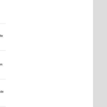
le
km
nde