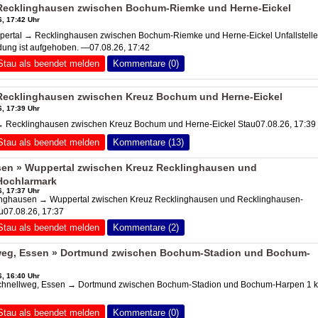
Recklinghausen zwischen Bochum-Riemke und Herne-Eickel
, 17:42 Uhr
rtal → Recklinghausen zwischen Bochum-Riemke und Herne-Eickel Unfallstelle
ung ist aufgehoben. —07.08.26, 17:42
Stau als beendet melden
Kommentare (0)
Recklinghausen zwischen Kreuz Bochum und Herne-Eickel
, 17:39 Uhr
 Recklinghausen zwischen Kreuz Bochum und Herne-Eickel Stau07.08.26, 17:39
Stau als beendet melden
Kommentare (13)
en » Wuppertal zwischen Kreuz Recklinghausen und
Hochlarmark
, 17:37 Uhr
nghausen → Wuppertal zwischen Kreuz Recklinghausen und Recklinghausen-
u07.08.26, 17:37
Stau als beendet melden
Kommentare (2)
eg, Essen » Dortmund zwischen Bochum-Stadion und Bochum-
, 16:40 Uhr
chnellweg, Essen → Dortmund zwischen Bochum-Stadion und Bochum-Harpen 1 
Stau als beendet melden
Kommentare (0)