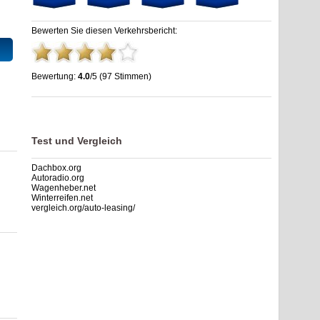
Bewerten Sie diesen Verkehrsbericht:
Bewertung:
4.0
/5 (97 Stimmen)
AS Marl-Sinsen: Stau, Unfälle, Sperrung & Baustellen
,
4.0
out
of
5
based on
97
ratings
Test und Vergleich
Dachbox.org
Autoradio.org
Wagenheber.net
Winterreifen.net
vergleich.org/auto-leasing/