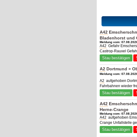
A42
Emscherschne
Bladenhorst und 
Meldung vom: 07.08.2026
A42
Gefahr Emschersc
Castrop-Rauxel Gefahr
Stau bestätigen
A2
Dortmund » Ob
Meldung vom: 07.08.2026
A2
aufgehoben Dortmu
Fahrbahnen wieder fr
Stau bestätigen
A42
Emscherschne
Herne-Crange
Meldung vom: 07.08.2026
A42
aufgehoben Emsch
Crange Unfallstelle g
Stau bestätigen