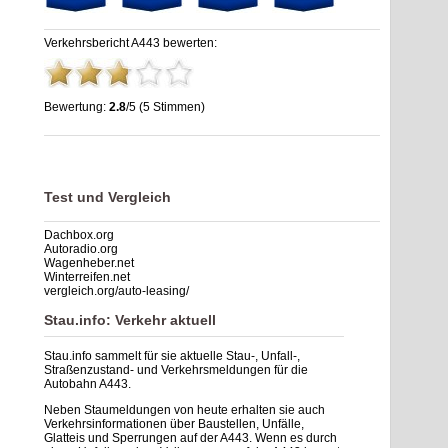
Verkehrsbericht A443 bewerten:
Bewertung:
2.8
/5 (5 Stimmen)
Stau A443: Unfälle, Sperrung & Baustellen | Staumelder A443
,
2.8
out of
5
based on
5
ratings
Test und Vergleich
Dachbox.org
Autoradio.org
Wagenheber.net
Winterreifen.net
vergleich.org/auto-leasing/
Stau.info: Verkehr aktuell
Stau.info sammelt für sie aktuelle Stau-, Unfall-,
Straßenzustand- und Verkehrsmeldungen für die
Autobahn A443.
Neben Staumeldungen von heute erhalten sie auch
Verkehrsinformationen über Baustellen, Unfälle,
Glatteis und Sperrungen auf der A443. Wenn es durch