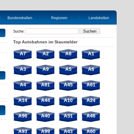
Bundesstraßen
Regionen
Landstraßen
Suche:
Top Autobahnen im Staumelder
A7
A2
A8
A1
A3
A9
A5
A6
A4
A81
A45
A61
A14
A44
A10
A24
A96
A40
A31
A46
A93
A99
A43
A60