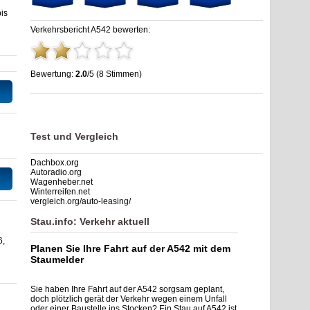
is
Verkehrsbericht A542 bewerten:
Bewertung:
2.0
/5 (8 Stimmen)
Stau A542: Unfälle, Sperrung & Baustellen | Staumelder A542
,
2.0
out of
5
based on
8
ratings
Test und Vergleich
Dachbox.org
Autoradio.org
Wagenheber.net
Winterreifen.net
vergleich.org/auto-leasing/
Stau.info: Verkehr aktuell
6,
Planen Sie Ihre Fahrt auf der A542 mit dem
Staumelder
Sie haben Ihre Fahrt auf der A542 sorgsam geplant,
doch plötzlich gerät der Verkehr wegen einem Unfall
oder einer Baustelle ins Stocken? Ein Stau auf A542 ist