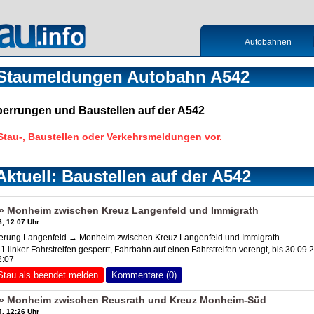
Autobahnen
Staumeldungen Autobahn A542
Sperrungen und Baustellen auf der A542
 Stau-, Baustellen oder Verkehrsmeldungen vor.
Aktuell: Baustellen auf der A542
 » Monheim zwischen
Kreuz Langenfeld
und Immigrath
, 12:07 Uhr
rung Langenfeld → Monheim zwischen
Kreuz Langenfeld
und Immigrath
linker Fahrstreifen gesperrt, Fahrbahn auf einen Fahrstreifen verengt, bis 30.09.
2:07
Stau als beendet melden
Kommentare (0)
» Monheim zwischen Reusrath und Kreuz Monheim-Süd
, 12:26 Uhr