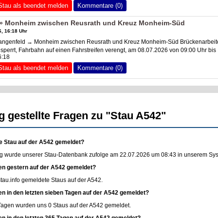
Stau als beendet melden
Kommentare (0)
» Monheim zwischen Reusrath und Kreuz Monheim-Süd
, 16:18 Uhr
angenfeld → Monheim zwischen Reusrath und Kreuz Monheim-Süd Brückenarbeit
esperrt, Fahrbahn auf einen Fahrstreifen verengt, am 08.07.2026 von 09:00 Uhr bis
6:18
Stau als beendet melden
Kommentare (0)
g gestellte Fragen zu "Stau A542"
e Stau auf der A542 gemeldet?
g wurde unserer Stau-Datenbank zufolge am 22.07.2026 um 08:43 in unserem Syste
en gestern auf der A542 gemeldet?
stau.info
gemeldete Staus auf der A542.
en in den letzten sieben Tagen auf der A542 gemeldet?
 Tagen wurden uns 0 Staus auf der A542 gemeldet.
en in den letzten 365 Tagen auf der A542 gemeldet?