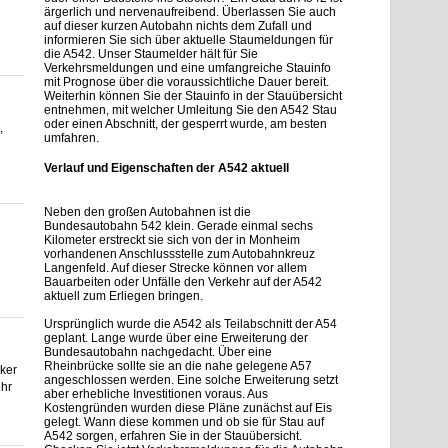
ärgerlich und nervenaufreibend. Überlassen Sie auch
auf dieser kurzen Autobahn nichts dem Zufall und
informieren Sie sich über aktuelle Staumeldungen für
die A542. Unser Staumelder hält für Sie
Verkehrsmeldungen und eine umfangreiche Stauinfo
mit Prognose über die voraussichtliche Dauer bereit.
Weiterhin können Sie der Stauinfo in der Stauübersicht
entnehmen, mit welcher Umleitung Sie den A542 Stau
oder einen Abschnitt, der gesperrt wurde, am besten
,
umfahren.
Verlauf und Eigenschaften der A542 aktuell
Neben den großen Autobahnen ist die
Bundesautobahn 542 klein. Gerade einmal sechs
Kilometer erstreckt sie sich von der in Monheim
vorhandenen Anschlussstelle zum Autobahnkreuz
Langenfeld. Auf dieser Strecke können vor allem
Bauarbeiten oder Unfälle den Verkehr auf der A542
aktuell zum Erliegen bringen.
Ursprünglich wurde die A542 als Teilabschnitt der A54
geplant. Lange wurde über eine Erweiterung der
Bundesautobahn nachgedacht. Über eine
Rheinbrücke sollte sie an die nahe gelegene A57
ker
angeschlossen werden. Eine solche Erweiterung setzt
Uhr
aber erhebliche Investitionen voraus. Aus
Kostengründen wurden diese Pläne zunächst auf Eis
gelegt. Wann diese kommen und ob sie für Stau auf
A542 sorgen, erfahren Sie in der Stauübersicht.