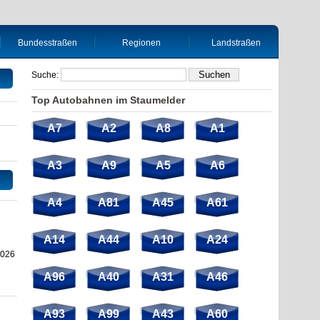
Bundesstraßen
Regionen
Landstraßen
Suche:
Top Autobahnen im Staumelder
A7
A2
A8
A1
A3
A9
A5
A6
A4
A81
A45
A61
A14
A44
A10
A24
2026
A96
A40
A31
A46
A93
A99
A43
A60