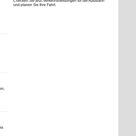
Checken Sie jetzt Verkehrsmeldungen für die Autobahn
und planen Sie Ihre Fahrt.
en,
is