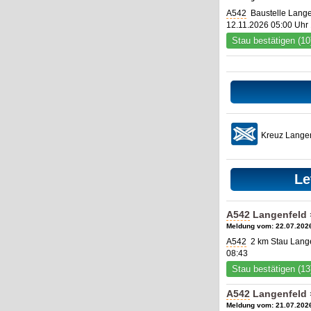
A542
Baustelle Lange
12.11.2026 05:00 Uhr 
Stau bestätigen (10
Kreuz Lange
Le
A542
Langenfeld 
Meldung vom: 22.07.2026
A542
2 km Stau Lange
08:43
Stau bestätigen (13
A542
Langenfeld 
Meldung vom: 21.07.2026