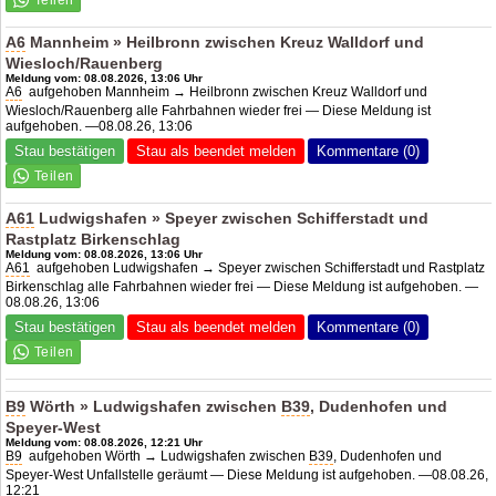
A6
Mannheim » Heilbronn zwischen Kreuz Walldorf und
Wiesloch/Rauenberg
Meldung vom: 08.08.2026, 13:06 Uhr
A6
aufgehoben Mannheim → Heilbronn zwischen Kreuz Walldorf und
Wiesloch/Rauenberg alle Fahrbahnen wieder frei — Diese Meldung ist
aufgehoben. —08.08.26, 13:06
Stau bestätigen
Stau als beendet melden
Kommentare (0)
A61
Ludwigshafen » Speyer zwischen Schifferstadt und
Rastplatz Birkenschlag
Meldung vom: 08.08.2026, 13:06 Uhr
A61
aufgehoben Ludwigshafen → Speyer zwischen Schifferstadt und Rastplatz
Birkenschlag alle Fahrbahnen wieder frei — Diese Meldung ist aufgehoben. —
08.08.26, 13:06
Stau bestätigen
Stau als beendet melden
Kommentare (0)
B9
Wörth » Ludwigshafen zwischen
B39
, Dudenhofen und
Speyer-West
Meldung vom: 08.08.2026, 12:21 Uhr
B9
aufgehoben Wörth → Ludwigshafen zwischen
B39
, Dudenhofen und
Speyer-West Unfallstelle geräumt — Diese Meldung ist aufgehoben. —08.08.26,
12:21