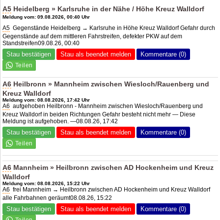
A5
Heidelberg » Karlsruhe in der Nähe / Höhe Kreuz Walldorf
Meldung vom: 09.08.2026, 00:40 Uhr
A5
Gegenstände Heidelberg → Karlsruhe in Höhe Kreuz Walldorf Gefahr durch
Gegenstände auf dem mittleren Fahrstreifen, defekter PKW auf dem
Standstreifen09.08.26, 00:40
Stau bestätigen
Stau als beendet melden
Kommentare (0)
A6
Heilbronn » Mannheim zwischen Wiesloch/Rauenberg und
Kreuz Walldorf
Meldung vom: 08.08.2026, 17:42 Uhr
A6
aufgehoben Heilbronn - Mannheim zwischen Wiesloch/Rauenberg und
Kreuz Walldorf in beiden Richtungen Gefahr besteht nicht mehr — Diese
Meldung ist aufgehoben. —08.08.26, 17:42
Stau bestätigen
Stau als beendet melden
Kommentare (0)
A6
Mannheim » Heilbronn zwischen
AD Hockenheim
und Kreuz
Walldorf
Meldung vom: 08.08.2026, 15:22 Uhr
A6
frei Mannheim → Heilbronn zwischen
AD Hockenheim
und Kreuz Walldorf
alle Fahrbahnen geräumt08.08.26, 15:22
Stau bestätigen
Stau als beendet melden
Kommentare (0)