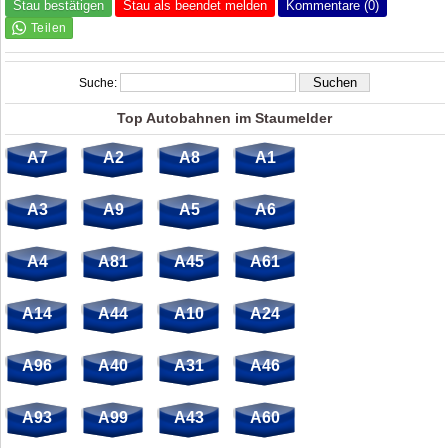
Stau bestätigen
Stau als beendet melden
Kommentare (0)
Suche:
Top Autobahnen im Staumelder
A7
A2
A8
A1
A3
A9
A5
A6
A4
A81
A45
A61
A14
A44
A10
A24
A96
A40
A31
A46
A93
A99
A43
A60