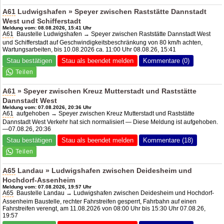
A61
Ludwigshafen » Speyer zwischen Raststätte Dannstadt
West und Schifferstadt
Meldung vom: 08.08.2026, 15:41 Uhr
A61
Baustelle Ludwigshafen → Speyer zwischen Raststätte Dannstadt West
und Schifferstadt auf Geschwindigkeitsbeschränkung von 80 km/h achten,
Wartungsarbeiten, bis 10.08.2026 ca. 11:00 Uhr 08.08.26, 15:41
Stau bestätigen
Stau als beendet melden
Kommentare (0)
A61
» Speyer zwischen Kreuz Mutterstadt und Raststätte
Dannstadt West
Meldung vom: 07.08.2026, 20:36 Uhr
A61
aufgehoben → Speyer zwischen Kreuz Mutterstadt und Raststätte
Dannstadt West Verkehr hat sich normalisiert — Diese Meldung ist aufgehoben.
—07.08.26, 20:36
Stau bestätigen
Stau als beendet melden
Kommentare (18)
A65
Landau » Ludwigshafen zwischen Deidesheim und
Hochdorf-Assenheim
Meldung vom: 07.08.2026, 19:57 Uhr
A65
Baustelle Landau → Ludwigshafen zwischen Deidesheim und Hochdorf-
Assenheim Baustelle, rechter Fahrstreifen gesperrt, Fahrbahn auf einen
Fahrstreifen verengt, am 11.08.2026 von 08:00 Uhr bis 15:30 Uhr 07.08.26,
19:57