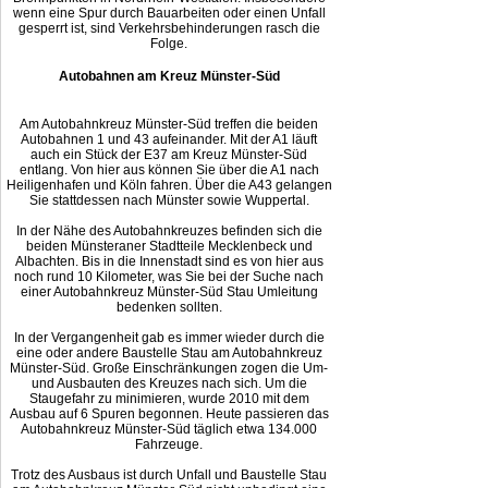
wenn eine Spur durch Bauarbeiten oder einen Unfall
gesperrt ist, sind Verkehrsbehinderungen rasch die
Folge.
Autobahnen am Kreuz Münster-Süd
Am Autobahnkreuz Münster-Süd treffen die beiden
Autobahnen 1 und 43 aufeinander. Mit der A1 läuft
auch ein Stück der E37 am Kreuz Münster-Süd
entlang. Von hier aus können Sie über die A1 nach
Heiligenhafen und Köln fahren. Über die A43 gelangen
Sie stattdessen nach Münster sowie Wuppertal.
In der Nähe des Autobahnkreuzes befinden sich die
beiden Münsteraner Stadtteile Mecklenbeck und
Albachten. Bis in die Innenstadt sind es von hier aus
noch rund 10 Kilometer, was Sie bei der Suche nach
einer Autobahnkreuz Münster-Süd Stau Umleitung
bedenken sollten.
In der Vergangenheit gab es immer wieder durch die
eine oder andere Baustelle Stau am Autobahnkreuz
Münster-Süd. Große Einschränkungen zogen die Um-
und Ausbauten des Kreuzes nach sich. Um die
Staugefahr zu minimieren, wurde 2010 mit dem
Ausbau auf 6 Spuren begonnen. Heute passieren das
Autobahnkreuz Münster-Süd täglich etwa 134.000
Fahrzeuge.
Trotz des Ausbaus ist durch Unfall und Baustelle Stau