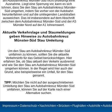
am Autobahnkreuz Münster-Süd nicht unbedingt eine
Ausnahme. Liegt eine Sperrung vor, kann es sich
lohnen, dass Sie den Stau am Autobahnkreuz Münster-
Süd umgehen, indem Sie vorher von der Autobahn
herunterfahren und auf die umliegenden Landstraßen
ausweichen. Das ist insbesondere auf dem Abschnitt
zwischen dem Autobahnkreuz Münster-Süd und der AS
Münster Nord auf der A1 lohnenswert.
Aktuelle Verkehrslage und Staumeldungen
geben Hinweise zu Autobahnkreuz
Münster-Süd Stau Umleitung
Um den Stau am Autobahnkreuz Münster-Süd
umfahren zu können, sollten Sie die aktuelle
Verkehrsinfo für das Gebiet berücksichtigen. Hier
erfahren Sie, ob Stau aktuell den Verkehr ausbremst
und wie Sie den Stau am Autobahnkreuz Münster-Süd
umgehen können. In der Regel wird hier auch der
Grund, also beispielsweise ein Unfall, für den Stau
genannt.
TIPP:
Möchten Sie nicht auf der ausgeschriebenen
Umleitung den Stau am Autobahnkreuz Münster-Süd
umfahren, können Sie auf der Karte nach einer
Alternative suchen.
Impressum
•
Datenschutz
•
Nachrichten
•
Brücken
•
Flughäfen
•
Autohöfe
•
Autob