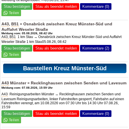
Stau bestätigen
Stau als beendet melden
Kommentare (0)
A43
,
B51
» Osnabrück zwischen Kreuz Münster-Süd und
Auffahrt Weseler Straße
Meldung vom: 05.08.2026, 08:42 Uhr
A43
,
B51
1 km Stau → Osnabrück zwischen Kreuz Münster-Süd und Auffahrt
Weseler Straße 1 km Stau05.08.26, 08:42
Stau bestätigen
Stau als beendet melden
Kommentare (2)
Baustellen Kreuz Münster-Süd
A43
Münster » Recklinghausen zwischen Senden und Lavesum
Meldung vom: 07.08.2026, 15:59 Uhr
A43
Reinigungsarbeiten Münster → Recklinghausen zwischen Senden und
Lavesum Reinigungsarbeiten, linker Fahrstreifen gesperrt, Fahrbahn auf einen
Fahrstreifen verengt, am 10.08.2026 von 07:30 Uhr bis 14:30 Uhr 07.08.26,
15:59
Stau bestätigen
Stau als beendet melden
Kommentare (0)