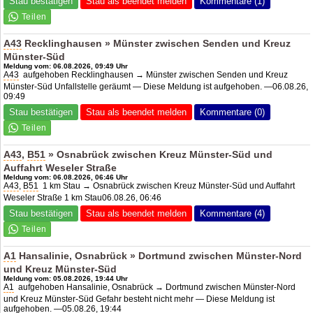
Stau bestätigen
Stau als beendet melden
Kommentare (1)
A43
Recklinghausen » Münster zwischen Senden und Kreuz
Münster-Süd
Meldung vom: 06.08.2026, 09:49 Uhr
A43
aufgehoben Recklinghausen → Münster zwischen Senden und Kreuz
Münster-Süd Unfallstelle geräumt — Diese Meldung ist aufgehoben. —06.08.26,
09:49
Stau bestätigen
Stau als beendet melden
Kommentare (0)
A43
,
B51
» Osnabrück zwischen Kreuz Münster-Süd und
Auffahrt Weseler Straße
Meldung vom: 06.08.2026, 06:46 Uhr
A43
,
B51
1 km Stau → Osnabrück zwischen Kreuz Münster-Süd und Auffahrt
Weseler Straße 1 km Stau06.08.26, 06:46
Stau bestätigen
Stau als beendet melden
Kommentare (4)
A1
Hansalinie, Osnabrück » Dortmund zwischen Münster-Nord
und Kreuz Münster-Süd
Meldung vom: 05.08.2026, 19:44 Uhr
A1
aufgehoben Hansalinie, Osnabrück → Dortmund zwischen Münster-Nord
und Kreuz Münster-Süd Gefahr besteht nicht mehr — Diese Meldung ist
aufgehoben. —05.08.26, 19:44