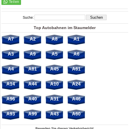
Suche:
Top Autobahnen im Staumelder
A7
A2
A8
A1
A3
A9
A5
A6
A4
A81
A45
A61
A14
A44
A10
A24
A96
A40
A31
A46
A93
A99
A43
A60
Bewerten Sie diesen Verkehrsbericht: