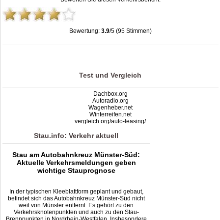
Bewertung:
3.9
/5 (95 Stimmen)
Kreuz Münster-Süd: Stau, Unfälle, Sperrung & Baustellen
,
3.9
out of
5
based on
95
ratings
Test und Vergleich
Dachbox.org
Autoradio.org
Wagenheber.net
Winterreifen.net
vergleich.org/auto-leasing/
Stau.info: Verkehr aktuell
Stau am Autobahnkreuz Münster-Süd:
Aktuelle Verkehrsmeldungen geben
wichtige Stauprognose
In der typischen Kleeblattform geplant und gebaut,
befindet sich das Autobahnkreuz Münster-Süd nicht
weit von Münster entfernt. Es gehört zu den
Verkehrsknotenpunkten und auch zu den Stau-
Brennpunkten in Nordrhein-Westfalen. Insbesondere