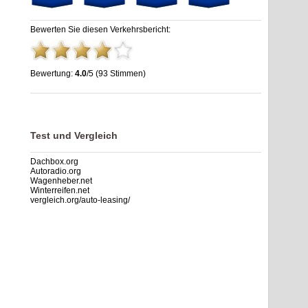
Bewerten Sie diesen Verkehrsbericht:
Bewertung:
4.0
/5 (93 Stimmen)
Autohof Salzbergen GmbH & Motel | A30 Autohof | stau.info
,
4.0
out of
5
based on
93
ratings
Test und Vergleich
Dachbox.org
Autoradio.org
Wagenheber.net
Winterreifen.net
vergleich.org/auto-leasing/