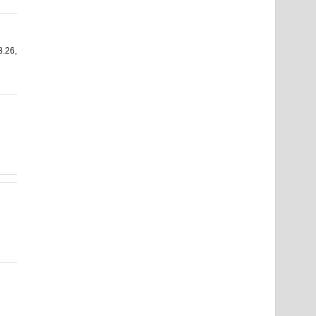
8.26,
l