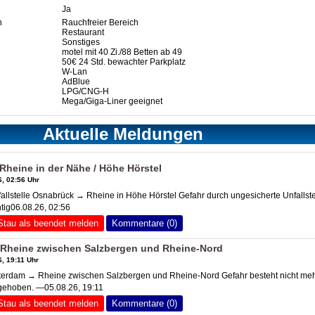
Ja
n
Rauchfreier Bereich
Restaurant
Sonstiges
motel mit 40 Zi./88 Betten ab 49
50€ 24 Std. bewachter Parkplatz
W-Lan
AdBlue
LPG/CNG-H
Mega/Giga-Liner geeignet
Aktuelle Meldungen
heine in der Nähe / Höhe Hörstel
, 02:56 Uhr
llstelle Osnabrück → Rheine in Höhe Hörstel Gefahr durch ungesicherte Unfallste
htig06.08.26, 02:56
Stau als beendet melden
Kommentare (0)
Rheine zwischen Salzbergen und Rheine-Nord
, 19:11 Uhr
rdam → Rheine zwischen Salzbergen und Rheine-Nord Gefahr besteht nicht me
fgehoben. —05.08.26, 19:11
Stau als beendet melden
Kommentare (0)