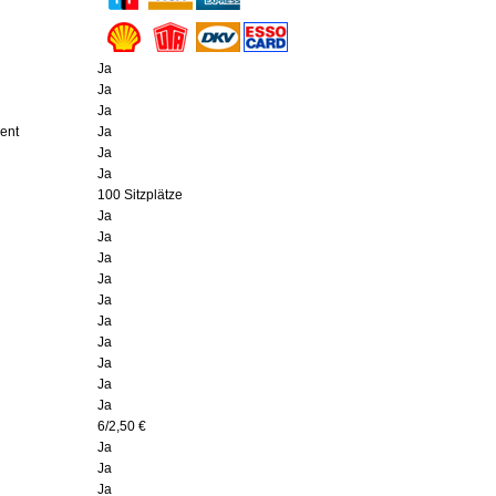
Ja
Ja
Ja
ment
Ja
Ja
Ja
100 Sitzplätze
Ja
Ja
Ja
Ja
Ja
Ja
Ja
Ja
Ja
Ja
6/2,50 €
Ja
Ja
Ja