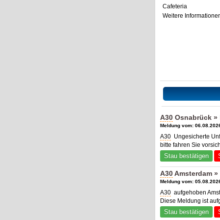
Cafeteria
Weitere Informatione
A30
Osnabrück » R
Meldung vom: 06.08.2026
A30
Ungesicherte Unfa
bitte fahren Sie vorsic
Stau bestätigen
A30
Amsterdam » 
Meldung vom: 05.08.2026
A30
aufgehoben Amste
Diese Meldung ist au
Stau bestätigen