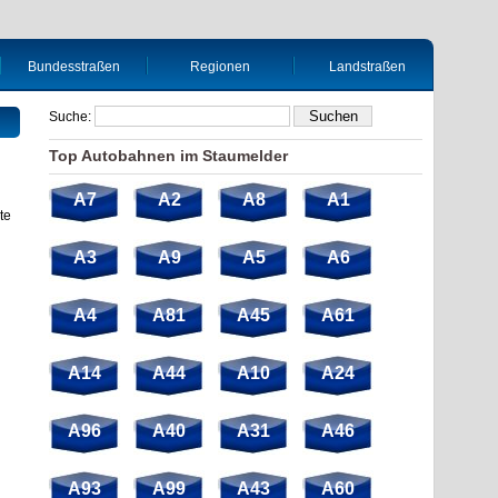
Bundesstraßen
Regionen
Landstraßen
Suche:
Top Autobahnen im Staumelder
A7
A2
A8
A1
te
A3
A9
A5
A6
A4
A81
A45
A61
A14
A44
A10
A24
A96
A40
A31
A46
A93
A99
A43
A60