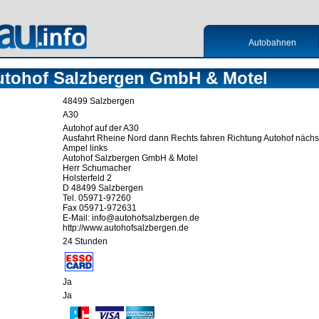
Autobahnen
utohof Salzbergen GmbH & Motel
48499 Salzbergen
A30
Autohof auf der A30
Ausfahrt Rheine Nord dann Rechts fahren Richtung Autohof nächs
Ampel links
Autohof Salzbergen GmbH & Motel
Herr Schumacher
Holsterfeld 2
D 48499 Salzbergen
Tel. 05971-97260
Fax 05971-972631
E-Mail: info@autohofsalzbergen.de
http://www.autohofsalzbergen.de
24 Stunden
Ja
Ja