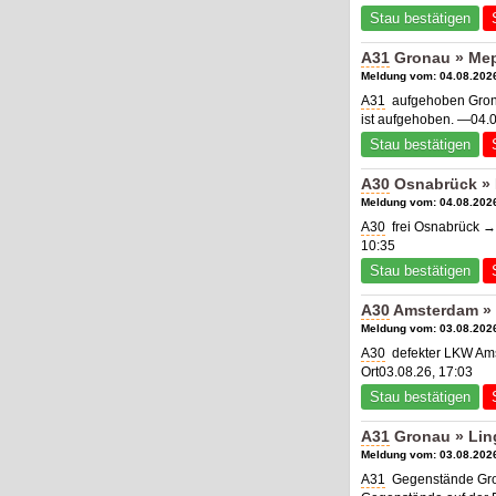
Stau bestätigen
A31
Gronau » Mep
Meldung vom: 04.08.2026
A31
aufgehoben Grona
ist aufgehoben. —04.0
Stau bestätigen
A30
Osnabrück » 
Meldung vom: 04.08.2026
A30
frei Osnabrück →
10:35
Stau bestätigen
A30
Amsterdam » 
Meldung vom: 03.08.2026
A30
defekter LKW Amst
Ort03.08.26, 17:03
Stau bestätigen
A31
Gronau » Lin
Meldung vom: 03.08.2026
A31
Gegenstände Gron