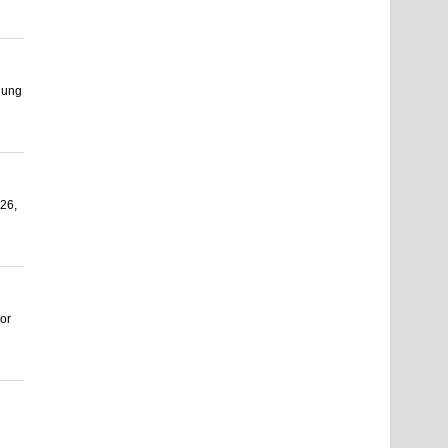
dung
26,
or