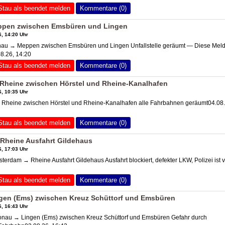
Stau als beendet melden
Kommentare (0)
pen zwischen Emsbüren und Lingen
, 14:20 Uhr
u → Meppen zwischen Emsbüren und Lingen Unfallstelle geräumt — Diese Mel
8.26, 14:20
Stau als beendet melden
Kommentare (0)
Rheine zwischen Hörstel und Rheine-Kanalhafen
, 10:35 Uhr
 Rheine zwischen Hörstel und Rheine-Kanalhafen alle Fahrbahnen geräumt04.08.
Stau als beendet melden
Kommentare (0)
Rheine Ausfahrt Gildehaus
, 17:03 Uhr
erdam → Rheine Ausfahrt Gildehaus Ausfahrt blockiert, defekter LKW, Polizei ist v
Stau als beendet melden
Kommentare (0)
gen (Ems) zwischen Kreuz Schüttorf und Emsbüren
, 16:43 Uhr
au → Lingen (Ems) zwischen Kreuz Schüttorf und Emsbüren Gefahr durch