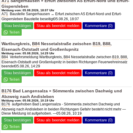
A71
Sangerhausen » Erfurt zwischen
AS Erfurt-Nord
und Erfurt-
Gispersleben
Meldung vom: 05.08.2026, 18:07 Uhr
A71
Baustelle Sangerhausen → Erfurt zwischen
AS Erfurt-Nord
und Erfurt-
Gispersleben Baustelle beseitigt05.08.26, 18:07
Stau bestätigen
Stau als beendet melden
Kommentare (0)
Wartburgkreis,
B84
Nessetalstraße zwischen
B19
,
B88
,
Eisenach-Oststadt und Großenlupnitz
Meldung vom: 05.08.2026, 14:29 Uhr
B84
Verkehrsmeldung Wartburgkreis,
B84
Nessetalstraße zwischen
B19
,
B88
,
Eisenach-Oststadt und Großenlupnitz in beiden Richtungen Feuerwehreinsatz
beendet05.08.26, 14:29
Stau bestätigen
Stau als beendet melden
Kommentare (0)
B176
Bad Langensalza » Sömmerda zwischen Dachwig und
Abzweig nach Andisleben
Meldung vom: 05.08.2026, 10:19 Uhr
B176
aufgehoben Bad Langensalza - Sömmerda zwischen Dachwig und
Abzweig nach Andisleben in beiden Richtungen Gefahr besteht nicht mehr —
Diese Meldung ist aufgehoben. —05.08.26, 10:19
Stau bestätigen
Stau als beendet melden
Kommentare (0)