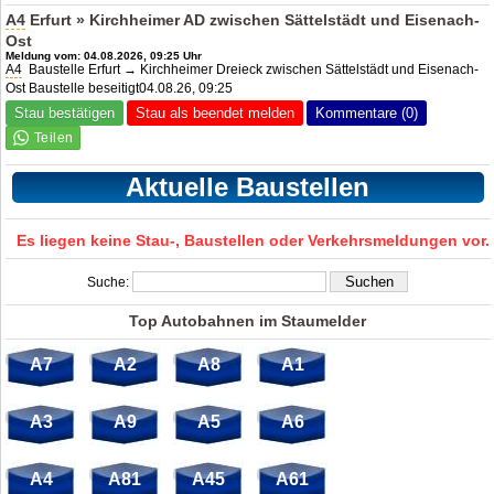
A4
Erfurt » Kirchheimer AD zwischen Sättelstädt und Eisenach-
Ost
Meldung vom: 04.08.2026, 09:25 Uhr
A4
Baustelle Erfurt → Kirchheimer Dreieck zwischen Sättelstädt und Eisenach-
Ost Baustelle beseitigt04.08.26, 09:25
Stau bestätigen
Stau als beendet melden
Kommentare (0)
Aktuelle Baustellen
Es liegen keine Stau-, Baustellen oder Verkehrsmeldungen vor.
Suche:
Top Autobahnen im Staumelder
A7
A2
A8
A1
A3
A9
A5
A6
A4
A81
A45
A61