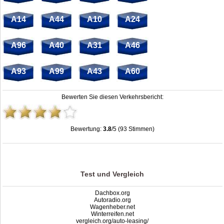
A14
A44
A10
A24
A96
A40
A31
A46
A93
A99
A43
A60
Bewerten Sie diesen Verkehrsbericht:
Bewertung:
3.8
/5 (93 Stimmen)
Autohof Thüringer Tor | A4 Autohof | stau.info
,
3.8
out of
5
based on
93
ratings
Test und Vergleich
Dachbox.org
Autoradio.org
Wagenheber.net
Winterreifen.net
vergleich.org/auto-leasing/