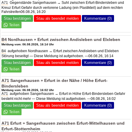
A71
Gegenstände Sangerhausen → Suhl zwischen Erfurt-Bindersleben und
Kreuz Erfurt Gefahr durch verlorene Ladung (ein Plastikteil) auf dem rechten
Fahrstreifen06.08.26, 16:20
Stau bestätigen
Stau als beendet melden
Kommentare (0)
B4
Nordhausen » Erfurt zwischen Andisleben und Elxleben
Meldung vom: 06.08.2026, 16:14 Uhr
B4
aufgehoben Nordhausen → Erfurt zwischen Andisleben und Elxleben
Störung beseitigt — Diese Meldung ist aufgehoben. —06.08.26, 16:14
Stau bestätigen
Stau als beendet melden
Kommentare (0)
A71
Sangerhausen » Erfurt in der Nähe / Höhe Erfurt-
Bindersleben
Meldung vom: 06.08.2026, 16:02 Uhr
A71
aufgehoben Sangerhausen → Erfurt in Höhe Erfurt-Bindersleben Gefahr
besteht nicht mehr — Diese Meldung ist aufgehoben. —06.08.26, 16:02
Stau bestätigen
Stau als beendet melden
Kommentare (0)
A71
Erfurt » Sangerhausen zwischen Erfurt-Mittelhausen und
Erfurt-Stotternheim