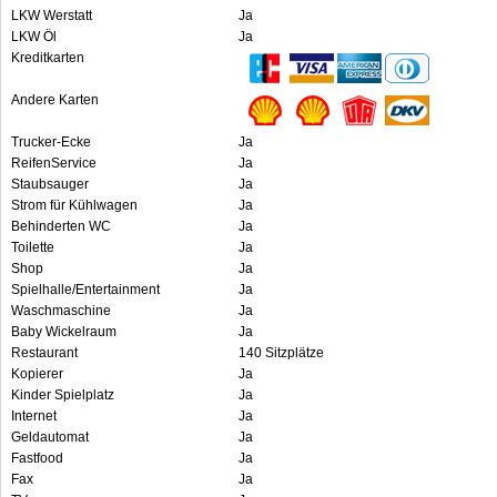
LKW Werstatt
Ja
LKW Öl
Ja
Kreditkarten
Andere Karten
Trucker-Ecke
Ja
ReifenService
Ja
Staubsauger
Ja
Strom für Kühlwagen
Ja
Behinderten WC
Ja
Toilette
Ja
Shop
Ja
Spielhalle/Entertainment
Ja
Waschmaschine
Ja
Baby Wickelraum
Ja
Restaurant
140 Sitzplätze
Kopierer
Ja
Kinder Spielplatz
Ja
Internet
Ja
Geldautomat
Ja
Fastfood
Ja
Fax
Ja