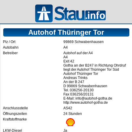
Autohof Thüringer Tor
Plz / Ort
99869 Schwabenhausen
Autobahn
A4
Betreiber
Autohof auf der A4
A4
Exit 42
Gotha an der B247 in Richtung Ohrdruf
liegt der Autohof Thüringer Tor Süd
Autohof Thüringer Tor
Andreas Trinks
An der B 247
D 99869 Schwabenhausen
Tel. 036256-20130
Fax 036256/20131
E-Mail: info@autohof-gotha.de
http://www.autohof-gotha.de
Anschlussstelle
AS42
Öffnungszeiten
24 Stunden
Kraftstoffmarke
LKW-Diesel
Ja