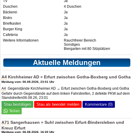
TV
Ja
Duschen
4 Duschen
Bäckerei
Ja
Bistro
Ja
Briefkasten
Ja
Burger King
Ja
Cafeteria
Ja
Weitere Informationen
Rauchfreier Bereich
Sonstiges
Biergarten mit 80 Sitzplätzen
Aktuelle Meldungen
A4
Kirchheimer AD » Erfurt zwischen Gotha-Boxberg und Gotha
Meldung vom: 06.08.2026, 23:01 Uhr
A4
Gegenstände Kirchheimer AD → Erfurt zwischen Gotha-Boxberg und Gotha
Gefahr durch Gegenstände auf dem linken Fahrstreifen, 2 defekte PKW auf dem
Standstreifen06.08.26, 23:01
Stau bestätigen
Stau als beendet melden
Kommentare (0)
A71
Sangerhausen » Suhl zwischen Erfurt-Bindersleben und
Kreuz Erfurt
Meldung vom: 06.08.2026, 16:20 Uhr