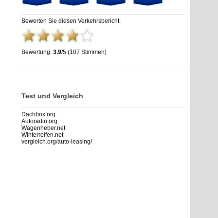
Bewerten Sie diesen Verkehrsbericht:
Bewertung:
3.9
/5 (107 Stimmen)
Euro Rastpark Schweitenkirchen | A9 Autohof | stau.info
,
3.9
out of
5
based on
107
ratings
Test und Vergleich
Dachbox.org
Autoradio.org
Wagenheber.net
Winterreifen.net
vergleich.org/auto-leasing/