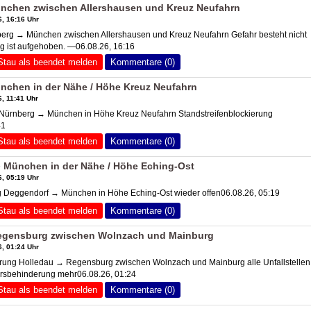
nchen zwischen Allershausen und Kreuz Neufahrn
, 16:16 Uhr
rg → München zwischen Allershausen und Kreuz Neufahrn Gefahr besteht nicht
 ist aufgehoben. —06.08.26, 16:16
Stau als beendet melden
Kommentare (0)
nchen in der Nähe / Höhe Kreuz Neufahrn
, 11:41 Uhr
ürnberg → München in Höhe Kreuz Neufahrn Standstreifenblockierung
41
Stau als beendet melden
Kommentare (0)
 München in der Nähe / Höhe Eching-Ost
, 05:19 Uhr
Deggendorf → München in Höhe Eching-Ost wieder offen06.08.26, 05:19
Stau als beendet melden
Kommentare (0)
egensburg zwischen Wolnzach und Mainburg
, 01:24 Uhr
ung Holledau → Regensburg zwischen Wolnzach und Mainburg alle Unfallstellen
hrsbehinderung mehr06.08.26, 01:24
Stau als beendet melden
Kommentare (0)