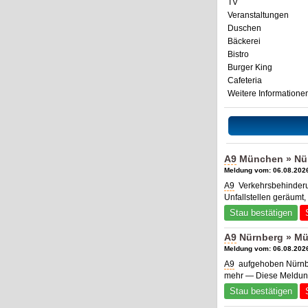
TV
Veranstaltungen
Duschen
Bäckerei
Bistro
Burger King
Cafeteria
Weitere Informatione
A9
München » Nür
Meldung vom: 06.08.2026
A9
Verkehrsbehinderu
Unfallstellen geräumt
Stau bestätigen
A9
Nürnberg » Mü
Meldung vom: 06.08.2026
A9
aufgehoben Nürnbe
mehr — Diese Meldung
Stau bestätigen