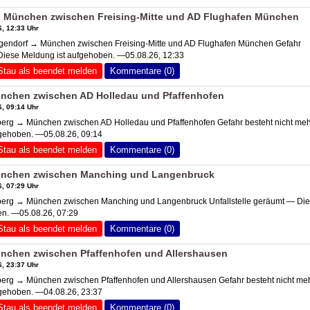
 München zwischen Freising-Mitte und AD Flughafen München
, 12:33 Uhr
ndorf → München zwischen Freising-Mitte und AD Flughafen München Gefahr
Diese Meldung ist aufgehoben. —05.08.26, 12:33
Stau als beendet melden
Kommentare (0)
ünchen zwischen
AD Holledau
und Pfaffenhofen
, 09:14 Uhr
erg → München zwischen
AD Holledau
und Pfaffenhofen Gefahr besteht nicht me
fgehoben. —05.08.26, 09:14
Stau als beendet melden
Kommentare (0)
nchen zwischen Manching und Langenbruck
, 07:29 Uhr
rg → München zwischen Manching und Langenbruck Unfallstelle geräumt — Di
en. —05.08.26, 07:29
Stau als beendet melden
Kommentare (0)
nchen zwischen Pfaffenhofen und Allershausen
, 23:37 Uhr
rg → München zwischen Pfaffenhofen und Allershausen Gefahr besteht nicht me
fgehoben. —04.08.26, 23:37
Stau als beendet melden
Kommentare (0)