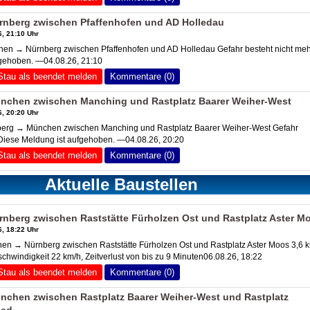
nberg zwischen Pfaffenhofen und
AD Holledau
, 21:10 Uhr
en → Nürnberg zwischen Pfaffenhofen und
AD Holledau
Gefahr besteht nicht me
fgehoben. —04.08.26, 21:10
Stau als beendet melden
Kommentare (0)
nchen zwischen Manching und Rastplatz Baarer Weiher-West
, 20:20 Uhr
rg → München zwischen Manching und Rastplatz Baarer Weiher-West Gefahr
Diese Meldung ist aufgehoben. —04.08.26, 20:20
Stau als beendet melden
Kommentare (0)
Aktuelle Baustellen
berg zwischen Raststätte Fürholzen Ost und Rastplatz Aster M
, 18:22 Uhr
n → Nürnberg zwischen Raststätte Fürholzen Ost und Rastplatz Aster Moos 3,6 
chwindigkeit 22 km/h, Zeitverlust von bis zu 9 Minuten06.08.26, 18:22
Stau als beendet melden
Kommentare (0)
nchen zwischen Rastplatz Baarer Weiher-West und Rastplatz