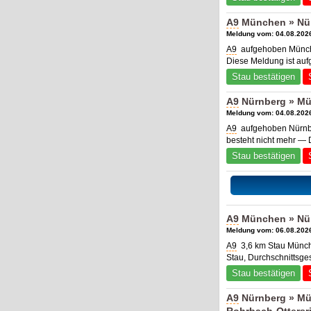
A9
München » Nür
Meldung vom: 04.08.2026
A9
aufgehoben Münch
Diese Meldung ist au
Stau bestätigen
A9
Nürnberg » Mü
Meldung vom: 04.08.2026
A9
aufgehoben Nürnbe
besteht nicht mehr — 
Stau bestätigen
A9
München » Nürn
Meldung vom: 06.08.2026
A9
3,6 km Stau Münche
Stau, Durchschnittsges
Stau bestätigen
A9
Nürnberg » Mü