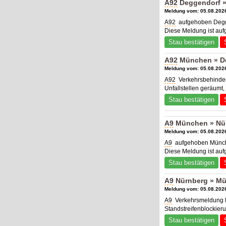
A92
Deggendorf »
Meldung vom: 05.08.2026
A92
aufgehoben Degge
Diese Meldung ist au
Stau bestätigen
A92
München » De
Meldung vom: 05.08.2026
A92
Verkehrsbehinder
Unfallstellen geräumt
Stau bestätigen
A9
München » Nür
Meldung vom: 05.08.2026
A9
aufgehoben Münche
Diese Meldung ist au
Stau bestätigen
A9
Nürnberg » Mün
Meldung vom: 05.08.2026
A9
Verkehrsmeldung N
Standstreifenblockieru
Stau bestätigen