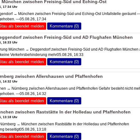
 München zwischen Freising-Süd und Eching-Ost
, 17:34 Uhr
ndorf → München zwischen Freising-Süd und Eching-Ost Unfallstelle geräumt 
fgehoben. —05.08.26, 17:34
Stau als beendet melden
Kommentare (0)
ggendorf zwischen Freising-Süd und AD Flughafen München
, 16:33 Uhr
ung München → Deggendorf zwischen Freising-Süd und AD Flughafen München a
, keine Verkehrsbehinderung mehr05.08.26, 16:33
Stau als beendet melden
Kommentare (0)
nberg zwischen Allershausen und Pfaffenhofen
, 14:32 Uhr
n → Nürnberg zwischen Allershausen und Pfaffenhofen Gefahr besteht nicht me
fgehoben. —05.08.26, 14:32
Stau als beendet melden
Kommentare (0)
chen zwischen Raststätte In der Holledau und Pfaffenhofen
, 13:18 Uhr
ürnberg → München zwischen Raststätte In der Holledau und Pfaffenhofen
ng beseitigt05.08.26, 13:18
Stau als beendet melden
Kommentare (0)