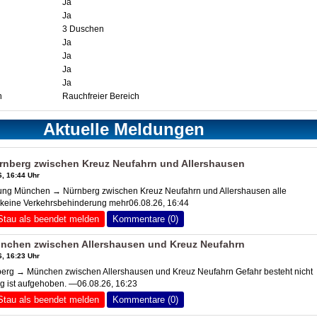
Ja
Ja
3 Duschen
Ja
Ja
Ja
Ja
n
Rauchfreier Bereich
Aktuelle Meldungen
nberg zwischen Kreuz Neufahrn und Allershausen
, 16:44 Uhr
ng München → Nürnberg zwischen Kreuz Neufahrn und Allershausen alle
, keine Verkehrsbehinderung mehr06.08.26, 16:44
Stau als beendet melden
Kommentare (0)
nchen zwischen Allershausen und Kreuz Neufahrn
, 16:23 Uhr
rg → München zwischen Allershausen und Kreuz Neufahrn Gefahr besteht nicht
 ist aufgehoben. —06.08.26, 16:23
Stau als beendet melden
Kommentare (0)