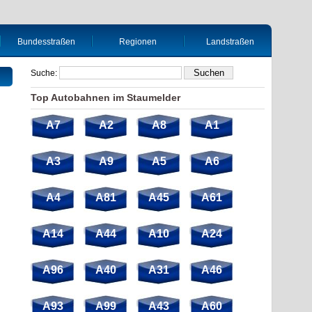
Bundesstraßen
Regionen
Landstraßen
Suche:
Top Autobahnen im Staumelder
A7
A2
A8
A1
A3
A9
A5
A6
A4
A81
A45
A61
A14
A44
A10
A24
A96
A40
A31
A46
A93
A99
A43
A60