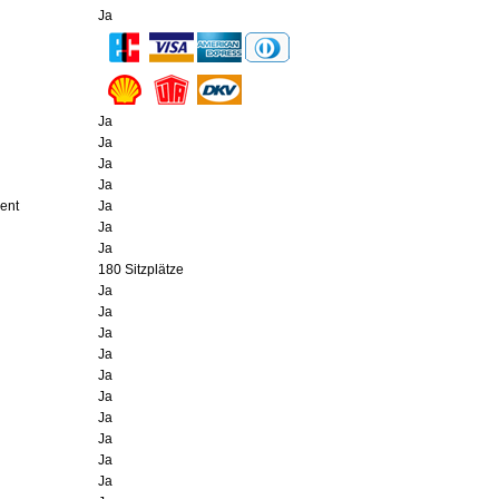
Ja
Ja
Ja
Ja
Ja
ment
Ja
Ja
Ja
180 Sitzplätze
Ja
Ja
Ja
Ja
Ja
Ja
Ja
Ja
Ja
Ja