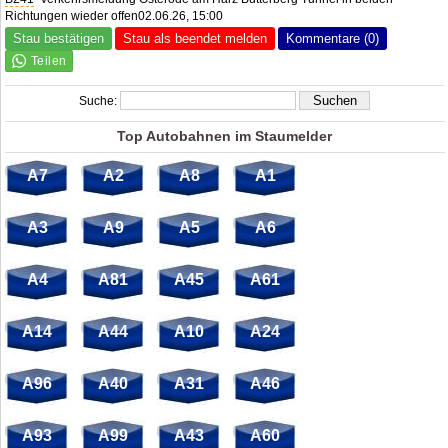
Richtungen wieder offen02.06.26, 15:00
Stau bestätigen
Stau als beendet melden
Kommentare (0)
Suche:
Top Autobahnen im Staumelder
A7
A2
A8
A1
A3
A9
A5
A6
A4
A81
A45
A61
A14
A44
A10
A24
A96
A40
A31
A46
A93
A99
A43
A60