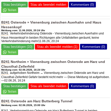
Stau bestätigen
Stau als beendet melden
Kommentare (0)
B241
Osterode » Vienenburg zwischen Auerhahn und Haus
Hessenkopf
Meldung vom: 11.06.2026, 20:24 Uhr
B241
Verkehrsbehinderung Osterode - Vienenburg zwischen Auerhahn und
Haus Hessenkopf in beiden Richtungen alle Unfallstellen geräumt, keine
Verkehrsbehinderung mehr11.06.26, 20:24
Stau bestätigen (10)
Stau als beendet melden (1)
Kommentare (0)
B241
Northeim » Vienenburg zwischen Osterode am Harz und
Clausthal-Zellerfeld
Meldung vom: 02.06.2026, 16:24 Uhr
B241
aufgehoben Northeim → Vienenburg zwischen Osterode am Harz und
Clausthal-Zellerfeld Gefahr besteht nicht mehr — Diese Meldung ist aufgehoben.
—02.06.26, 16:24
Stau bestätigen
Stau als beendet melden
Kommentare (0)
B241
Osterode am Harz Butterberg Tunnel
Meldung vom: 02.06.2026, 15:00 Uhr
B241
Verkehrsmeldung Osterode am Harz Butterberg Tunnel in beiden