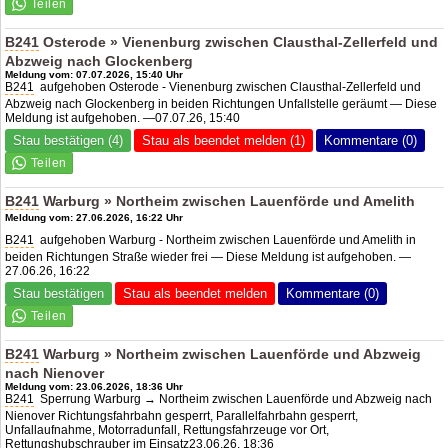
B241
Osterode » Vienenburg zwischen Clausthal-Zellerfeld und
Abzweig nach Glockenberg
Meldung vom: 07.07.2026, 15:40 Uhr
B241
aufgehoben Osterode - Vienenburg zwischen Clausthal-Zellerfeld und
Abzweig nach Glockenberg in beiden Richtungen Unfallstelle geräumt — Diese
Meldung ist aufgehoben. —07.07.26, 15:40
Stau bestätigen (4)
Stau als beendet melden (1)
Kommentare (0)
B241
Warburg » Northeim zwischen Lauenförde und Amelith
Meldung vom: 27.06.2026, 16:22 Uhr
B241
aufgehoben Warburg - Northeim zwischen Lauenförde und Amelith in
beiden Richtungen Straße wieder frei — Diese Meldung ist aufgehoben. —
27.06.26, 16:22
Stau bestätigen
Stau als beendet melden
Kommentare (0)
B241
Warburg » Northeim zwischen Lauenförde und Abzweig
nach Nienover
Meldung vom: 23.06.2026, 18:36 Uhr
B241
Sperrung Warburg → Northeim zwischen Lauenförde und Abzweig nach
Nienover Richtungsfahrbahn gesperrt, Parallelfahrbahn gesperrt,
Unfallaufnahme, Motorradunfall, Rettungsfahrzeuge vor Ort,
Rettungshubschrauber im Einsatz23.06.26, 18:36