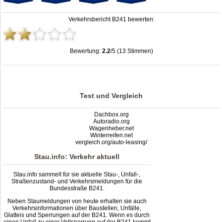
Verkehrsbericht B241 bewerten:
Bewertung:
2.2
/5 (13 Stimmen)
Stau B241: Unfälle, Sperrung & Baustellen | Staumelder B241
,
2.2
out of
5
based on
13
ratings
Test und Vergleich
Dachbox.org
Autoradio.org
Wagenheber.net
Winterreifen.net
vergleich.org/auto-leasing/
Stau.info: Verkehr aktuell
Stau.info sammelt für sie aktuelle Stau-, Unfall-,
Straßenzustand- und Verkehrsmeldungen für die
Bundesstraße B241.
Neben Staumeldungen von heute erhalten sie auch
Verkehrsinformationen über Baustellen, Unfälle,
Glatteis und Sperrungen auf der B241. Wenn es durch