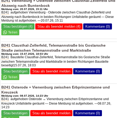
B241
Vienenburg » Osterode zwischen Clausthal-Zellerfeld und
Abzweig nach Buntenbock
Meldung vom: 20.07.2026, 15:11 Uhr
B241
aufgehoben Vienenburg - Osterode zwischen Clausthal-Zellerfeld und
Abzweig nach Buntenbock in beiden Richtungen Unfallstelle geräumt — Diese
Meldung ist aufgehoben. —20.07.26, 15:11
Stau bestätigen (4)
Stau als beendet melden (4)
Kommentare (0)
B241
Clausthal-Zellerfeld, Telemannstraße bis Goslarsche
Straße zwischen Telemannstraße und Marktstraße
Meldung vom: 15.07.2026, 18:03 Uhr
B241
Baustelle Clausthal-Zellerfeld, Telemannstraße bis Goslarsche Straße
zwischen Telemannstraße und Marktstraße in beiden Richtungen Baustelle
beseitigt15.07.26, 18:03
Stau bestätigen
Stau als beendet melden
Kommentare (0)
B241
Osterode » Vienenburg zwischen Erbprinzentanne und
Kreuzeck
Meldung vom: 08.07.2026, 14:23 Uhr
B241
aufgehoben Osterode → Vienenburg zwischen Erbprinzentanne und
Kreuzeck Unfallstelle geräumt — Diese Meldung ist aufgehoben. —08.07.26,
14:23
Stau bestätigen
Stau als beendet melden
Kommentare (0)