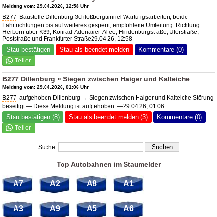
Meldung vom: 29.04.2026, 12:58 Uhr
B277
Baustelle Dillenburg Schloßbergtunnel Wartungsarbeiten, beide
Fahrtrichtungen bis auf weiteres gesperrt, empfohlene Umleitung: Richtung
Herborn über K39, Konrad-Adenauer-Allee, Hindenburgstraße, Uferstraße,
Poststraße und Frankfurter Straße29.04.26, 12:58
Stau bestätigen
Stau als beendet melden
Kommentare (0)
B277
Dillenburg » Siegen zwischen Haiger und Kalteiche
Meldung vom: 29.04.2026, 01:06 Uhr
B277
aufgehoben Dillenburg → Siegen zwischen Haiger und Kalteiche Störung
beseitigt — Diese Meldung ist aufgehoben. —29.04.26, 01:06
Stau bestätigen (8)
Stau als beendet melden (3)
Kommentare (0)
Suche:
Top Autobahnen im Staumelder
A7
A2
A8
A1
A3
A9
A5
A6