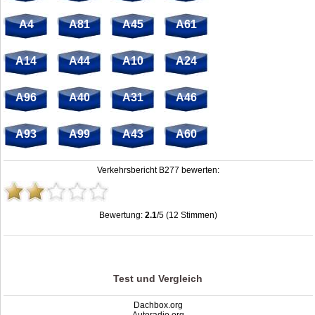
A4
A81
A45
A61
A14
A44
A10
A24
A96
A40
A31
A46
A93
A99
A43
A60
Verkehrsbericht B277 bewerten:
Bewertung:
2.1
/5 (12 Stimmen)
Stau B277: Unfälle, Sperrung & Baustellen | Staumelder B277
,
2.1
out of
5
based on
12
ratings
Test und Vergleich
Dachbox.org