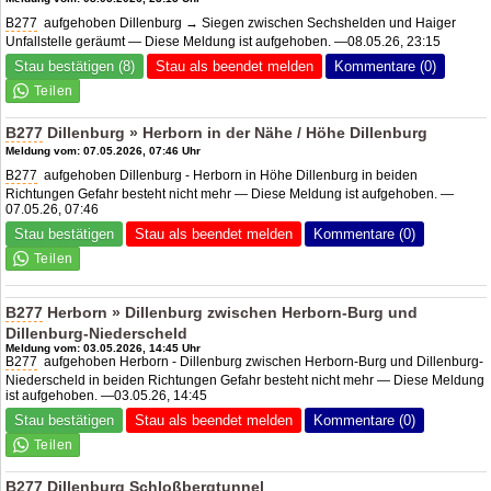
B277
aufgehoben Dillenburg → Siegen zwischen Sechshelden und Haiger
Unfallstelle geräumt — Diese Meldung ist aufgehoben. —08.05.26, 23:15
Stau bestätigen (8)
Stau als beendet melden
Kommentare (0)
B277
Dillenburg » Herborn in der Nähe / Höhe Dillenburg
Meldung vom: 07.05.2026, 07:46 Uhr
B277
aufgehoben Dillenburg - Herborn in Höhe Dillenburg in beiden
Richtungen Gefahr besteht nicht mehr — Diese Meldung ist aufgehoben. —
07.05.26, 07:46
Stau bestätigen
Stau als beendet melden
Kommentare (0)
B277
Herborn » Dillenburg zwischen Herborn-Burg und
Dillenburg-Niederscheld
Meldung vom: 03.05.2026, 14:45 Uhr
B277
aufgehoben Herborn - Dillenburg zwischen Herborn-Burg und Dillenburg-
Niederscheld in beiden Richtungen Gefahr besteht nicht mehr — Diese Meldung
ist aufgehoben. —03.05.26, 14:45
Stau bestätigen
Stau als beendet melden
Kommentare (0)
B277
Dillenburg Schloßbergtunnel