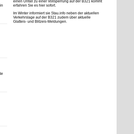
einen Unfall zu einer Vollsperrung auf der B321 kommt
in
erfahren Sie es hier sofort.
Im Winter informiert sie Stau.info neben der aktuellen
Verkehrslage auf der B321 zudem über aktuelle
Glatteis- und Blitzeis-Meldungen.
ße