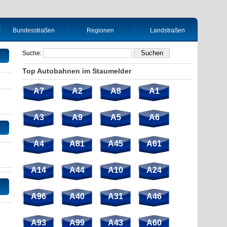
Bundesstraßen
Regionen
Landstraßen
Suche:
Top Autobahnen im Staumelder
A7
A2
A8
A1
A3
A9
A5
A6
A4
A81
A45
A61
A14
A44
A10
A24
A96
A40
A31
A46
A93
A99
A43
A60