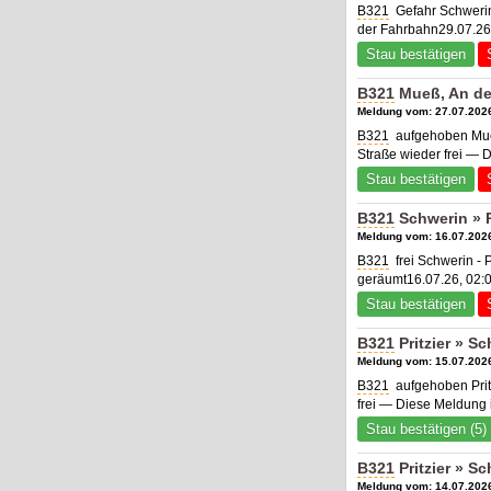
B321
Gefahr Schwerin
der Fahrbahn29.07.26
Stau bestätigen
B321
Mueß, An der
Meldung vom: 27.07.2026
B321
aufgehoben Mueß,
Straße wieder frei — 
Stau bestätigen
B321
Schwerin » P
Meldung vom: 16.07.2026
B321
frei Schwerin - 
geräumt16.07.26, 02:
Stau bestätigen
B321
Pritzier » S
Meldung vom: 15.07.2026
B321
aufgehoben Prit
frei — Diese Meldung 
Stau bestätigen (5)
B321
Pritzier » 
Meldung vom: 14.07.2026