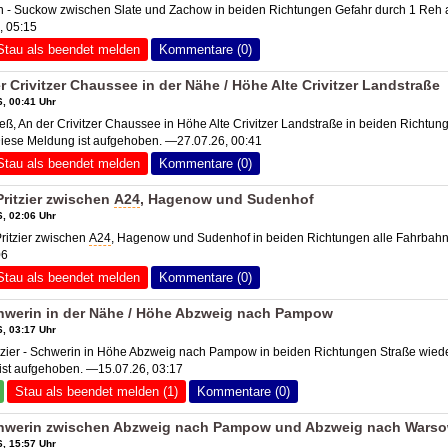
 - Suckow zwischen Slate und Zachow in beiden Richtungen Gefahr durch 1 Reh 
, 05:15
Stau als beendet melden
Kommentare (0)
 Crivitzer Chaussee in der Nähe / Höhe Alte Crivitzer Landstraße
, 00:41 Uhr
 An der Crivitzer Chaussee in Höhe Alte Crivitzer Landstraße in beiden Richtun
Diese Meldung ist aufgehoben. —27.07.26, 00:41
Stau als beendet melden
Kommentare (0)
ritzier zwischen
A24
, Hagenow und Sudenhof
, 02:06 Uhr
Pritzier zwischen
A24
, Hagenow und Sudenhof in beiden Richtungen alle Fahrbah
06
Stau als beendet melden
Kommentare (0)
chwerin in der Nähe / Höhe Abzweig nach Pampow
, 03:17 Uhr
zier - Schwerin in Höhe Abzweig nach Pampow in beiden Richtungen Straße wied
ist aufgehoben. —15.07.26, 03:17
Stau als beendet melden (1)
Kommentare (0)
Schwerin zwischen Abzweig nach Pampow und Abzweig nach Wars
, 15:57 Uhr