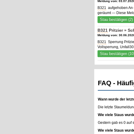
Meldung vom: 03.07.2026
B321
aufgehoben An de
geräumt — Diese Meld
Stau bestätigen (2)
B321
Pritzier » 
Meldung vom: 30.06.2026
B321
Sperrung Pritzi
Vollsperrung, Unfall30
Stau bestätigen (10
FAQ - Häufi
Wann wurde der letzt
Die letzte Staumeldun
Wie viele Staus wurd
Gestern gab es 0 auf
Wie viele Staus wurd