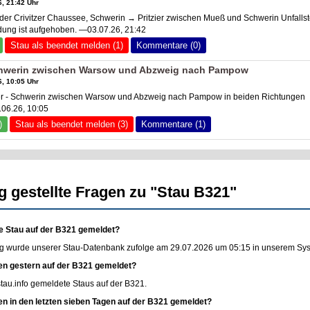
, 21:42 Uhr
r Crivitzer Chaussee, Schwerin → Pritzier zwischen Mueß und Schwerin Unfallst
ung ist aufgehoben. —03.07.26, 21:42
Stau als beendet melden (1)
Kommentare (0)
Schwerin zwischen Warsow und Abzweig nach Pampow
, 10:05 Uhr
er - Schwerin zwischen Warsow und Abzweig nach Pampow in beiden Richtungen
.06.26, 10:05
)
Stau als beendet melden (3)
Kommentare (1)
g gestellte Fragen zu "Stau B321"
e Stau auf der B321 gemeldet?
g wurde unserer Stau-Datenbank zufolge am 29.07.2026 um 05:15 in unserem Syste
en gestern auf der B321 gemeldet?
stau.info
gemeldete Staus auf der B321.
en in den letzten sieben Tagen auf der B321 gemeldet?