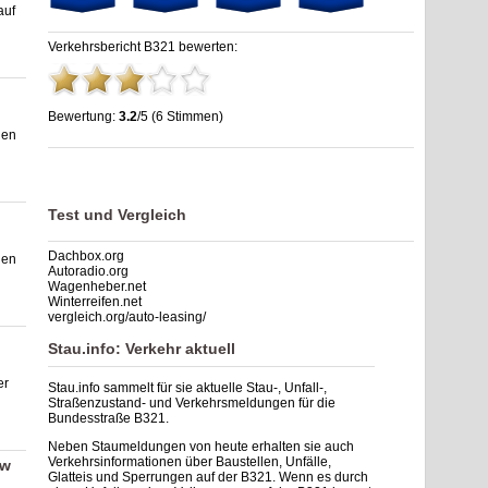
auf
Verkehrsbericht B321 bewerten:
Bewertung:
3.2
/5 (6 Stimmen)
gen
Stau B321: Unfälle, Sperrung & Baustellen | Staumelder B321
,
3.2
out of
5
based on
6
ratings
Test und Vergleich
Dachbox.org
nen
Autoradio.org
Wagenheber.net
Winterreifen.net
vergleich.org/auto-leasing/
Stau.info: Verkehr aktuell
er
Stau.info sammelt für sie aktuelle Stau-, Unfall-,
Straßenzustand- und Verkehrsmeldungen für die
Bundesstraße B321.
Neben Staumeldungen von heute erhalten sie auch
Verkehrsinformationen über Baustellen, Unfälle,
ow
Glatteis und Sperrungen auf der B321. Wenn es durch