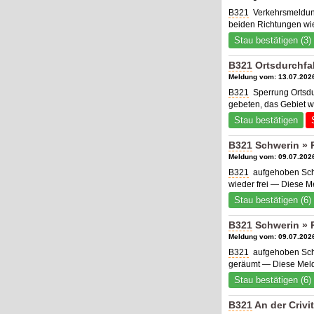
B321
Verkehrsmeldung
beiden Richtungen wie
Stau bestätigen (3)
B321
Ortsdurchfah
Meldung vom: 13.07.2026
B321
Sperrung Ortsdur
gebeten, das Gebiet w
Stau bestätigen
B321
Schwerin » P
Meldung vom: 09.07.2026
B321
aufgehoben Schw
wieder frei — Diese M
Stau bestätigen (6)
B321
Schwerin » P
Meldung vom: 09.07.2026
B321
aufgehoben Schwe
geräumt — Diese Meld
Stau bestätigen (6)
B321
An der Crivi