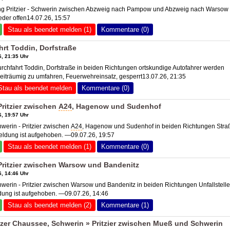
 Pritzier - Schwerin zwischen Abzweig nach Pampow und Abzweig nach Warsow 
der offen14.07.26, 15:57
Stau als beendet melden (1)
Kommentare (0)
rt Toddin, Dorfstraße
, 21:35 Uhr
chfahrt Toddin, Dorfstraße in beiden Richtungen ortskundige Autofahrer werden
eiträumig zu umfahren, Feuerwehreinsatz, gesperrt13.07.26, 21:35
Stau als beendet melden
Kommentare (0)
ritzier zwischen
A24
, Hagenow und Sudenhof
, 19:57 Uhr
erin - Pritzier zwischen
A24
, Hagenow und Sudenhof in beiden Richtungen Stra
eldung ist aufgehoben. —09.07.26, 19:57
Stau als beendet melden (1)
Kommentare (0)
ritzier zwischen Warsow und Bandenitz
, 14:46 Uhr
rin - Pritzier zwischen Warsow und Bandenitz in beiden Richtungen Unfallstelle
ung ist aufgehoben. —09.07.26, 14:46
Stau als beendet melden (2)
Kommentare (1)
tzer Chaussee, Schwerin » Pritzier zwischen Mueß und Schwerin