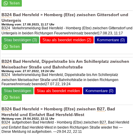
B324
Bad Hersfeld » Homberg (Efze) zwischen Gittersdorf und
Untergeis
Meldung vom: 17.08.2023, 11:17 Uhr
B324
Verkehrsmeldung Bad Hersfeld - Homberg (Efze) zwischen Gittersdorf und
Untergeis in beiden Richtungen Feuerwehreinsatz beendet17.08.23, 11:17
Stau bestätigen (3)
Stau als beendet melden (2)
Kommentare (0)
B324
Bad Hersfeld, Dippelstraße bis Am Schillerplatz zwischen
Meisebacher Straße und Bahnhofstraße
Meldung vom: 27.07.2022, 19:24 Uhr
B324
Verkehrsmeldung Bad Hersfeld, Dippelstraße bis Am Schillerplatz
zwischen Meisebacher Straße und Bahnhofstraße in beiden Richtungen
Feuerwehreinsatz beendet27.07.22, 19:24
Stau bestätigen
Stau als beendet melden
Kommentare (0)
B324
Bad Hersfeld » Homberg (Efze) zwischen
B27
, Bad
Hersfeld und Einfahrt Bad Hersfeld-West
Meldung vom: 29.04.2022, 22:11 Uhr
B324
aufgehoben Bad Hersfeld - Homberg (Efze) zwischen
B27
, Bad Hersfeld
und Einfahrt Bad Hersfeld-West in beiden Richtungen Straße wieder frei —
Diese Meldung ist aufgehoben. —29.04.22, 22:11