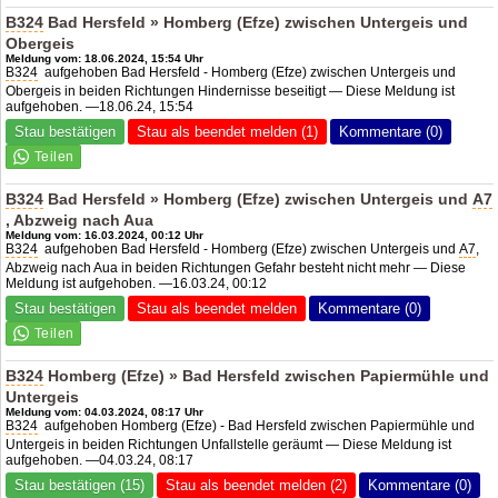
B324
Bad Hersfeld » Homberg (Efze) zwischen Untergeis und
Obergeis
Meldung vom: 18.06.2024, 15:54 Uhr
B324
aufgehoben Bad Hersfeld - Homberg (Efze) zwischen Untergeis und
Obergeis in beiden Richtungen Hindernisse beseitigt — Diese Meldung ist
aufgehoben. —18.06.24, 15:54
Stau bestätigen
Stau als beendet melden (1)
Kommentare (0)
B324
Bad Hersfeld » Homberg (Efze) zwischen Untergeis und
A7
, Abzweig nach Aua
Meldung vom: 16.03.2024, 00:12 Uhr
B324
aufgehoben Bad Hersfeld - Homberg (Efze) zwischen Untergeis und
A7
,
Abzweig nach Aua in beiden Richtungen Gefahr besteht nicht mehr — Diese
Meldung ist aufgehoben. —16.03.24, 00:12
Stau bestätigen
Stau als beendet melden
Kommentare (0)
B324
Homberg (Efze) » Bad Hersfeld zwischen Papiermühle und
Untergeis
Meldung vom: 04.03.2024, 08:17 Uhr
B324
aufgehoben Homberg (Efze) - Bad Hersfeld zwischen Papiermühle und
Untergeis in beiden Richtungen Unfallstelle geräumt — Diese Meldung ist
aufgehoben. —04.03.24, 08:17
Stau bestätigen (15)
Stau als beendet melden (2)
Kommentare (0)