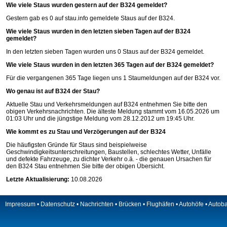
Wie viele Staus wurden gestern auf der B324 gemeldet?
Gestern gab es 0 auf
stau.info
gemeldete Staus auf der B324.
Wie viele Staus wurden in den letzten sieben Tagen auf der B324
gemeldet?
In den letzten sieben Tagen wurden uns 0 Staus auf der B324 gemeldet.
Wie viele Staus wurden in den letzten 365 Tagen auf der B324 gemeldet?
Für die vergangenen 365 Tage liegen uns 1 Staumeldungen auf der B324 vor.
Wo genau ist auf B324 der Stau?
Aktuelle Stau und Verkehrsmeldungen auf B324 entnehmen Sie bitte den
obigen Verkehrsnachrichten. Die älteste Meldung stammt vom 16.05.2026 um
01:03 Uhr und die jüngstige Meldung vom 28.12.2012 um 19:45 Uhr.
Wie kommt es zu Stau und Verzögerungen auf der B324
Die häufigsten Gründe für Staus sind beispielweise
Geschwindigkeitsunterschreitungen, Baustellen, schlechtes Wetter, Unfälle
und defekte Fahrzeuge, zu dichter Verkehr o.ä. - die genauen Ursachen für
den B324 Stau entnehmen Sie bitte der obigen Übersicht.
Letzte Aktualisierung:
10.08.2026
Impressum
•
Datenschutz
•
Nachrichten
•
Brücken
•
Flughäfen
•
Autohöfe
•
Autob