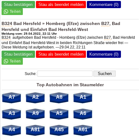
Stau bestätigen
Stau als beendet melden
Kommentare (0)
B324
Bad Hersfeld » Homberg (Efze) zwischen
B27
, Bad
Hersfeld und Einfahrt Bad Hersfeld-West
Meldung vom: 29.04.2022, 22:11 Uhr
B324
aufgehoben Bad Hersfeld - Homberg (Efze) zwischen
B27
, Bad Hersfeld
und Einfahrt Bad Hersfeld-West in beiden Richtungen Straße wieder frei —
Diese Meldung ist aufgehoben. —29.04.22, 22:11
Stau bestätigen
Stau als beendet melden
Kommentare (0)
Suche:
Top Autobahnen im Staumelder
A7
A2
A8
A1
A3
A9
A5
A6
A4
A81
A45
A61