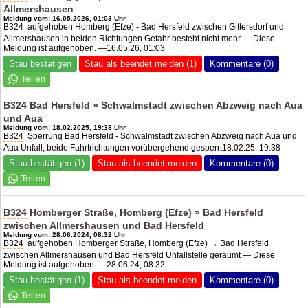
Allmershausen
Meldung vom: 16.05.2026, 01:03 Uhr
B324
aufgehoben Homberg (Efze) - Bad Hersfeld zwischen Gittersdorf und
Allmershausen in beiden Richtungen Gefahr besteht nicht mehr — Diese
Meldung ist aufgehoben. —16.05.26, 01:03
Stau bestätigen
Stau als beendet melden (1)
Kommentare (0)
B324
Bad Hersfeld » Schwalmstadt zwischen Abzweig nach Aua
und Aua
Meldung vom: 18.02.2025, 19:38 Uhr
B324
Sperrung Bad Hersfeld - Schwalmstadt zwischen Abzweig nach Aua und
Aua Unfall, beide Fahrtrichtungen vorübergehend gesperrt18.02.25, 19:38
Stau bestätigen (1)
Stau als beendet melden
Kommentare (0)
B324
Homberger Straße, Homberg (Efze) » Bad Hersfeld
zwischen Allmershausen und Bad Hersfeld
Meldung vom: 28.06.2024, 08:32 Uhr
B324
aufgehoben Homberger Straße, Homberg (Efze) → Bad Hersfeld
zwischen Allmershausen und Bad Hersfeld Unfallstelle geräumt — Diese
Meldung ist aufgehoben. —28.06.24, 08:32
Stau bestätigen (1)
Stau als beendet melden
Kommentare (0)