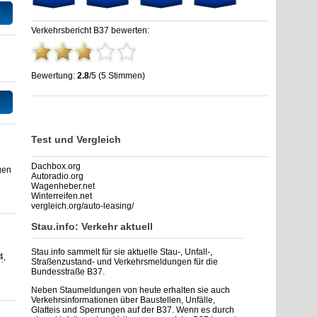
Verkehrsbericht B37 bewerten:
Bewertung:
2.8
/5 (5 Stimmen)
Stau B37: Unfälle, Sperrung & Baustellen | Staumelder B37
,
2.8
out of
5
based on
5
ratings
Test und Vergleich
Dachbox.org
gen
Autoradio.org
Wagenheber.net
Winterreifen.net
vergleich.org/auto-leasing/
Stau.info: Verkehr aktuell
Stau.info sammelt für sie aktuelle Stau-, Unfall-,
4
,
Straßenzustand- und Verkehrsmeldungen für die
Bundesstraße B37.
Neben Staumeldungen von heute erhalten sie auch
Verkehrsinformationen über Baustellen, Unfälle,
Glatteis und Sperrungen auf der B37. Wenn es durch