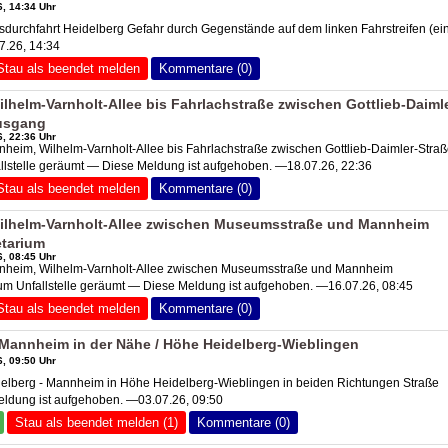
, 14:34 Uhr
urchfahrt Heidelberg Gefahr durch Gegenstände auf dem linken Fahrstreifen (ei
07.26, 14:34
Stau als beendet melden
Kommentare (0)
helm-Varnholt-Allee bis Fahrlachstraße zwischen Gottlieb-Daimle
ausgang
, 22:36 Uhr
im, Wilhelm-Varnholt-Allee bis Fahrlachstraße zwischen Gottlieb-Daimler-Stra
llstelle geräumt — Diese Meldung ist aufgehoben. —18.07.26, 22:36
Stau als beendet melden
Kommentare (0)
lhelm-Varnholt-Allee zwischen Museumsstraße und Mannheim
etarium
, 08:45 Uhr
eim, Wilhelm-Varnholt-Allee zwischen Museumsstraße und Mannheim
um Unfallstelle geräumt — Diese Meldung ist aufgehoben. —16.07.26, 08:45
Stau als beendet melden
Kommentare (0)
Mannheim in der Nähe / Höhe Heidelberg-Wieblingen
, 09:50 Uhr
lberg - Mannheim in Höhe Heidelberg-Wieblingen in beiden Richtungen Straße
eldung ist aufgehoben. —03.07.26, 09:50
Stau als beendet melden (1)
Kommentare (0)