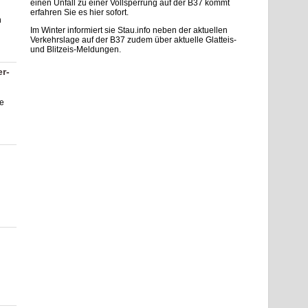
einen Unfall zu einer Vollsperrung auf der B37 kommt
erfahren Sie es hier sofort.
n
Im Winter informiert sie Stau.info neben der aktuellen
Verkehrslage auf der B37 zudem über aktuelle Glatteis-
und Blitzeis-Meldungen.
r-
ße