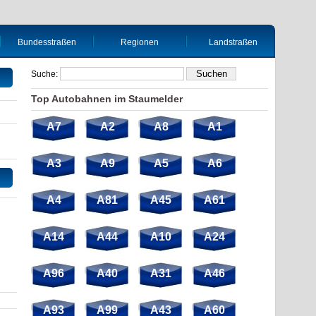
Bundesstraßen
Regionen
Landstraßen
Suche:
Top Autobahnen im Staumelder
A7
A2
A8
A1
A3
A9
A5
A6
A4
A81
A45
A61
A14
A44
A10
A24
A96
A40
A31
A46
A93
A99
A43
A60