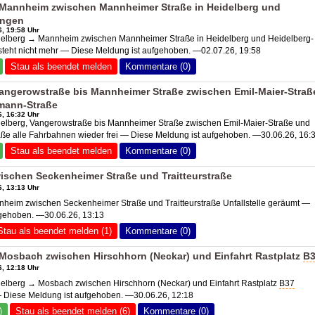
 Mannheim zwischen Mannheimer Straße in Heidelberg und
ingen
, 19:58 Uhr
lberg → Mannheim zwischen Mannheimer Straße in Heidelberg und Heidelberg-
teht nicht mehr — Diese Meldung ist aufgehoben. —02.07.26, 19:58
Stau als beendet melden
Kommentare (0)
angerowstraße bis Mannheimer Straße zwischen Emil-Maier-Straß
mann-Straße
, 16:32 Uhr
lberg, Vangerowstraße bis Mannheimer Straße zwischen Emil-Maier-Straße und
ße alle Fahrbahnen wieder frei — Diese Meldung ist aufgehoben. —30.06.26, 16:
Stau als beendet melden
Kommentare (0)
schen Seckenheimer Straße und Traitteurstraße
, 13:13 Uhr
eim zwischen Seckenheimer Straße und Traitteurstraße Unfallstelle geräumt —
fgehoben. —30.06.26, 13:13
Stau als beendet melden (1)
Kommentare (0)
Mosbach zwischen Hirschhorn (Neckar) und Einfahrt Rastplatz
B
, 12:18 Uhr
lberg → Mosbach zwischen Hirschhorn (Neckar) und Einfahrt Rastplatz
B37
— Diese Meldung ist aufgehoben. —30.06.26, 12:18
)
Stau als beendet melden (6)
Kommentare (0)