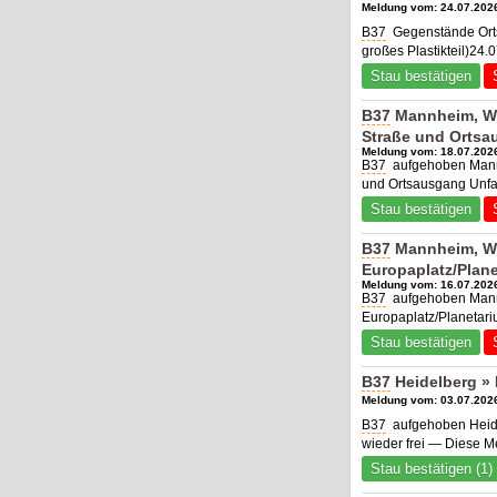
Meldung vom: 24.07.2026
B37
Gegenstände Ortsd
großes Plastikteil)24.
Stau bestätigen
B37
Mannheim, Wil
Straße und Orts
Meldung vom: 18.07.2026
B37
aufgehoben Mannhe
und Ortsausgang Unfa
Stau bestätigen
B37
Mannheim, Wi
Europaplatz/Plan
Meldung vom: 16.07.2026
B37
aufgehoben Mannh
Europaplatz/Planetari
Stau bestätigen
B37
Heidelberg » 
Meldung vom: 03.07.2026
B37
aufgehoben Heide
wieder frei — Diese M
Stau bestätigen (1)