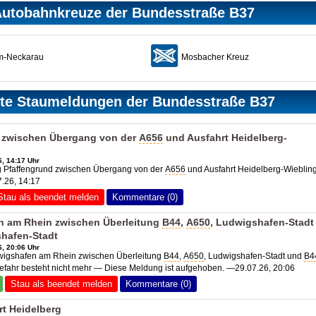
utobahnkreuze der Bundesstraße B37
m-Neckarau
Mosbacher Kreuz
zte Staumeldungen der Bundesstraße B37
 zwischen Übergang von der
A656
und Ausfahrt Heidelberg-
, 14:17 Uhr
Pfaffengrund zwischen Übergang von der
A656
und Ausfahrt Heidelberg-Wieblin
.26, 14:17
Stau als beendet melden
Kommentare (0)
 am Rhein zwischen Überleitung
B44
,
A650
, Ludwigshafen-Stadt
shafen-Stadt
, 20:06 Uhr
igshafen am Rhein zwischen Überleitung
B44
,
A650
, Ludwigshafen-Stadt und
B4
fahr besteht nicht mehr — Diese Meldung ist aufgehoben. —29.07.26, 20:06
Stau als beendet melden
Kommentare (0)
t Heidelberg