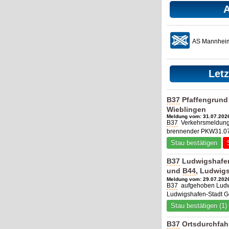
A
AS Mannhei
Let
B37
Pfaffengrund
Wieblingen
Meldung vom: 31.07.2026
B37
Verkehrsmeldung 
brennender PKW31.07
Stau bestätigen
B37
Ludwigshafen
und
B44
, Ludwig
Meldung vom: 29.07.2026
B37
aufgehoben Ludw
Ludwigshafen-Stadt Ge
Stau bestätigen (1)
B37
Ortsdurchfahr