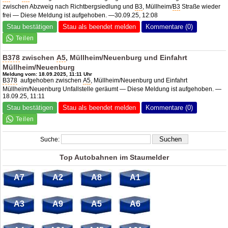
zwischen Abzweig nach Richtbergsiedlung und
B3
, Müllheim/
B3
Straße wieder
frei — Diese Meldung ist aufgehoben. —30.09.25, 12:08
Stau bestätigen
Stau als beendet melden
Kommentare (0)
B378
zwischen
A5
, Müllheim/Neuenburg und Einfahrt
Müllheim/Neuenburg
Meldung vom: 18.09.2025, 11:11 Uhr
B378
aufgehoben zwischen
A5
, Müllheim/Neuenburg und Einfahrt
Müllheim/Neuenburg Unfallstelle geräumt — Diese Meldung ist aufgehoben. —
18.09.25, 11:11
Stau bestätigen
Stau als beendet melden
Kommentare (0)
Suche:
Top Autobahnen im Staumelder
A7
A2
A8
A1
A3
A9
A5
A6