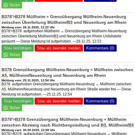
B3
78'>
B3
78 Müllheim » Grenzübergang Müllheim-Neuenburg
zwischen Überleitung Müllheim/
B3
und Neuenburg am Rhein
Meldung vom: 26.11.2025, 12:22 Uhr
B3
78'>
B3
78 aufgehoben Müllheim → Grenzübergang Müllheim-Neuenburg
zwischen Überleitung Müllheim/
B3
und Neuenburg am Rhein Unfallstelle
geräumt — Diese Meldung ist aufgehoben. —26.11.25, 12:22
Stau bestätigen
Stau als beendet melden
Kommentare (0)
B378
Grenzübergang Müllheim-Neuenburg » Müllheim zwischen
A5
, Müllheim/Neuenburg und Neuenburg am Rhein
Meldung vom: 25.11.2025, 12:54 Uhr
B378
aufgehoben Grenzübergang Müllheim-Neuenburg → Müllheim zwischen
A5
, Müllheim/Neuenburg und Neuenburg am Rhein Straße wieder frei — Diese
Meldung ist aufgehoben. —25.11.25, 12:54
Stau bestätigen
Stau als beendet melden
Kommentare (0)
B3
78'>
B3
78 Grenzübergang Müllheim-Neuenburg » Müllheim
zwischen Abzweig nach Richtbergsiedlung und
B3
, Müllheim/
B3
Meldung vom: 30.09.2025, 12:08 Uhr
B3
78'>
B3
78 aufgehoben Grenzübergang Müllheim-Neuenburg → Müllheim