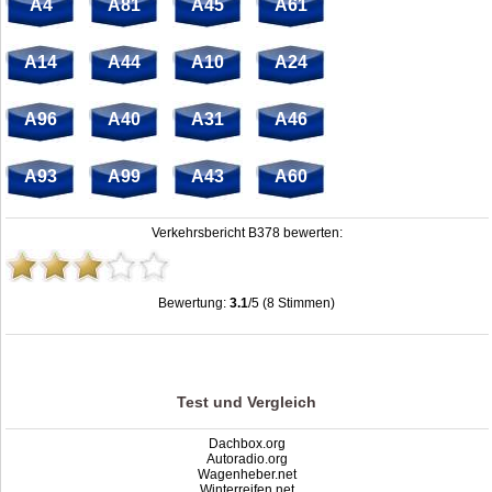
A4
A81
A45
A61
A14
A44
A10
A24
A96
A40
A31
A46
A93
A99
A43
A60
Verkehrsbericht B378 bewerten:
Bewertung:
3.1
/5 (8 Stimmen)
Stau B378: Unfälle, Sperrung & Baustellen | Staumelder B378
,
3.1
out of
5
based on
8
ratings
Test und Vergleich
Dachbox.org
Autoradio.org
Wagenheber.net
Winterreifen.net