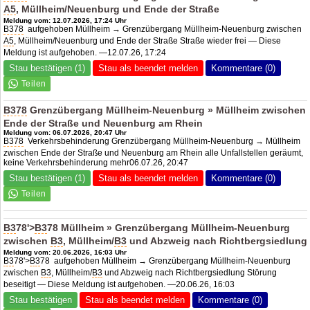
A5
, Müllheim/Neuenburg und Ende der Straße
Meldung vom: 12.07.2026, 17:24 Uhr
B378
aufgehoben Müllheim → Grenzübergang Müllheim-Neuenburg zwischen
A5
, Müllheim/Neuenburg und Ende der Straße Straße wieder frei — Diese
Meldung ist aufgehoben. —12.07.26, 17:24
Stau bestätigen (1)
Stau als beendet melden
Kommentare (0)
B378
Grenzübergang Müllheim-Neuenburg » Müllheim zwischen
Ende der Straße und Neuenburg am Rhein
Meldung vom: 06.07.2026, 20:47 Uhr
B378
Verkehrsbehinderung Grenzübergang Müllheim-Neuenburg → Müllheim
zwischen Ende der Straße und Neuenburg am Rhein alle Unfallstellen geräumt,
keine Verkehrsbehinderung mehr06.07.26, 20:47
Stau bestätigen (1)
Stau als beendet melden
Kommentare (0)
B3
78'>
B3
78 Müllheim » Grenzübergang Müllheim-Neuenburg
zwischen
B3
, Müllheim/
B3
und Abzweig nach Richtbergsiedlung
Meldung vom: 20.06.2026, 16:03 Uhr
B3
78'>
B3
78 aufgehoben Müllheim → Grenzübergang Müllheim-Neuenburg
zwischen
B3
, Müllheim/
B3
und Abzweig nach Richtbergsiedlung Störung
beseitigt — Diese Meldung ist aufgehoben. —20.06.26, 16:03
Stau bestätigen
Stau als beendet melden
Kommentare (0)