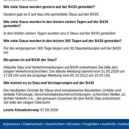
Wie viele Staus wurden gestern auf der B430 gemeldet?
Gestern gab es 0 auf
stau.info
gemeldete Staus auf der B430.
Wie viele Staus wurden in den letzten sieben Tagen auf der B430
gemeldet?
In den letzten sieben Tagen wurden uns 0 Staus auf der B430 gemeldet.
Wie viele Staus wurden in den letzten 365 Tagen auf der B430 gemeldet?
Für die vergangenen 365 Tage liegen uns 30 Staumeldungen auf der B430
vor.
Wo genau ist auf B430 der Stau?
Aktuelle Stau und Verkehrsmeldungen auf B430 entnehmen Sie bitte den
obigen Verkehrsnachrichten. Die älteste Meldung stammt vom 31.05.2026 um
17:09 Uhr und die jüngstige Meldung vom 05.10.2012 um 10:25 Uhr.
Wie kommt es zu Stau und Verzögerungen auf der B430
Die häufigsten Gründe für Staus sind beispielweise Baustellen, Unfälle und
defekte Fahrzeuge, Geschwindigkeitsunterschreitungen, schlechtes Wetter, zu
dichter Verkehr o.ä. - die genauen Ursachen für den B430 Stau entnehmen
Sie bitte der obigen Übersicht.
Letzte Aktualisierung:
07.08.2026
Impressum
•
Datenschutz
•
Nachrichten
•
Brücken
•
Flughäfen
•
Autohöfe
•
Autob