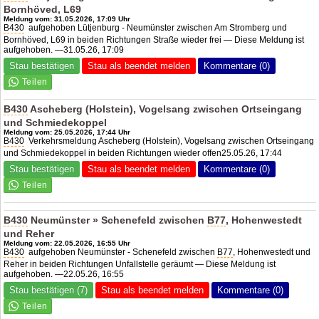
Bornhöved, L69
Meldung vom: 31.05.2026, 17:09 Uhr
B430
aufgehoben Lütjenburg - Neumünster zwischen Am Stromberg und
Bornhöved, L69 in beiden Richtungen Straße wieder frei — Diese Meldung ist
aufgehoben. —31.05.26, 17:09
Stau bestätigen
Stau als beendet melden
Kommentare (0)
B430
Ascheberg (Holstein), Vogelsang zwischen Ortseingang
und Schmiedekoppel
Meldung vom: 25.05.2026, 17:44 Uhr
B430
Verkehrsmeldung Ascheberg (Holstein), Vogelsang zwischen Ortseingang
und Schmiedekoppel in beiden Richtungen wieder offen25.05.26, 17:44
Stau bestätigen
Stau als beendet melden
Kommentare (0)
B430
Neumünster » Schenefeld zwischen
B77
, Hohenwestedt
und Reher
Meldung vom: 22.05.2026, 16:55 Uhr
B430
aufgehoben Neumünster - Schenefeld zwischen
B77
, Hohenwestedt und
Reher in beiden Richtungen Unfallstelle geräumt — Diese Meldung ist
aufgehoben. —22.05.26, 16:55
Stau bestätigen (7)
Stau als beendet melden
Kommentare (0)