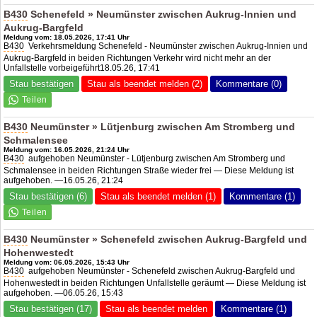
B430
Schenefeld » Neumünster zwischen Aukrug-Innien und
Aukrug-Bargfeld
Meldung vom: 18.05.2026, 17:41 Uhr
B430
Verkehrsmeldung Schenefeld - Neumünster zwischen Aukrug-Innien und
Aukrug-Bargfeld in beiden Richtungen Verkehr wird nicht mehr an der
Unfallstelle vorbeigeführt18.05.26, 17:41
Stau bestätigen
Stau als beendet melden (2)
Kommentare (0)
B430
Neumünster » Lütjenburg zwischen Am Stromberg und
Schmalensee
Meldung vom: 16.05.2026, 21:24 Uhr
B430
aufgehoben Neumünster - Lütjenburg zwischen Am Stromberg und
Schmalensee in beiden Richtungen Straße wieder frei — Diese Meldung ist
aufgehoben. —16.05.26, 21:24
Stau bestätigen (6)
Stau als beendet melden (1)
Kommentare (1)
B430
Neumünster » Schenefeld zwischen Aukrug-Bargfeld und
Hohenwestedt
Meldung vom: 06.05.2026, 15:43 Uhr
B430
aufgehoben Neumünster - Schenefeld zwischen Aukrug-Bargfeld und
Hohenwestedt in beiden Richtungen Unfallstelle geräumt — Diese Meldung ist
aufgehoben. —06.05.26, 15:43
Stau bestätigen (17)
Stau als beendet melden
Kommentare (1)