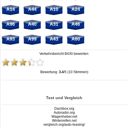
A14
A44
A10
A24
A96
A40
A31
A46
A93
A99
A43
A60
Verkehrsbericht B430 bewerten:
Bewertung:
3.4
/5 (10 Stimmen)
Stau B430: Unfälle, Sperrung & Baustellen | Staumelder B430
,
3.4
out of
5
based on
10
ratings
Test und Vergleich
Dachbox.org
Autoradio.org
Wagenheber.net
Winterreifen.net
vergleich.org/auto-leasing/