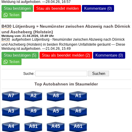
Meldung ist aufgehoben. —28.04.26, 16:57
Stau bestätigen
Stau als beendet melden
Kommentare (0)
B430
Lütjenburg » Neumünster zwischen Abzweig nach Dörnick
und Ascheberg (Holstein)
Meldung vom: 21.04.2026, 15:49 Uhr
B430
aufgehoben Lütjenburg - Neumünster zwischen Abzweig nach Dörnick
und Ascheberg (Holstein) in beiden Richtungen Unfallstelle geräumt — Diese
Meldung ist aufgehoben. —21.04.26, 15:49
Stau bestätigen (5)
Stau als beendet melden (2)
Kommentare (0)
Suche:
Top Autobahnen im Staumelder
A7
A2
A8
A1
A3
A9
A5
A6
A4
A81
A45
A61