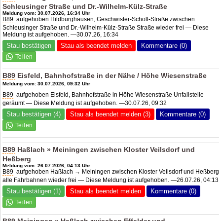
Schleusinger Straße und Dr.-Wilhelm-Külz-Straße
Meldung vom: 30.07.2026, 16:34 Uhr
B89
aufgehoben Hildburghausen, Geschwister-Scholl-Straße zwischen
Schleusinger Straße und Dr.-Wilhelm-Külz-Straße Straße wieder frei — Diese
Meldung ist aufgehoben. —30.07.26, 16:34
Stau bestätigen
Stau als beendet melden
Kommentare (0)
B89
Eisfeld, Bahnhofstraße in der Nähe / Höhe Wiesenstraße
Meldung vom: 30.07.2026, 09:32 Uhr
B89
aufgehoben Eisfeld, Bahnhofstraße in Höhe Wiesenstraße Unfallstelle
geräumt — Diese Meldung ist aufgehoben. —30.07.26, 09:32
Stau bestätigen (4)
Stau als beendet melden (3)
Kommentare (0)
B89
Haßlach » Meiningen zwischen Kloster Veilsdorf und
Heßberg
Meldung vom: 26.07.2026, 04:13 Uhr
B89
aufgehoben Haßlach → Meiningen zwischen Kloster Veilsdorf und Heßberg
alle Fahrbahnen wieder frei — Diese Meldung ist aufgehoben. —26.07.26, 04:13
Stau bestätigen (1)
Stau als beendet melden
Kommentare (0)