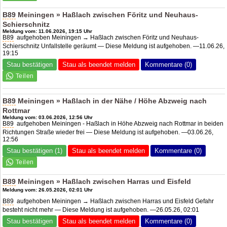
B89
Meiningen » Haßlach zwischen Föritz und Neuhaus-
Schierschnitz
Meldung vom: 11.06.2026, 19:15 Uhr
B89
aufgehoben Meiningen → Haßlach zwischen Föritz und Neuhaus-
Schierschnitz Unfallstelle geräumt — Diese Meldung ist aufgehoben. —11.06.26,
19:15
Stau bestätigen
Stau als beendet melden
Kommentare (0)
B89
Meiningen » Haßlach in der Nähe / Höhe Abzweig nach
Rottmar
Meldung vom: 03.06.2026, 12:56 Uhr
B89
aufgehoben Meiningen - Haßlach in Höhe Abzweig nach Rottmar in beiden
Richtungen Straße wieder frei — Diese Meldung ist aufgehoben. —03.06.26,
12:56
Stau bestätigen (1)
Stau als beendet melden
Kommentare (0)
B89
Meiningen » Haßlach zwischen Harras und Eisfeld
Meldung vom: 26.05.2026, 02:01 Uhr
B89
aufgehoben Meiningen → Haßlach zwischen Harras und Eisfeld Gefahr
besteht nicht mehr — Diese Meldung ist aufgehoben. —26.05.26, 02:01
Stau bestätigen
Stau als beendet melden
Kommentare (0)