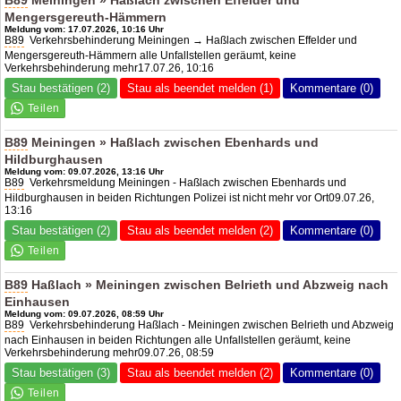
B89
Meiningen » Haßlach zwischen Effelder und
Mengersgereuth-Hämmern
Meldung vom: 17.07.2026, 10:16 Uhr
B89
Verkehrsbehinderung Meiningen → Haßlach zwischen Effelder und
Mengersgereuth-Hämmern alle Unfallstellen geräumt, keine
Verkehrsbehinderung mehr17.07.26, 10:16
Stau bestätigen (2)
Stau als beendet melden (1)
Kommentare (0)
B89
Meiningen » Haßlach zwischen Ebenhards und
Hildburghausen
Meldung vom: 09.07.2026, 13:16 Uhr
B89
Verkehrsmeldung Meiningen - Haßlach zwischen Ebenhards und
Hildburghausen in beiden Richtungen Polizei ist nicht mehr vor Ort09.07.26,
13:16
Stau bestätigen (2)
Stau als beendet melden (2)
Kommentare (0)
B89
Haßlach » Meiningen zwischen Belrieth und Abzweig nach
Einhausen
Meldung vom: 09.07.2026, 08:59 Uhr
B89
Verkehrsbehinderung Haßlach - Meiningen zwischen Belrieth und Abzweig
nach Einhausen in beiden Richtungen alle Unfallstellen geräumt, keine
Verkehrsbehinderung mehr09.07.26, 08:59
Stau bestätigen (3)
Stau als beendet melden (2)
Kommentare (0)