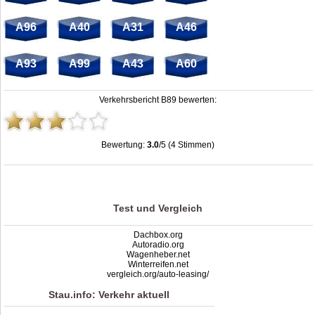
A96
A40
A31
A46
A93
A99
A43
A60
Verkehrsbericht B89 bewerten:
Bewertung:
3.0
/5 (4 Stimmen)
Stau B89: Unfälle, Sperrung & Baustellen | Staumelder B89
,
3.0
out of
5
based
on
4
ratings
Test und Vergleich
Dachbox.org
Autoradio.org
Wagenheber.net
Winterreifen.net
vergleich.org/auto-leasing/
Stau.info: Verkehr aktuell