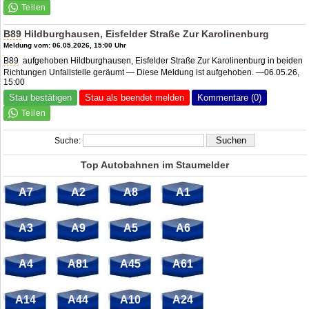
B89
Hildburghausen, Eisfelder Straße Zur Karolinenburg
Meldung vom: 06.05.2026, 15:00 Uhr
B89
aufgehoben Hildburghausen, Eisfelder Straße Zur Karolinenburg in beiden
Richtungen Unfallstelle geräumt — Diese Meldung ist aufgehoben. —06.05.26,
15:00
Stau bestätigen
Stau als beendet melden
Kommentare (0)
Suche:
Top Autobahnen im Staumelder
A7
A2
A8
A1
A3
A9
A5
A6
A4
A81
A45
A61
A14
A44
A10
A24