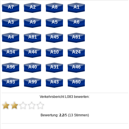
A7
A2
A8
A1
A3
A9
A5
A6
A4
A81
A45
A61
A14
A44
A10
A24
A96
A40
A31
A46
A93
A99
A43
A60
Verkehrsbericht L083 bewerten:
Bewertung:
2.2
/5 (13 Stimmen)
Stau L083: Unfälle, Sperrung & Baustellen | Staumelder L083
,
2.2
out of
5
based
on
13
ratings