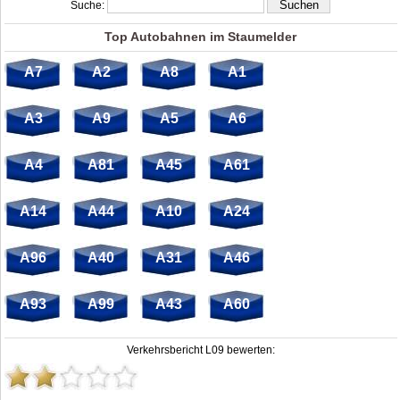
Suche:
Top Autobahnen im Staumelder
A7
A2
A8
A1
A3
A9
A5
A6
A4
A81
A45
A61
A14
A44
A10
A24
A96
A40
A31
A46
A93
A99
A43
A60
Verkehrsbericht L09 bewerten: