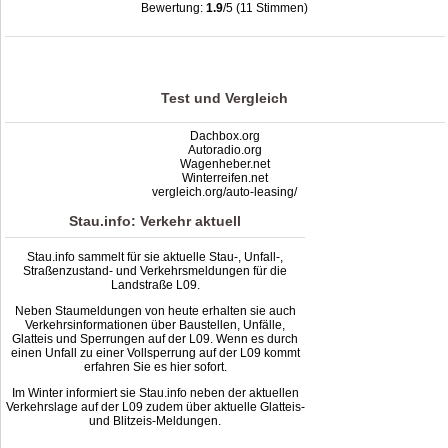
Bewertung:
1.9
/5 (11 Stimmen)
Stau L09: Unfälle, Sperrung & Baustellen | Staumelder L09
,
1.9
out of
5
based
on
11
ratings
Test und Vergleich
Dachbox.org
Autoradio.org
Wagenheber.net
Winterreifen.net
vergleich.org/auto-leasing/
Stau.info: Verkehr aktuell
Stau.info sammelt für sie aktuelle Stau-, Unfall-,
Straßenzustand- und Verkehrsmeldungen für die
Landstraße L09.
Neben Staumeldungen von heute erhalten sie auch
Verkehrsinformationen über Baustellen, Unfälle,
Glatteis und Sperrungen auf der L09. Wenn es durch
einen Unfall zu einer Vollsperrung auf der L09 kommt
erfahren Sie es hier sofort.
Im Winter informiert sie Stau.info neben der aktuellen
Verkehrslage auf der L09 zudem über aktuelle Glatteis-
und Blitzeis-Meldungen.