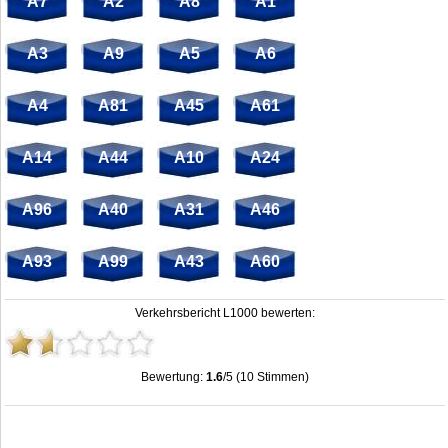
A7
A2
A8
A1
A3
A9
A5
A6
A4
A81
A45
A61
A14
A44
A10
A24
A96
A40
A31
A46
A93
A99
A43
A60
Verkehrsbericht L1000 bewerten:
Bewertung:
1.6
/5 (10 Stimmen)
Stau L1000: Unfälle, Sperrung & Baustellen | Staumelder L1000
,
1.6
out of
5
based on
10
ratings