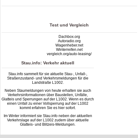
Stau L1002: Unfälle, Sperrung & Baustellen | Staumelder L1002
,
1.8
out of
5
based on
10
ratings
Test und Vergleich
Dachbox.org
Autoradio.org
Wagenheber.net
Winterreifen.net
vergleich.org/auto-leasing/
Stau.info: Verkehr aktuell
Stau.info sammelt für sie aktuelle Stau-, Unfall-,
Straßenzustand- und Verkehrsmeldungen für die
Landstraße L1002.
Neben Staumeldungen von heute erhalten sie auch
Verkehrsinformationen über Baustellen, Unfälle,
Glatteis und Sperrungen auf der L1002. Wenn es durch
einen Unfall zu einer Vollsperrung auf der L1002
kommt erfahren Sie es hier sofort.
Im Winter informiert sie Stau.info neben der aktuellen
Verkehrslage auf der L1002 zudem über aktuelle
Glatteis- und Blitzeis-Meldungen.