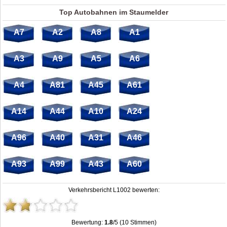
Top Autobahnen im Staumelder
A7
A2
A8
A1
A3
A9
A5
A6
A4
A81
A45
A61
A14
A44
A10
A24
A96
A40
A31
A46
A93
A99
A43
A60
Verkehrsbericht L1002 bewerten:
Bewertung:
1.8
/5 (10 Stimmen)