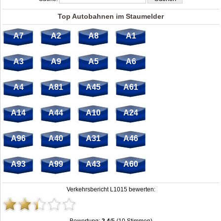
Top Autobahnen im Staumelder
A7
A2
A8
A1
A3
A9
A5
A6
A4
A81
A45
A61
A14
A44
A10
A24
A96
A40
A31
A46
A93
A99
A43
A60
Verkehrsbericht L1015 bewerten: