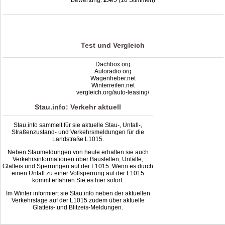
Bewertung:
2.4
/5 (10 Stimmen)
Stau L1015: Unfälle, Sperrung & Baustellen | Staumelder L1015
,
2.4
out of
5
based on
10
ratings
Test und Vergleich
Dachbox.org
Autoradio.org
Wagenheber.net
Winterreifen.net
vergleich.org/auto-leasing/
Stau.info: Verkehr aktuell
Stau.info sammelt für sie aktuelle Stau-, Unfall-,
Straßenzustand- und Verkehrsmeldungen für die
Landstraße L1015.
Neben Staumeldungen von heute erhalten sie auch
Verkehrsinformationen über Baustellen, Unfälle,
Glatteis und Sperrungen auf der L1015. Wenn es durch
einen Unfall zu einer Vollsperrung auf der L1015
kommt erfahren Sie es hier sofort.
Im Winter informiert sie Stau.info neben der aktuellen
Verkehrslage auf der L1015 zudem über aktuelle
Glatteis- und Blitzeis-Meldungen.