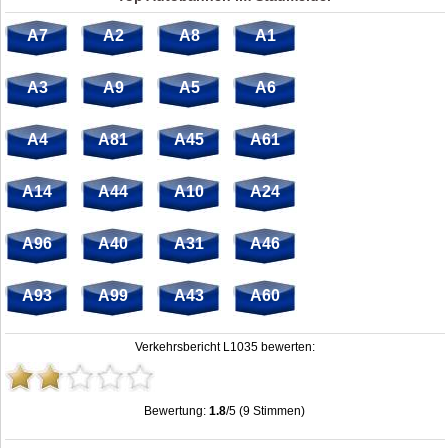
A7
A2
A8
A1
A3
A9
A5
A6
A4
A81
A45
A61
A14
A44
A10
A24
A96
A40
A31
A46
A93
A99
A43
A60
Verkehrsbericht L1035 bewerten:
Bewertung:
1.8
/5 (9 Stimmen)
Stau L1035: Unfälle, Sperrung & Baustellen | Staumelder L1035
,
1.8
out of
5