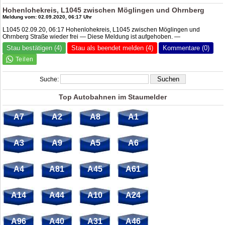
Hohenlohekreis, L1045 zwischen Möglingen und Ohrnberg
Meldung vom: 02.09.2020, 06:17 Uhr
L1045 02.09.20, 06:17 Hohenlohekreis, L1045 zwischen Möglingen und
Ohrnberg Straße wieder frei — Diese Meldung ist aufgehoben. —
Stau bestätigen (4)
Stau als beendet melden (4)
Kommentare (0)
Suche:
Top Autobahnen im Staumelder
A7
A2
A8
A1
A3
A9
A5
A6
A4
A81
A45
A61
A14
A44
A10
A24
A96
A40
A31
A46