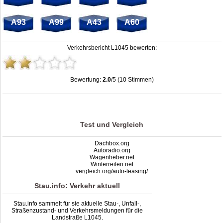
A93
A99
A43
A60
Verkehrsbericht L1045 bewerten:
Bewertung:
2.0
/5 (10 Stimmen)
Stau L1045: Unfälle, Sperrung & Baustellen | Staumelder L1045
,
2.0
out of
5
based on
10
ratings
Test und Vergleich
Dachbox.org
Autoradio.org
Wagenheber.net
Winterreifen.net
vergleich.org/auto-leasing/
Stau.info: Verkehr aktuell
Stau.info sammelt für sie aktuelle Stau-, Unfall-,
Straßenzustand- und Verkehrsmeldungen für die
Landstraße L1045.