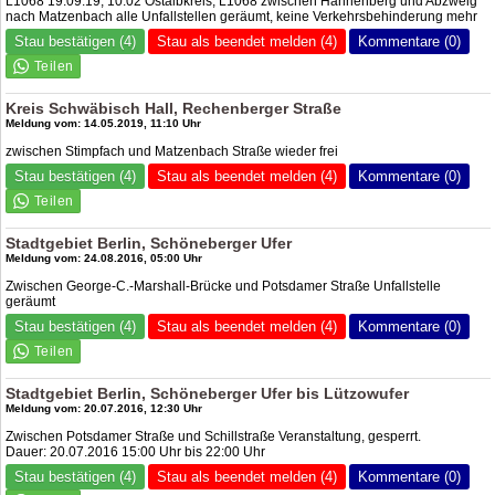
L1068 19.09.19, 10:02 Ostalbkreis, L1068 zwischen Hahnenberg und Abzweig
nach Matzenbach alle Unfallstellen geräumt, keine Verkehrsbehinderung mehr
Stau bestätigen (4)
Stau als beendet melden (4)
Kommentare (0)
Kreis Schwäbisch Hall, Rechenberger Straße
Meldung vom: 14.05.2019, 11:10 Uhr
zwischen Stimpfach und Matzenbach Straße wieder frei
Stau bestätigen (4)
Stau als beendet melden (4)
Kommentare (0)
Stadtgebiet Berlin, Schöneberger Ufer
Meldung vom: 24.08.2016, 05:00 Uhr
Zwischen George-C.-Marshall-Brücke und Potsdamer Straße Unfallstelle
geräumt
Stau bestätigen (4)
Stau als beendet melden (4)
Kommentare (0)
Stadtgebiet Berlin, Schöneberger Ufer bis Lützowufer
Meldung vom: 20.07.2016, 12:30 Uhr
Zwischen Potsdamer Straße und Schillstraße Veranstaltung, gesperrt.
Dauer: 20.07.2016 15:00 Uhr bis 22:00 Uhr
Stau bestätigen (4)
Stau als beendet melden (4)
Kommentare (0)