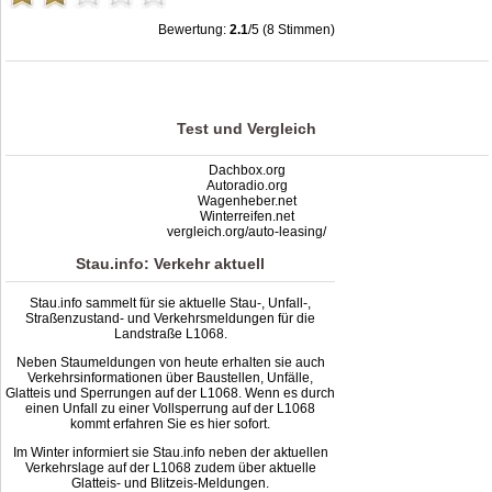
Bewertung:
2.1
/5 (8 Stimmen)
Stau L1068: Unfälle, Sperrung & Baustellen | Staumelder L1068
,
2.1
out of
5
based on
8
ratings
Test und Vergleich
Dachbox.org
Autoradio.org
Wagenheber.net
Winterreifen.net
vergleich.org/auto-leasing/
Stau.info: Verkehr aktuell
Stau.info sammelt für sie aktuelle Stau-, Unfall-,
Straßenzustand- und Verkehrsmeldungen für die
Landstraße L1068.
Neben Staumeldungen von heute erhalten sie auch
Verkehrsinformationen über Baustellen, Unfälle,
Glatteis und Sperrungen auf der L1068. Wenn es durch
einen Unfall zu einer Vollsperrung auf der L1068
kommt erfahren Sie es hier sofort.
Im Winter informiert sie Stau.info neben der aktuellen
Verkehrslage auf der L1068 zudem über aktuelle
Glatteis- und Blitzeis-Meldungen.