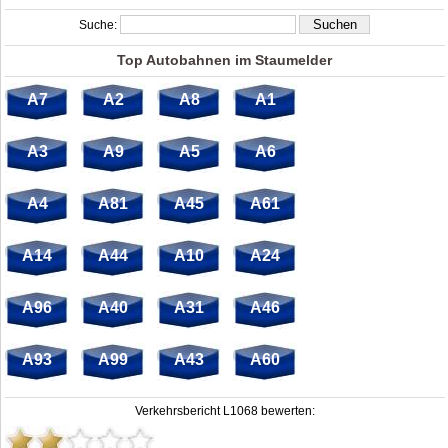
Suche:
Top Autobahnen im Staumelder
A7
A2
A8
A1
A3
A9
A5
A6
A4
A81
A45
A61
A14
A44
A10
A24
A96
A40
A31
A46
A93
A99
A43
A60
Verkehrsbericht L1068 bewerten: