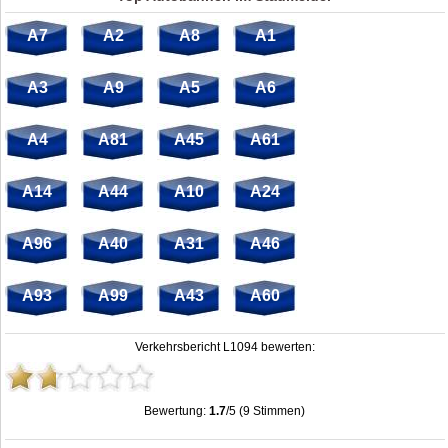
A7
A2
A8
A1
A3
A9
A5
A6
A4
A81
A45
A61
A14
A44
A10
A24
A96
A40
A31
A46
A93
A99
A43
A60
Verkehrsbericht L1094 bewerten:
Bewertung:
1.7
/5 (9 Stimmen)
Stau L1094: Unfälle, Sperrung & Baustellen | Staumelder L1094
,
1.7
out of
5