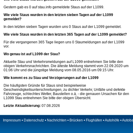
Gestern gab es 0 auf
stau.info
gemeldete Staus auf der L1099.
Wie viele Staus wurden in den letzten sieben Tagen auf der L1099
gemeldet?
In den letzten sieben Tagen wurden uns 0 Staus auf der L1099 gemeldet.
Wie viele Staus wurden in den letzten 365 Tagen auf der L1099 gemeldet?
Für die vergangenen 365 Tage liegen uns 0 Staumeldungen auf der L1099
vor.
Wo genau ist auf L1099 der Stau?
Aktuelle Stau und Verkehrsmeldungen auf L1099 entnehmen Sie bitte den
obigen Verkehrsnachrichten. Die älteste Meldung stammt vom 22.09.2020 um
01:06 Uhr und die jüngstige Meldung vom 08.05.2016 um 09:15 Uhr.
Wie kommt es zu Stau und Verzögerungen auf der L1099
Die häufigsten Gründe für Staus sind beispielweise
Geschwindigkeitsunterschreitungen, zu dichter Verkehr, Unfälle und defekte
Fahrzeuge, schlechtes Wetter, Baustellen o.ä. - die genauen Ursachen für den
L1099 Stau entnehmen Sie bitte der obigen Übersicht.
Letzte Aktualisierung:
07.08.2026
Impressum
•
Datenschutz
•
Nachrichten
•
Brücken
•
Flughäfen
•
Autohöfe
•
Autob