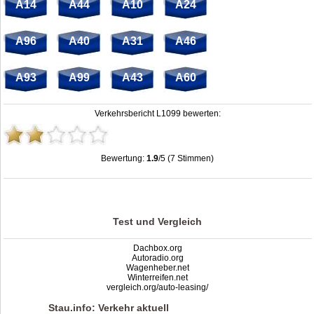
A14
A44
A10
A24
A96
A40
A31
A46
A93
A99
A43
A60
Verkehrsbericht L1099 bewerten:
Bewertung:
1.9
/5 (7 Stimmen)
Stau L1099: Unfälle, Sperrung & Baustellen | Staumelder L1099
,
1.9
out of
5
based on
7
ratings
Test und Vergleich
Dachbox.org
Autoradio.org
Wagenheber.net
Winterreifen.net
vergleich.org/auto-leasing/
Stau.info: Verkehr aktuell