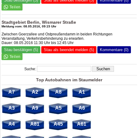
Stau bestätigen (5)
Stau als beendet melden (5)
Kommentare (0)
Stadtgebiet Berlin, Wismarer Straße
Meldung vom: 08.05.2016, 09:15 Uhr
Zwischen Goerzallee und Ostpreußendamm in beiden Richtungen
Veranstaltung, Verkehrsbehinderung zu erwarten.
Dauer: 08.05.2016 11:30 Uhr bis 12:45 Uhr
Stau bestätigen (5)
Stau als beendet melden (5)
Kommentare (0)
Suche:
Top Autobahnen im Staumelder
A7
A2
A8
A1
A3
A9
A5
A6
A4
A81
A45
A61