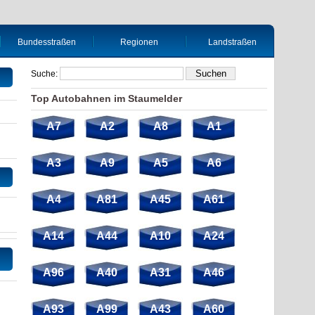
Bundesstraßen
Regionen
Landstraßen
Suche:
Top Autobahnen im Staumelder
A7
A2
A8
A1
A3
A9
A5
A6
A4
A81
A45
A61
A14
A44
A10
A24
A96
A40
A31
A46
A93
A99
A43
A60