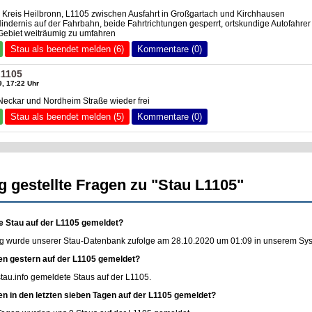
 Kreis Heilbronn, L1105 zwischen Ausfahrt in Großgartach und Kirchhausen
ndernis auf der Fahrbahn, beide Fahrtrichtungen gesperrt, ortskundige Autofahrer
Gebiet weiträumig zu umfahren
Stau als beendet melden (6)
Kommentare (0)
L1105
, 17:22 Uhr
Neckar und Nordheim Straße wieder frei
Stau als beendet melden (5)
Kommentare (0)
g gestellte Fragen zu "Stau L1105"
e Stau auf der L1105 gemeldet?
g wurde unserer Stau-Datenbank zufolge am 28.10.2020 um 01:09 in unserem Syste
en gestern auf der L1105 gemeldet?
stau.info
gemeldete Staus auf der L1105.
en in den letzten sieben Tagen auf der L1105 gemeldet?