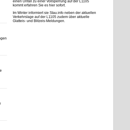
einen Unfall zu einer Vollsperrung auf der L1105
kommt erfahren Sie es hier sofort.
Im Winter informiert sie Stau.info neben der aktuellen
Verkehrslage auf der L1105 zudem über aktuelle
Glatteis- und Blitzeis-Meldungen.
ngen
ße
r