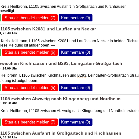
 Kreis Heilbronn, L1105 zwischen Ausfahrt in Großgartach und Kirchhausen
eseitigt
Stau als beendet melden (7)
Kommentare (0)
 L1105 zwischen K2081 und Lauffen am Neckar
, 23:46 Uhr
6 Kreis Heilbronn, L1105 zwischen K2081 und Lauffen am Neckar in beiden Richtu
Diese Meldung ist aufgehoben. —
Stau als beendet melden (6)
Kommentare (0)
 zwischen Kirchhausen und
B293
, Leingarten-Großgartach
, 14:00 Uhr
0 Heilbronn, L1105 zwischen Kirchhausen und
B293
, Leingarten-Großgartach Stra
eldung ist aufgehoben. —
Stau als beendet melden (5)
Kommentare (0)
 L1105 zwischen Abzweig nach Klingenberg und Nordheim
, 19:10 Uhr
0 Kreis Heilbronn, L1105 zwischen Abzweig nach Klingenberg und Nordheim wiede
Stau als beendet melden (7)
Kommentare (0)
 L1105 zwischen Ausfahrt in Großgartach und Kirchhausen
, 06:10 Uhr