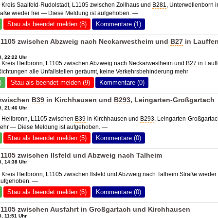
 Kreis Saalfeld-Rudolstadt, L1105 zwischen Zollhaus und
B281
, Unterwellenborn i
aße wieder frei — Diese Meldung ist aufgehoben. —
Stau als beendet melden (8)
Kommentare (1)
 L1105 zwischen Abzweig nach Neckarwestheim und
B27
in Lauffe
, 22:22 Uhr
2 Kreis Heilbronn, L1105 zwischen Abzweig nach Neckarwestheim und
B27
in Lauf
ichtungen alle Unfallstellen geräumt, keine Verkehrsbehinderung mehr
)
Stau als beendet melden (9)
Kommentare (0)
 zwischen
B39
in Kirchhausen und
B293
, Leingarten-Großgartach
, 21:46 Uhr
6 Heilbronn, L1105 zwischen
B39
in Kirchhausen und
B293
, Leingarten-Großgarta
 mehr — Diese Meldung ist aufgehoben. —
Stau als beendet melden (5)
Kommentare (0)
L1105 zwischen Ilsfeld und Abzweig nach Talheim
, 14:38 Uhr
 Kreis Heilbronn, L1105 zwischen Ilsfeld und Abzweig nach Talheim Straße wieder 
aufgehoben. —
Stau als beendet melden (6)
Kommentare (0)
 L1105 zwischen Ausfahrt in Großgartach und Kirchhausen
, 11:51 Uhr