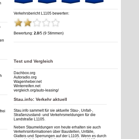
n
Verkehrsbericht L1105 bewerten:
n
Bewertung:
2.0
/5 (9 Stimmen)
fen
Stau L1105: Unfälle, Sperrung & Baustellen | Staumelder
L1105
,
2.0
out of
5
based on
9
ratings
Test und Vergleich
Dachbox.org
ch
Autoradio.org
Wagenheber.net
Winterreifen.net
vergleich.org/auto-leasing/
Stau.info: Verkehr aktuell
Stau.info sammelt für sie aktuelle Stau-, Unfall-,
frei
Straßenzustand- und Verkehrsmeldungen für die
Landstraße L1105.
Neben Staumeldungen von heute erhalten sie auch
Verkehrsinformationen über Baustellen, Unfälle,
Glatteis und Sperrungen auf der L1105. Wenn es durch