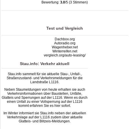
Bewertung:
3.0
/5 (3 Stimmen)
Stau L1116: Unfälle, Sperrung & Baustellen | Staumelder L1116
,
3.0
out of
5
based on
3
ratings
Test und Vergleich
Dachbox.org
Autoradio.org
Wagenheber.net
Winterreifen.net
vergleich.org/auto-leasing/
Stau.info: Verkehr aktuell
Stau.info sammelt für sie aktuelle Stau-, Unfall-,
Straßenzustand- und Verkehrsmeldungen für die
Landstraße L1116.
Neben Staumeldungen von heute erhalten sie auch
Verkehrsinformationen über Baustellen, Unfälle,
Glatteis und Sperrungen auf der L1116. Wenn es durch
einen Unfall zu einer Vollsperrung auf der L1116
kommt erfahren Sie es hier sofort.
Im Winter informiert sie Stau.info neben der aktuellen
Verkehrslage auf der L1116 zudem über aktuelle
Glatteis- und Blitzeis-Meldungen.