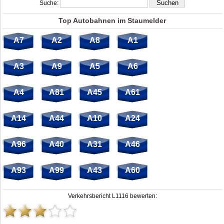
Suche:
Top Autobahnen im Staumelder
A7
A2
A8
A1
A3
A9
A5
A6
A4
A81
A45
A61
A14
A44
A10
A24
A96
A40
A31
A46
A93
A99
A43
A60
Verkehrsbericht L1116 bewerten: