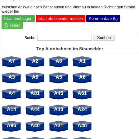
zwischen Abzweig nach Benshausen und Viernau in beiden Richtungen Straße
wieder frei
Stau bestätigen
Stau als beendet melden
Kommentare (0)
Suche:
Top Autobahnen im Staumelder
A7
A2
A8
A1
A3
A9
A5
A6
A4
A81
A45
A61
A14
A44
A10
A24
A96
A40
A31
A46