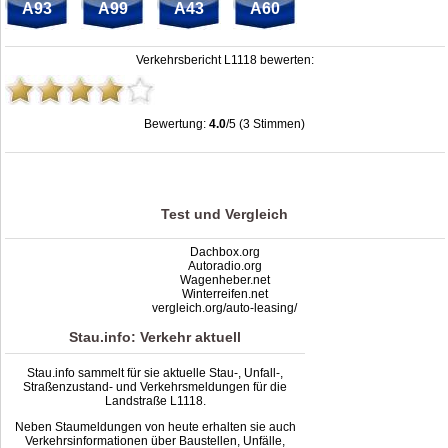
A93
A99
A43
A60
Verkehrsbericht L1118 bewerten:
Bewertung:
4.0
/5 (3 Stimmen)
Stau L1118: Unfälle, Sperrung & Baustellen | Staumelder L1118
,
4.0
out of
5
based on
3
ratings
Test und Vergleich
Dachbox.org
Autoradio.org
Wagenheber.net
Winterreifen.net
vergleich.org/auto-leasing/
Stau.info: Verkehr aktuell
Stau.info sammelt für sie aktuelle Stau-, Unfall-,
Straßenzustand- und Verkehrsmeldungen für die
Landstraße L1118.
Neben Staumeldungen von heute erhalten sie auch
Verkehrsinformationen über Baustellen, Unfälle,