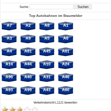
Suche:
Top Autobahnen im Staumelder
A7
A2
A8
A1
A3
A9
A5
A6
A4
A81
A45
A61
A14
A44
A10
A24
A96
A40
A31
A46
A93
A99
A43
A60
Verkehrsbericht L1121 bewerten: