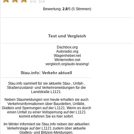
Bewertung:
2.8
/5 (5 Stimmen)
Stau L1121: Unfälle, Sperrung & Baustellen | Staumelder L1121
,
2.8
out of
5
based on
5
ratings
Test und Vergleich
Dachbox.org
Autoradio.org
Wagenheber.net
Winterreifen.net
vergleich.org/auto-leasing/
Stau.info: Verkehr aktuell
Stau.info sammelt für sie aktuelle Stau-, Unfall-,
Straßenzustand- und Verkehrsmeldungen für die
Landstraße L1121.
Neben Staumeldungen von heute erhalten sie auch
Verkehrsinformationen über Baustellen, Unfälle,
Glatteis und Sperrungen auf der L1121. Wenn es durch
einen Unfall zu einer Vollsperrung auf der L1121
kommt erfahren Sie es hier sofort.
Im Winter informiert sie Stau.info neben der aktuellen
Verkehrslage auf der L1121 zudem über aktuelle
Glatteis- und Blitzeis-Meldungen.