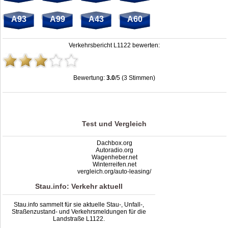
A93
A99
A43
A60
Verkehrsbericht L1122 bewerten:
Bewertung:
3.0
/5 (3 Stimmen)
Stau L1122: Unfälle, Sperrung & Baustellen | Staumelder L1122
,
3.0
out of
5
based on
3
ratings
Test und Vergleich
Dachbox.org
Autoradio.org
Wagenheber.net
Winterreifen.net
vergleich.org/auto-leasing/
Stau.info: Verkehr aktuell
Stau.info sammelt für sie aktuelle Stau-, Unfall-,
Straßenzustand- und Verkehrsmeldungen für die
Landstraße L1122.