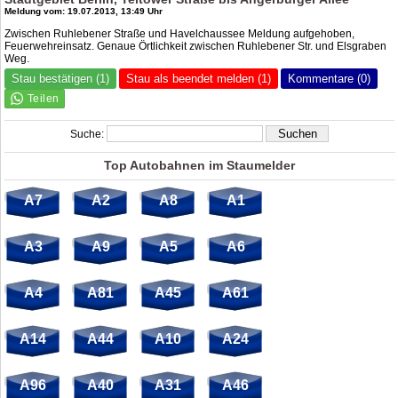
Meldung vom: 19.07.2013, 13:49 Uhr
Zwischen Ruhlebener Straße und Havelchaussee Meldung aufgehoben,
Feuerwehreinsatz. Genaue Örtlichkeit zwischen Ruhlebener Str. und Elsgraben
Weg.
Stau bestätigen (1)
Stau als beendet melden (1)
Kommentare (0)
Suche:
Top Autobahnen im Staumelder
A7
A2
A8
A1
A3
A9
A5
A6
A4
A81
A45
A61
A14
A44
A10
A24
A96
A40
A31
A46