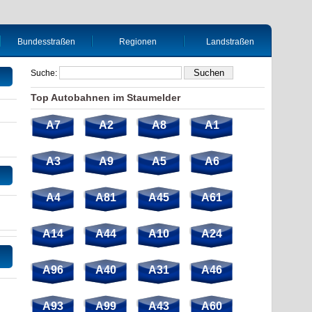
Bundesstraßen
Regionen
Landstraßen
Suche:
Top Autobahnen im Staumelder
A7
A2
A8
A1
A3
A9
A5
A6
A4
A81
A45
A61
A14
A44
A10
A24
A96
A40
A31
A46
A93
A99
A43
A60