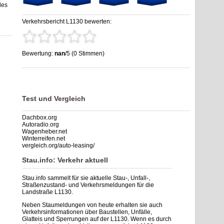
des
Verkehrsbericht L1130 bewerten:
Bewertung:
nan
/5 (0 Stimmen)
Stau L1130: Unfälle, Sperrung & Baustellen | Staumelder
L1130
,
nan
out of
5
based on
0
ratings
Test und Vergleich
Dachbox.org
Autoradio.org
Wagenheber.net
Winterreifen.net
vergleich.org/auto-leasing/
Stau.info: Verkehr aktuell
Stau.info sammelt für sie aktuelle Stau-, Unfall-,
Straßenzustand- und Verkehrsmeldungen für die
Landstraße L1130.
Neben Staumeldungen von heute erhalten sie auch
Verkehrsinformationen über Baustellen, Unfälle,
Glatteis und Sperrungen auf der L1130. Wenn es durch