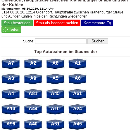
Oldendorf, Hauptstraße zwischen Kranenburger Straße und Auf
der Kuhlen
Meldung vom: 08.10.2020, 12:14 Uhr
L114 08.10.20, 12:14 Oldendorf, Hauptstraße zwischen Kranenburger Straße
und Auf der Kuhlen in beiden Richtungen wieder offen
Stau bestätigen
Stau als beendet melden
Kommentare (0)
Suche:
Top Autobahnen im Staumelder
A7
A2
A8
A1
A3
A9
A5
A6
A4
A81
A45
A61
A14
A44
A10
A24
A96
A40
A31
A46