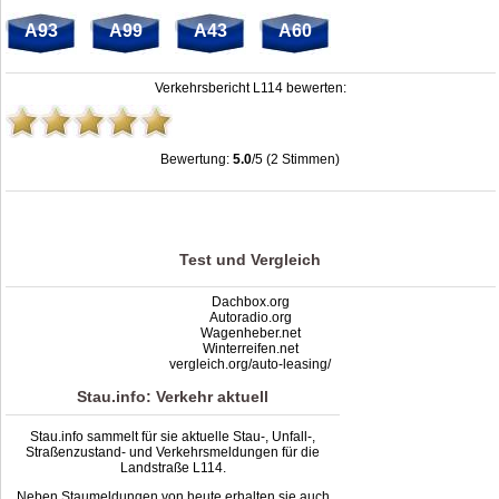
A93
A99
A43
A60
Verkehrsbericht L114 bewerten:
Bewertung:
5.0
/5 (2 Stimmen)
Stau L114: Unfälle, Sperrung & Baustellen | Staumelder L114
,
5.0
out of
5
based
on
2
ratings
Test und Vergleich
Dachbox.org
Autoradio.org
Wagenheber.net
Winterreifen.net
vergleich.org/auto-leasing/
Stau.info: Verkehr aktuell
Stau.info sammelt für sie aktuelle Stau-, Unfall-,
Straßenzustand- und Verkehrsmeldungen für die
Landstraße L114.
Neben Staumeldungen von heute erhalten sie auch