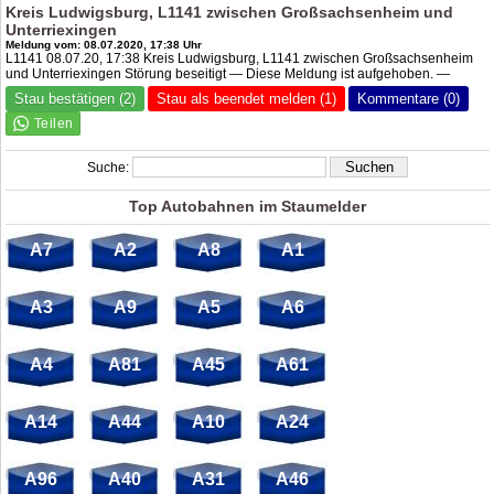
Kreis Ludwigsburg, L1141 zwischen Großsachsenheim und
Unterriexingen
Meldung vom: 08.07.2020, 17:38 Uhr
L1141 08.07.20, 17:38 Kreis Ludwigsburg, L1141 zwischen Großsachsenheim
und Unterriexingen Störung beseitigt — Diese Meldung ist aufgehoben. —
Stau bestätigen (2)
Stau als beendet melden (1)
Kommentare (0)
Suche:
Top Autobahnen im Staumelder
A7
A2
A8
A1
A3
A9
A5
A6
A4
A81
A45
A61
A14
A44
A10
A24
A96
A40
A31
A46