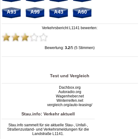
A93
A99
A43
A60
Verkehrsbericht L1141 bewerten:
Bewertung:
3.2
/5 (5 Stimmen)
Stau L1141: Unfälle, Sperrung & Baustellen | Staumelder L1141
,
3.2
out of
5
based on
5
ratings
Test und Vergleich
Dachbox.org
Autoradio.org
Wagenheber.net
Winterreifen.net
vergleich.org/auto-leasing/
Stau.info: Verkehr aktuell
Stau.info sammelt für sie aktuelle Stau-, Unfall-,
Straßenzustand- und Verkehrsmeldungen für die
Landstraße L1141.