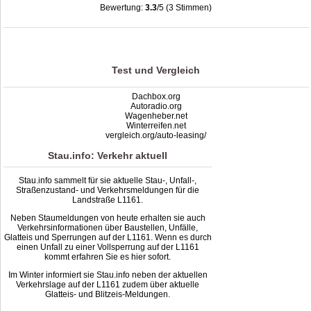
Bewertung:
3.3
/5 (3 Stimmen)
Stau L1161: Unfälle, Sperrung & Baustellen | Staumelder L1161
,
3.3
out of
5
based on
3
ratings
Test und Vergleich
Dachbox.org
Autoradio.org
Wagenheber.net
Winterreifen.net
vergleich.org/auto-leasing/
Stau.info: Verkehr aktuell
Stau.info sammelt für sie aktuelle Stau-, Unfall-,
Straßenzustand- und Verkehrsmeldungen für die
Landstraße L1161.
Neben Staumeldungen von heute erhalten sie auch
Verkehrsinformationen über Baustellen, Unfälle,
Glatteis und Sperrungen auf der L1161. Wenn es durch
einen Unfall zu einer Vollsperrung auf der L1161
kommt erfahren Sie es hier sofort.
Im Winter informiert sie Stau.info neben der aktuellen
Verkehrslage auf der L1161 zudem über aktuelle
Glatteis- und Blitzeis-Meldungen.