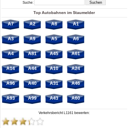
Suche:
Top Autobahnen im Staumelder
A7
A2
A8
A1
A3
A9
A5
A6
A4
A81
A45
A61
A14
A44
A10
A24
A96
A40
A31
A46
A93
A99
A43
A60
Verkehrsbericht L1161 bewerten: