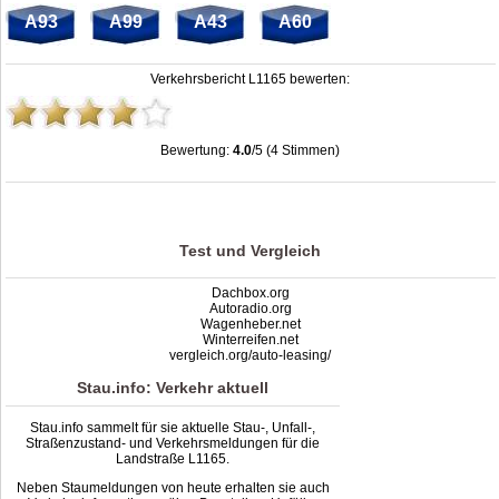
A93
A99
A43
A60
Verkehrsbericht L1165 bewerten:
Bewertung:
4.0
/5 (4 Stimmen)
Stau L1165: Unfälle, Sperrung & Baustellen | Staumelder L1165
,
4.0
out of
5
based on
4
ratings
Test und Vergleich
Dachbox.org
Autoradio.org
Wagenheber.net
Winterreifen.net
vergleich.org/auto-leasing/
Stau.info: Verkehr aktuell
Stau.info sammelt für sie aktuelle Stau-, Unfall-,
Straßenzustand- und Verkehrsmeldungen für die
Landstraße L1165.
Neben Staumeldungen von heute erhalten sie auch