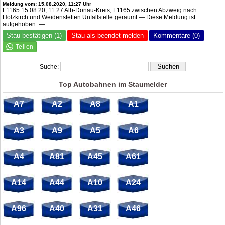
Meldung vom: 15.08.2020, 11:27 Uhr
L1165 15.08.20, 11:27 Alb-Donau-Kreis, L1165 zwischen Abzweig nach
Holzkirch und Weidenstetten Unfallstelle geräumt — Diese Meldung ist
aufgehoben. —
Stau bestätigen (1)
Stau als beendet melden
Kommentare (0)
Suche:
Top Autobahnen im Staumelder
A7
A2
A8
A1
A3
A9
A5
A6
A4
A81
A45
A61
A14
A44
A10
A24
A96
A40
A31
A46