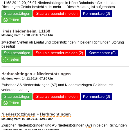
L1168 29.11.20, 05:07 Niederstotzingen in Höhe Bahnhofstraße in beiden
Richtungen Gefahr besteht nicht mehr — Diese Meldung ist aufgehoben. —
Stau bestätigen
Stau als beendet melden
Kommentare (0)
Kreis Heidenheim, L1168
Meldung vom: 12.10.2018, 17:23 Uhr
zwischen Stetten ob Lontal und Oberstotzingen in beiden Richtungen Störung
beseitigt
Stau bestätigen
Stau als beendet melden (2)
Kommentare (0)
Herbrechtingen
»
Niederstotzingen
Meldung vom: 14.12.2016, 07:30 Uhr
Zwischen AS Niederstotzingen (
A7
) und Niederstotzingen Gefahr durch
verlorene Ladung
Stau bestätigen
Stau als beendet melden
Kommentare (0)
Niederstotzingen
»
Herbrechtingen
Meldung vom: 09.10.2016, 12:11 Uhr
Zwischen Niederstotzingen und AS Niederstotzingen (
A7
) in beiden Richtungen