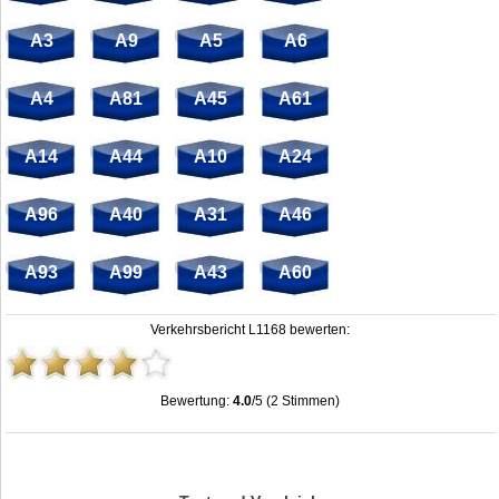
A3
A9
A5
A6
A4
A81
A45
A61
A14
A44
A10
A24
A96
A40
A31
A46
A93
A99
A43
A60
Verkehrsbericht L1168 bewerten:
Bewertung:
4.0
/5 (2 Stimmen)
Stau L1168: Unfälle, Sperrung & Baustellen | Staumelder L1168
,
4.0
out of
5
based on
2
ratings