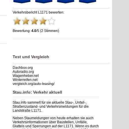
Verkehrsbericht L1171 bewerten:
Bewertung:
4.0
/5 (2 Stimmen)
Stau L1171: Unfälle, Sperrung & Baustellen | Staumelder
L1171
,
4.0
out of
5
based on
2
ratings
Test und Vergleich
Dachbox.org
Autoradio.org
Wagenheber.net
Winterreifen.net
vergleich.org/auto-leasing/
Stau.info: Verkehr aktuell
Stau.info sammelt für sie aktuelle Stau-, Unfall-,
Straßenzustand- und Verkehrsmeldungen für die
Landstraße L1171.
Neben Staumeldungen von heute erhalten sie auch
Verkehrsinformationen über Baustellen, Unfälle,
Glatteis und Sperrungen auf der L1171. Wenn es durch