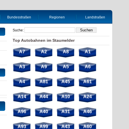
Bundesstraßen
Regionen
Landstraßen
Suche:
Top Autobahnen im Staumelder
A7
A2
A8
A1
A3
A9
A5
A6
A4
A81
A45
A61
A14
A44
A10
A24
A96
A40
A31
A46
A93
A99
A43
A60